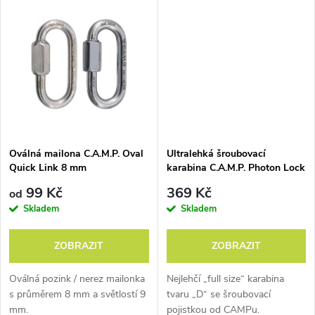
k
společnosti a
k
lezeckou
mnoho z nich
C.A.M.P. stále
t
značkou.
pracuje pro
zůstává ve
t
C.A.M.P.
vlastnictví jedné
ů
rodiny.
ů
100 let tam vyrábí
Oválná mailona C.A.M.P. Oval
Ultralehká šroubovací
cepíny
Quick Link 8 mm
karabina C.A.M.P. Photon Lock
99 Kč
369 Kč
od
Skladem
Skladem
ZOBRAZIT
ZOBRAZIT
Oválná pozink / nerez mailonka
Nejlehčí „full size“ karabina
s průměrem 8 mm a světlostí 9
tvaru „D“ se šroubovací
mm.
pojistkou od CAMPu.