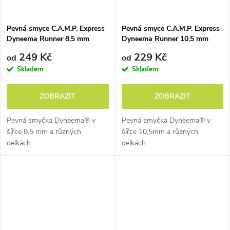
Pevná smyce C.A.M.P. Express
Pevná smyce C.A.M.P. Express
Dyneema Runner 8,5 mm
Dyneema Runner 10,5 mm
249 Kč
229 Kč
od
od
Cassin, Bonatti, Kukuczka nebo celá skupina Ragni di
Skladem
Skladem
Lecco. Legendy, které při cestě za svým snem důvěřovaly
produktům z Premany. A také jejich zásluhou dnes v
ZOBRAZIT
ZOBRAZIT
Premaně tak dobře vědí, co opravdoví alpinisté potřebují.
Pevná smyčka Dyneema® v
Pevná smyčka Dyneema® v
šířce 8,5 mm a různých
šířce 10,5mm a různých
Sportovní lezení
délkách.
délkách