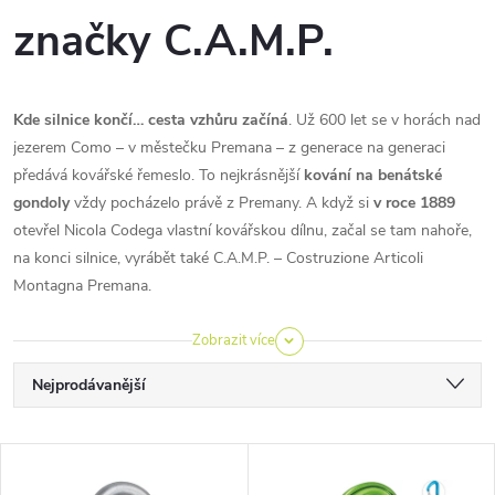
značky C.A.M.P.
Kde silnice končí… cesta vzhůru začíná
. Už 600 let se v horách nad
jezerem Como – v městečku Premana – z generace na generaci
předává kovářské řemeslo. To nejkrásnější
kování na benátské
gondoly
vždy pocházelo právě z Premany. A když si
v roce 1889
otevřel Nicola Codega vlastní kovářskou dílnu, začal se tam nahoře,
na konci silnice, vyrábět také C.A.M.P. – Costruzione Articoli
Montagna Premana.
Zobrazit více
Ř
Nejprodávanější
a
Nejlevnější
V
Nejdražší