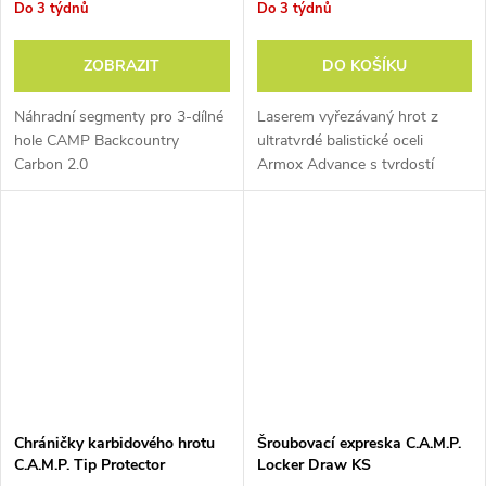
podle návrhů Grega Lowa.
Do 3 týdnů
Do 3 týdnů
ZOBRAZIT
DO KOŠÍKU
Náhradní segmenty pro 3-dílné
Laserem vyřezávaný hrot z
1984
hole CAMP Backcountry
ultratvrdé balistické oceli
Carbon 2.0
Armox Advance s tvrdostí
První cepín na světě s
přesahující 60 HRC.
Kompatibilní se všemi modely
karbonovým topůrkem
.
lezeckého cepínu C.A.M.P. X-
Jednalo se o vylepšenou
Dream.
verzi lezeckého cepínu
Hummingbird.
1987
Chráničky karbidového hrotu
Šroubovací expreska C.A.M.P.
C.A.M.P. Tip Protector
Locker Draw KS