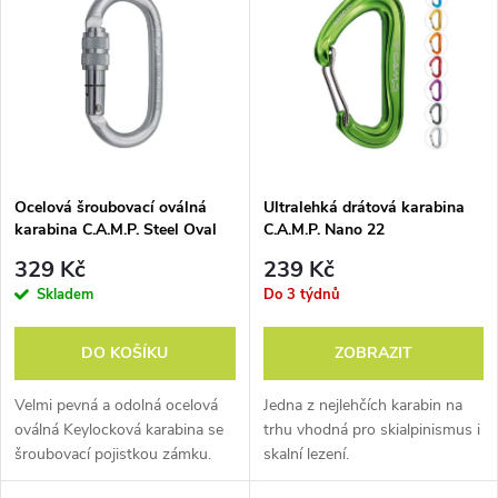
z
ý
Abecedně
e
p
n
i
í
s
p
Ocelová šroubovací oválná
Ultralehká drátová karabina
4.
3. na
1000
karabina C.A.M.P. Steel Oval
C.A.M.P. Nano 22
p
Pro Lock
r
329 Kč
239 Kč
genera
světě
metrů
r
Skladem
Do 3 týdnů
ce
o
o
C.A.M.P. kupují
Tak vysoko leží
DO KOŠÍKU
ZOBRAZIT
d
lidé
ve více než
Premana. V
Nicola, Antonio,
d
80 zemích světa
tomto městečku
Velmi pevná a odolná ocelová
Jedna z nejlehčích karabin na
Orazio, Eddy.
Už
u
oválná Keylocková karabina se
trhu vhodná pro skialpinismus i
a i díky tomu je
na konci silnice
čtvrtý Codega
šroubovací pojistkou zámku.
skalní lezení.
u
světově třetí
žije
2300
stojí v čele
nejprodávanější
obyvatel
a