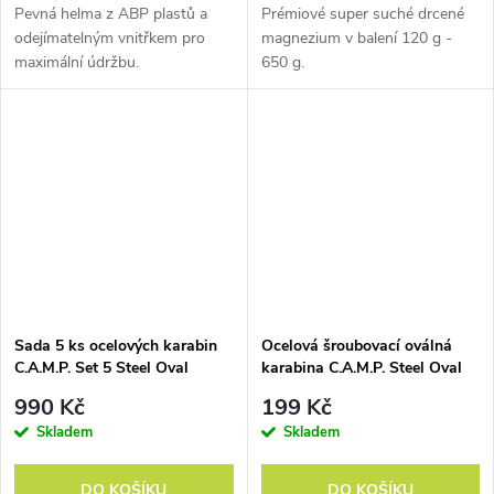
Pevná helma z ABP plastů a
Prémiové super suché drcené
horolezců. I díky těmto jménům byl C.A.M.P. tolikrát první.
odejímatelným vnitřkem pro
magnezium v balení 120 g -
maximální údržbu.
650 g.
1920
První cepín
, který Antonio
Codega ukoval v Premaně.
Další tři tisíce jich pak
ukoval pro italské alpské
jednotky.
Sada 5 ks ocelových karabin
Ocelová šroubovací oválná
C.A.M.P. Set 5 Steel Oval
karabina C.A.M.P. Steel Oval
Standard Lock
Standard Lock
990 Kč
199 Kč
1944
Skladem
Skladem
První návštěva
Riccardo
DO KOŠÍKU
DO KOŠÍKU