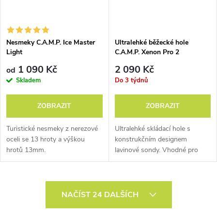
Nesmeky C.A.M.P. Ice Master
Ultralehké běžecké hole
Light
C.A.M.P. Xenon Pro 2
V 80. letech byl C.A.M.P. u toho – podporoval Rock Stars
1 090 Kč
2 090 Kč
od
jako Patrick Berhault a Catherine Destivelle, když na
Skladem
Do 3 týdnů
skalách hledali hranice možného. A pokračuje v tom
dodnes – třeba s Janjou Garnbret nebo Stefanem
ZOBRAZIT
ZOBRAZIT
Ghisolfim.
Turistické nesmeky z nerezové
Ultralehké skládací hole s
Skialpinismus
oceli se 13 hroty a výškou
konstrukčním designem
hrotů 13mm.
lavinové sondy. Vhodné pro
ultramaratony a trailové běhání.
O
NAČÍST 24 DALŠÍCH
v