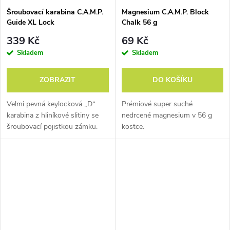
Opět nejlehčí na světě:
Šroubovací karabina C.A.M.P.
Magnesium C.A.M.P. Block
Guide XL Lock
Chalk 56 g
cepín Corsa Race (185 g),
sedací úvazek Alp Race (68
339 Kč
69 Kč
g) a nejlehčí funkční
Skladem
Skladem
karabina Nano 22 (22 g).
ZOBRAZIT
DO KOŠÍKU
Velmi pevná keylocková „D“
Prémiové super suché
karabina z hliníkové slitiny se
nedrcené magnesium v 56 g
šroubovací pojistkou zámku.
kostce.
Alpinismus