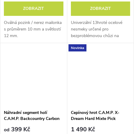
1972
ZOBRAZIT
ZOBRAZIT
Oválná pozink / nerez mailonka
Univerzální 13hroté ocelové
Cepín Chouinard Zero
,
s průměrem 10 mm a světlostí
nesmeky určené pro
jehož hrot měl podle
12 mm.
bezproblémovou chůzi na
návrhu Yvona Chouinarda
zledovatělém terénu.
Novinka
geometrii vhodnou také pro
lezení strmých ledů.
1980
První ledolezecký cepín
s
Náhradní segment holí
Cepínový hrot C.A.M.P. X-
vyměnitelným hrotem a
C.A.M.P. Backcountry Carbon
Dream Hard Mixte Pick
kladívkem Hummingbird a
2.0 Segment
399 Kč
1 490 Kč
rámové mačky Footfang
od