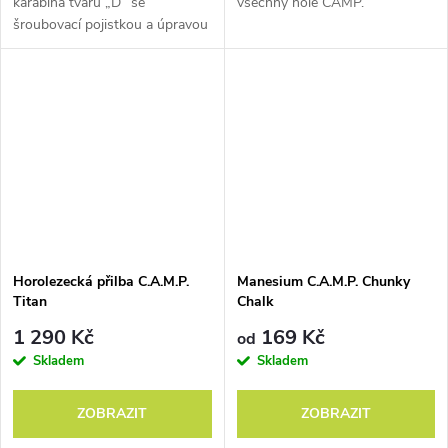
karabina tvaru „D“ se
všechny hole CAMP.
šroubovací pojistkou a úpravou
SphereLock.
Horolezecká přilba C.A.M.P.
Manesium C.A.M.P. Chunky
Titan
Chalk
1 290 Kč
169 Kč
Za posledních sto let navštívili kovářské dílny Codegových
od
osobnosti jako
Riccardo Cassin, Yvon Chouinard nebo Greg
Skladem
Skladem
Lowe.
Přicházeli tam nahoru do hor se svými nápady, protože
jedině v Premaně dokázali jejich
myšlenky proměnit v reálné
ZOBRAZIT
ZOBRAZIT
produkty
, které se pak mohly objevit v rukách desítek tisíc