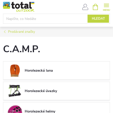
Přejít
NÁKUPNÍ
KOŠÍK
na
obsah
HLEDAT
Prodávané značky
C.A.M.P.
Horolezecká lana
Horolezecké úvazky
Horolezecké helmy