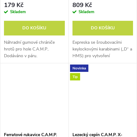
179 Kč
809 Kč
První použití slitin z
Skladem
Skladem
leteckého průmyslu a z
nich vyrobená
nejlehčí
DO KOŠÍKU
DO KOŠÍKU
karabina na světě
Nano
Wire o hmotnosti 33 g.
Náhradní gumové chrániče
Expreska se šroubovacími
hrotů pro hole C.A.M.P..
keylockovými karabinami („D“ a
Dodáváno v páru.
HMS) pro vytvoření
bezpečného štandu nebo
1994
Novinka
záchranného bodu.
Tip
Skialpinistický cepín
HL250, mačky LC480 a
přilba LW260.
Vše tehdy
nejlehčí na světě.
Čísla v
názvu vyjadřují hmotnost.
Ferratové rukavice C.A.M.P.
Lezecký cepín C.A.M.P. X-