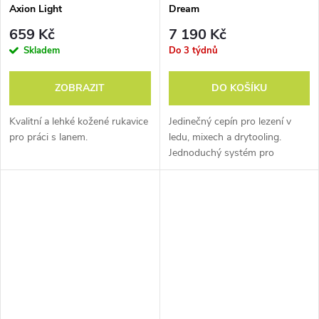
Axion Light
Dream
659 Kč
7 190 Kč
Skladem
Do 3 týdnů
ZOBRAZIT
DO KOŠÍKU
1997
Kvalitní a lehké kožené rukavice
Jedinečný cepín pro lezení v
pro práci s lanem.
ledu, mixech a drytooling.
Nejlehčí sedací úvazek na
Jednoduchý systém pro
světě
C.A.M.P. XLH130 s
nastavení přesného úhlu
hmotností pouhých 130 g.
topůrka a rukojeti.
Konfigurovatelnost bez
Určený byl především pro
kompromisů.
skialpové závody.
Dnes