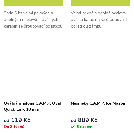
Cassina
v dílně Antonia
Codegy. Když se tam
Sada 5 ks velmi pevných a
Velmi pevná a odolná ocelová
později vrátil, držel už v
odolných ocelových oválných
oválná karabina se šroubovací
rukou nákresy čtyř nových
karabin se šroubovací pojistkou
pojistkou zámku.
zámku.
cepínů.
1969
První cepín na světě s
hliníkovým topůrkem
nazvaný Cerro Torre. Do té
Oválná mailona C.A.M.P. Oval
Nesmeky C.A.M.P. Ice Master
doby byla topůrka pouze
Quick Link 10 mm
dřevěná.
119 Kč
889 Kč
od
od
Do 3 týdnů
Skladem