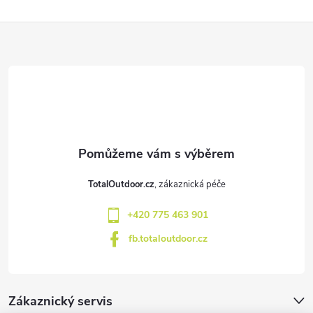
Z
á
p
a
t
TotalOutdoor.cz
í
+420 775 463 901
fb.totaloutdoor.cz
Zákaznický servis