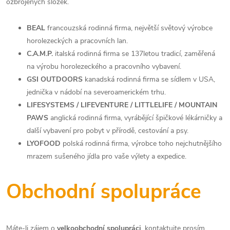
ozbrojených složek.
BEAL
francouzská rodinná firma, největší světový výrobce
horolezeckých a pracovních lan.
C.A.M.P.
italská rodinná firma se 137letou tradicí, zaměřená
na výrobu horolezeckého a pracovního vybavení.
GSI OUTDOORS
kanadská rodinná firma se sídlem v USA,
jednička v nádobí na severoamerickém trhu.
LIFESYSTEMS / LIFEVENTURE / LITTLELIFE / MOUNTAIN
PAWS
anglická rodinná firma, vyrábějící špičkové lékárničky a
další vybavení pro pobyt v přírodě, cestování a psy.
LYOFOOD
polská rodinná firma, výrobce toho nejchutnějšího
mrazem sušeného jídla pro vaše výlety a expedice.
Obchodní spolupráce
Máte-li zájem o
velkoobchodní spolupráci
, kontaktujte prosím