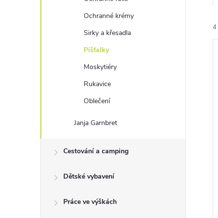
e
Ochranné krémy
4
l
Sirky a křesadla
Píšťalky
Moskytiéry
Rukavice
Oblečení
í
i
Janja Garnbret
Cestování a camping
Dětské vybavení
Práce ve výškách