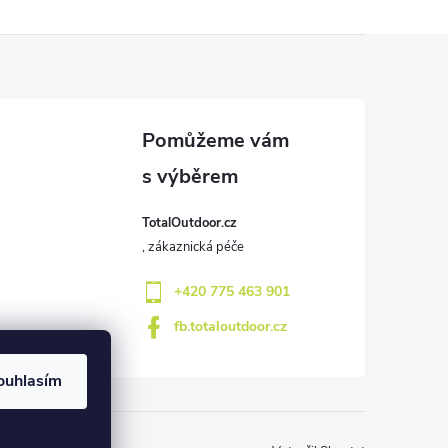
TotalOutdoor.cz
+420 775 463 901
fb.totaloutdoor.cz
ouhlasím