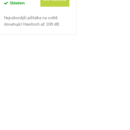
Skladem
Nejvýkonější píšťalka na světě
dosahující hlasitosti až 108 dB.
O
v
á
d
a
c