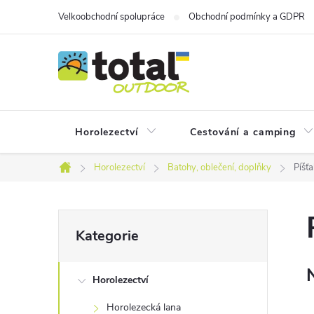
Přejít
Velkoobchodní spolupráce
Obchodní podmínky a GDPR
na
obsah
Horolezectví
Cestování a camping
Horolezectví
Batohy, oblečení, doplňky
Píšťa
Domů
P
Přeskočit
Kategorie
kategorie
o
Horolezectví
s
Horolezecká lana