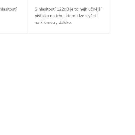
hlasitostí
S hlasitostí 122dB je to nejhlučnější
píšťalka na trhu, kterou lze slyšet i
na kilometry daleko.