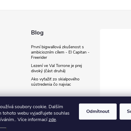
Blog
První bigwallová zkušenost s
ambiciozním cílem - El Capitan -
Freerider
Lezení ve Val Torrone je prej
divoký (část druhá)
Ako vyťažiť zo skialpového
sústredenia čo najviac
oužívá soubory cookie. Dalším
Odmítnout
S
 tohoto webu vyjadřujete souhlas
žíváním.. Více informací
zde
.