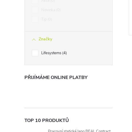
Akce
0
Novinka
0
Tip
0
Značky
Lifesystems
4
PŘIJÍMÁME ONLINE PLATBY
l
TOP 10 PRODUKTŮ
Pracovní statické lano BEAL Contract