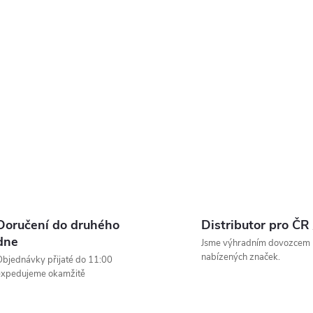
u
Doručení do druhého
Distributor pro ČR
dne
Jsme výhradním dovozcem
nabízených značek.
bjednávky přijaté do 11:00
expedujeme okamžitě