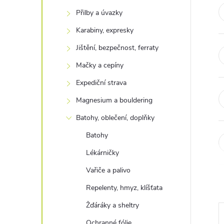
t
Přilby a úvazky
r
Karabiny, expresky
Jištění, bezpečnost, ferraty
a
Mačky a cepíny
n
Expediční strava
Magnesium a bouldering
n
Batohy, oblečení, doplňky
í
Batohy
Lékárničky
p
Vařiče a palivo
a
Repelenty, hmyz, klíšťata
n
Žďáráky a sheltry
Ochranné fólie