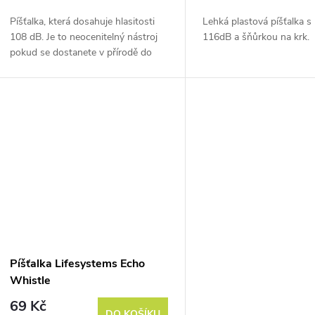
o
u
Píšťalka, která dosahuje hlasitosti
Lehká plastová píšťalka s 
d
108 dB. Je to neocenitelný nástroj
116dB a šňůrkou na krk.
k
pokud se dostanete v přírodě do
u
nesnází.
t
k
ů
t
ů
Píšťalka Lifesystems Echo
Whistle
69 Kč
DO KOŠÍKU