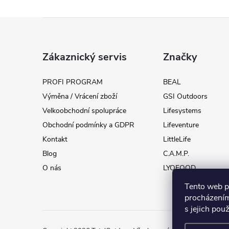
Z
á
Zákaznický servis
Značky
p
PROFI PROGRAM
BEAL
Výměna / Vrácení zboží
GSI Outdoors
a
Velkoobchodní spolupráce
Lifesystems
t
Obchodní podmínky a GDPR
Lifeventure
Kontakt
LittleLife
í
Blog
C.A.M.P.
O nás
LYOFOOD
Tento web p
procházením
s jejich pou