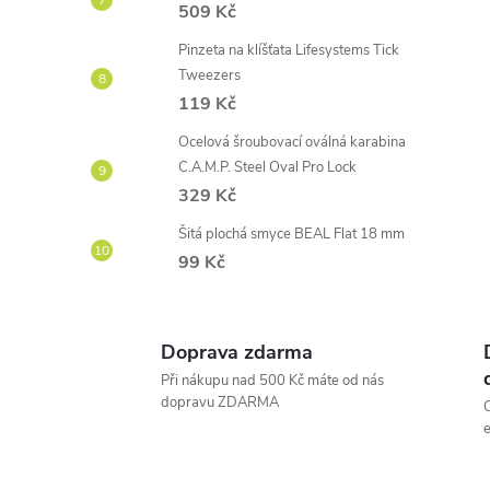
509 Kč
Pinzeta na klíšťata Lifesystems Tick
Tweezers
119 Kč
Ocelová šroubovací oválná karabina
C.A.M.P. Steel Oval Pro Lock
329 Kč
Šitá plochá smyce BEAL Flat 18 mm
99 Kč
Doprava zdarma
Při nákupu nad 500 Kč máte od nás
dopravu ZDARMA
O