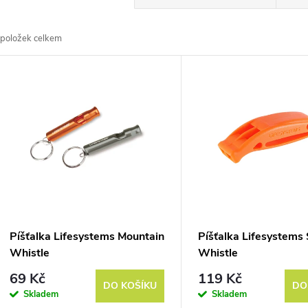
a
položek celkem
z
V
e
ý
n
p
p
s
r
p
Píšťalka Lifesystems Mountain
Píšťalka Lifesystems 
o
Whistle
Whistle
r
69 Kč
119 Kč
d
DO KOŠÍKU
DO
Skladem
Skladem