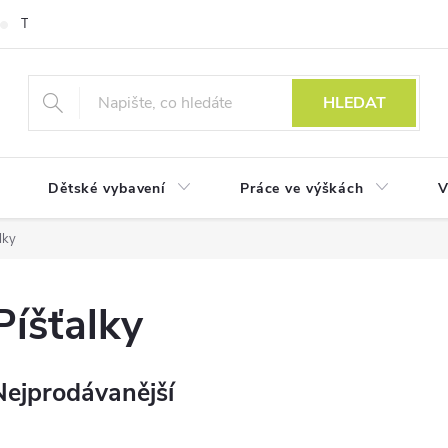
Technologie
HLEDAT
Dětské vybavení
Práce ve výškách
V
lky
Píšťalky
Nejprodávanější