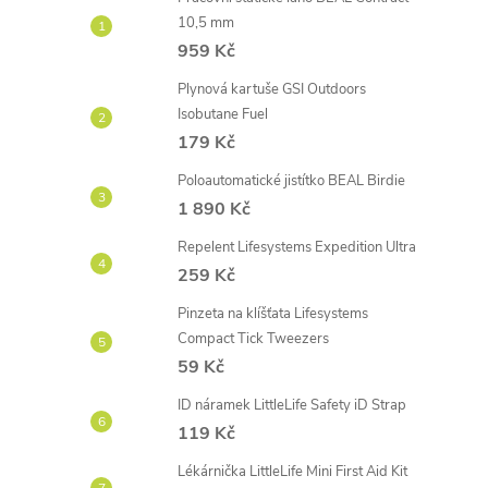
í
10,5 mm
959 Kč
Plynová kartuše GSI Outdoors
r
Isobutane Fuel
179 Kč
Poloautomatické jistítko BEAL Birdie
1 890 Kč
Repelent Lifesystems Expedition Ultra
259 Kč
Pinzeta na klíšťata Lifesystems
Compact Tick Tweezers
59 Kč
ID náramek LittleLife Safety iD Strap
i
119 Kč
Lékárnička LittleLife Mini First Aid Kit