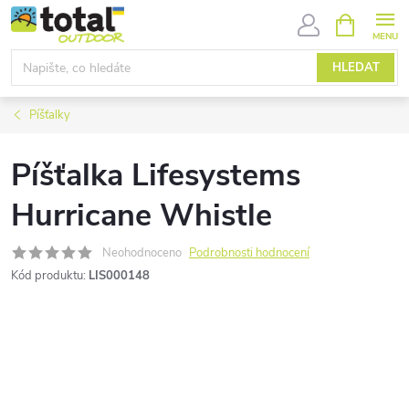
Přejít
NÁKUPNÍ
KOŠÍK
na
obsah
HLEDAT
Píšťalky
Píšťalka Lifesystems
Hurricane Whistle
Neohodnoceno
Podrobnosti hodnocení
Kód produktu:
LIS000148