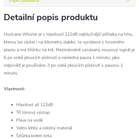
Popis produktu
Detailní popis produktu
Huricane Whistle je s hlasitostí 122dB nejhlučnější píšťalka na trhu,
kterou lze slyšet i na kilometry daleko. Je vyrobena z tvrzeného
plastu a má šňůrku na krk. Mezinárodně uznávaný nouzový signál je
6 po sobě jdoucích písknutí a následná pauza 1 minutu, jako
odpověď je používáno 3 po sobě jdoucích písknutí s pauzou 1
minutu.
Vlastnosti:
Hlasitost až 122dB
Tří tónový výstup
Plave na vodě
Velmi lehký a odolný materiál
Šňůrka kolem krku