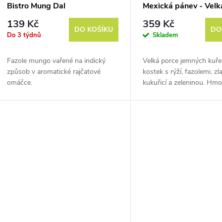
Bistro Mung Dal
Mexická pánev - Velk
139 Kč
359 Kč
DO KOŠÍKU
DO
Do 3 týdnů
Skladem
Fazole mungo vařené na indický
Velká porce jemných kuře
způsob v aromatické rajčatové
kostek s rýží, fazolemi, zl
omáčce.
kukuřicí a zeleninou. Hm
vysušením je cca 500 g.