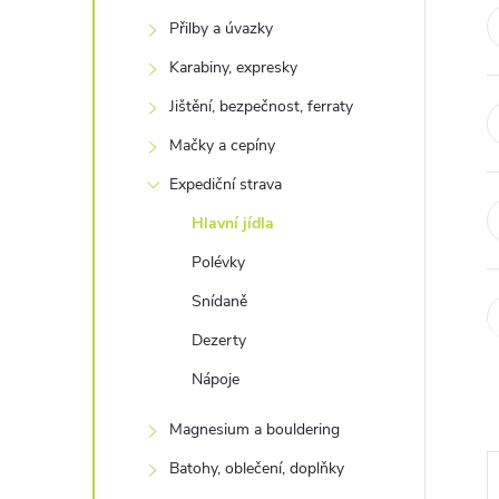
t
Přilby a úvazky
r
Karabiny, expresky
Jištění, bezpečnost, ferraty
a
Mačky a cepíny
n
Expediční strava
Hlavní jídla
n
Polévky
í
Snídaně
Dezerty
p
Nápoje
a
Magnesium a bouldering
n
Batohy, oblečení, doplňky