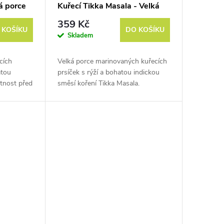
á porce
Kuřecí Tikka Masala - Velká
porce
359 Kč
 KOŠÍKU
DO KOŠÍKU
Skladem
cích
Velká porce marinovaných kuřecích
atou
prsíček s rýží a bohatou indickou
otnost před
směsí koření Tikka Masala.
Hmotnost před vysušením je cca
500 g.