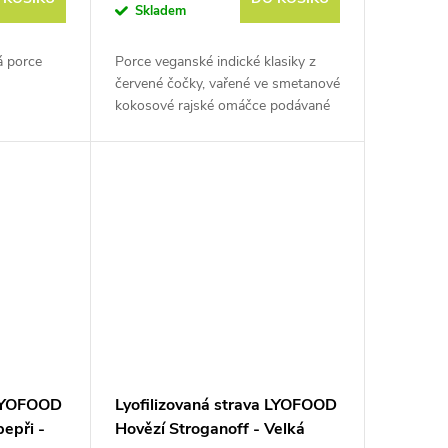
Skladem
á porce
Porce veganské indické klasiky z
červené čočky, vařené ve smetanové
kokosové rajské omáčce podávané
s prosem. Hmotnost před
vysušením je cca 370 g.
 LYOFOOD
Lyofilizovaná strava LYOFOOD
epři -
Hovězí Stroganoff - Velká