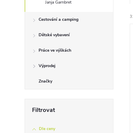
Janja Garnbret
e
3
l
Cestování a camping
Dětské vybavení
Práce ve výškách
í
Výprodej
i
Značky
Dle ceny