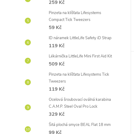
259 Kč
Pinzeta na klíšťata Lifesystems
Compact Tick Tweezers
59 Kč
ID náramek LittleLife Safety iD Strap
119 Kč
Lékárnička LittleLife Mini First Aid Kit
509 Kč
Pinzeta na klíšťata Lifesystems Tick
Tweezers
119 Kč
Ocelová šroubovací oválná karabina
C.A.M.P. Steel Oval Pro Lock
329 Kč
Šitá plochá smyce BEAL Flat 18 mm
99 Kč