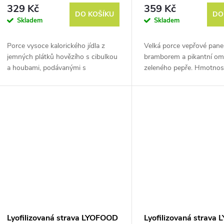
Velká porce
329 Kč
359 Kč
DO KOŠÍKU
DO
Skladem
Skladem
Porce vysoce kalorického jídla z
Velká porce vepřové pane
jemných plátků hovězího s cibulkou
bramborem a pikantní om
a houbami, podávanými s
zeleného pepře. Hmotnos
těstovinami penne. Hmotnost před
vysušením ja cca 500 g.
vysušením je cca 370 g.
Lyofilizovaná strava LYOFOOD
Lyofilizovaná strava