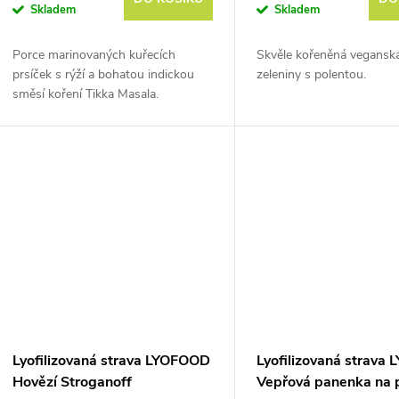
Skladem
Skladem
Porce marinovaných kuřecích
Skvěle kořeněná vegansk
prsíček s rýží a bohatou indickou
zeleniny s polentou.
směsí koření Tikka Masala.
Hmotnost před vysušením je cca
370 g.
Lyofilizovaná strava LYOFOOD
Lyofilizovaná strava
Hovězí Stroganoff
Vepřová panenka na p