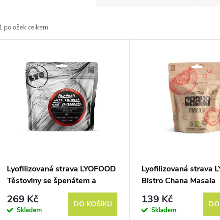
a
1
položek celkem
z
V
e
ý
n
p
p
s
r
p
Lyofilizovaná strava LYOFOOD
Lyofilizovaná strava
o
Těstoviny se špenátem a
Bistro Chana Masala
r
gorgonzolou
269 Kč
139 Kč
d
DO KOŠÍKU
DO
Skladem
Skladem