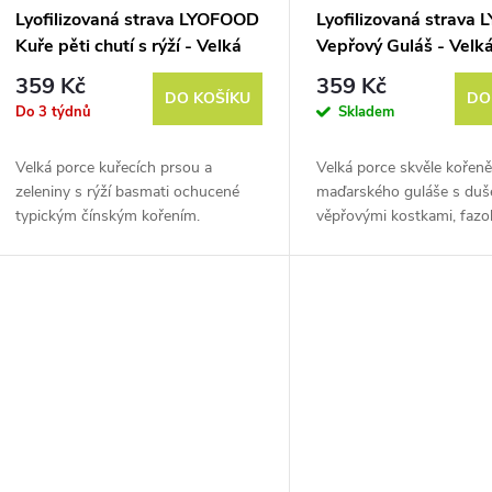
Lyofilizovaná strava LYOFOOD
Lyofilizovaná strava
Kuře pěti chutí s rýží - Velká
Vepřový Guláš - Velk
porce
359 Kč
359 Kč
DO KOŠÍKU
DO
Do 3 týdnů
Skladem
Velká porce kuřecích prsou a
Velká porce skvěle kořen
zeleniny s rýží basmati ochucené
maďarského guláše s du
typickým čínským kořením.
věpřovými kostkami, fazo
Hmotnost před vysušením je cca
brambory. Hmotnost pře
500 g.
vysušením je cca 500 g.