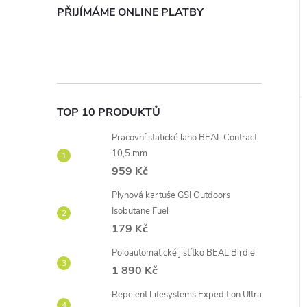
PŘIJÍMÁME ONLINE PLATBY
TOP 10 PRODUKTŮ
Pracovní statické lano BEAL Contract
10,5 mm
959 Kč
Plynová kartuše GSI Outdoors
Isobutane Fuel
179 Kč
Poloautomatické jistítko BEAL Birdie
1 890 Kč
Repelent Lifesystems Expedition Ultra