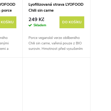
 LYOFOOD
Lyofilizovaná strava LYOFOOD
á porce
Chili sin carne
249 Kč
 KOŠÍKU
DO KOŠÍKU
Skladem
ěného
Porce veganské verze oblíbeného
šenými
Chili sin carne, vařená pouze z BIO
lemi a
surovin. Hmotnost před vysušením
d
je cca 370 g.