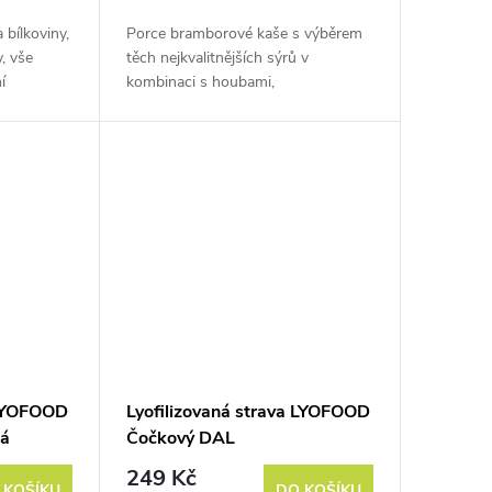
 bílkoviny,
Porce bramborové kaše s výběrem
, vše
těch nejkvalitnějších sýrů v
í
kombinaci s houbami,
né s bílou
marinovanými v domácí
worcesterové omáčce. Hmotnost
před vysušením je cca 370 g.
 LYOFOOD
Lyofilizovaná strava LYOFOOD
ná
Čočkový DAL
249 Kč
 KOŠÍKU
DO KOŠÍKU