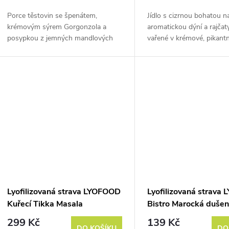
o
u
Porce těstovin se špenátem,
Jídlo s cizrnou bohatou na
d
krémovým sýrem Gorgonzola a
aromatickou dýní a rajčaty
k
posypkou z jemných mandlových
vařené v krémové, pikantn
u
lístů. Hmotnost před vysušením je
kokosové omáčce, podáva
t
cca 370 g.
rýží
k
ů
t
ů
Lyofilizovaná strava LYOFOOD
Lyofilizovaná strava
Kuřecí Tikka Masala
Bistro Marocká duše
zelenina
299 Kč
139 Kč
DO KOŠÍKU
DO