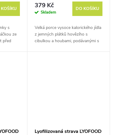
porce
379 Kč
 KOŠÍKU
DO KOŠÍKU
Skladem
nky s
Velká porce vysoce kalorického jídla
áčkou ze
z jemných plátků hovězího s
t před
cibulkou a houbami, podávanými s
těstovinami penne. Hmotnost před
vysušením je cca 500 g.
 LYOFOOD
Lyofilizovaná strava LYOFOOD