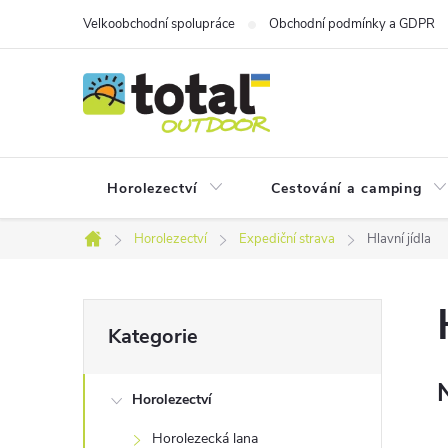
Přejít
Velkoobchodní spolupráce
Obchodní podmínky a GDPR
na
obsah
Horolezectví
Cestování a camping
Horolezectví
Expediční strava
Hlavní jídla
Domů
P
Přeskočit
Kategorie
kategorie
o
Horolezectví
s
Horolezecká lana