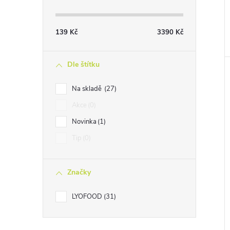
139
Kč
3390
Kč
Dle štítku
Na skladě
27
Akce
0
Novinka
1
Tip
0
Značky
LYOFOOD
31