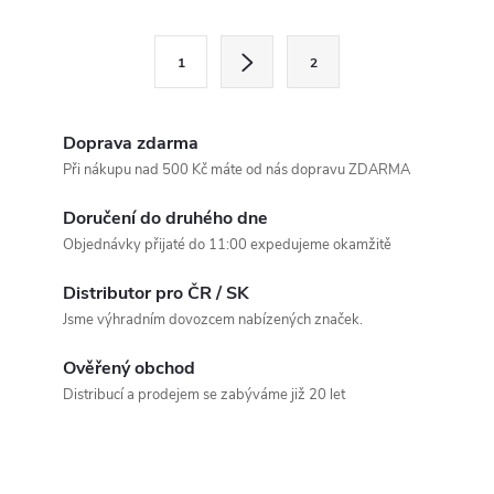
v
l
S
1
2
t
á
r
d
á
Doprava zdarma
a
n
Při nákupu nad 500 Kč máte od nás dopravu ZDARMA
k
c
Doručení do druhého dne
o
Objednávky přijaté do 11:00 expedujeme okamžitě
í
v
á
Distributor pro ČR / SK
p
Jsme výhradním dovozcem nabízených značek.
n
r
í
Ověřený obchod
v
Distribucí a prodejem se zabýváme již 20 let
k
y