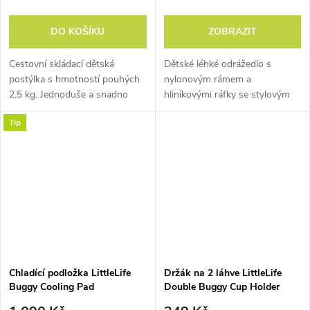
DO KOŠÍKU
ZOBRAZIT
Cestovní skládací dětská
Dětské léhké odrážedlo s
postýlka s hmotností pouhých
nylonovým rámem a
2,5 kg. Jednoduše a snadno
hliníkovými ráfky se stylovým
sbalitelná do připraveného
výpletem.
Tip
batohu.
Chladící podložka LittleLife
Držák na 2 láhve LittleLife
Buggy Cooling Pad
Double Buggy Cup Holder