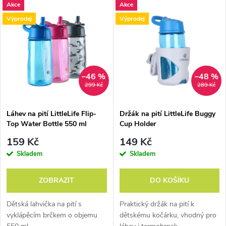
V
Akce
Akce
Nejdražší
z
Výprodej
Výprodej
ý
Abecedně
e
p
n
i
–46 %
–48 %
299 Kč
289 Kč
í
s
p
Láhev na pití LittleLife Flip-
Držák na pití LittleLife Buggy
Top Water Bottle 550 ml
Cup Holder
p
r
159 Kč
149 Kč
r
Skladem
Skladem
o
o
ZOBRAZIT
DO KOŠÍKU
d
d
Dětská lahvička na pití s
Praktický držák na pití k
u
vyklápěcím brčkem o objemu
dětskému kočárku, vhodný pro