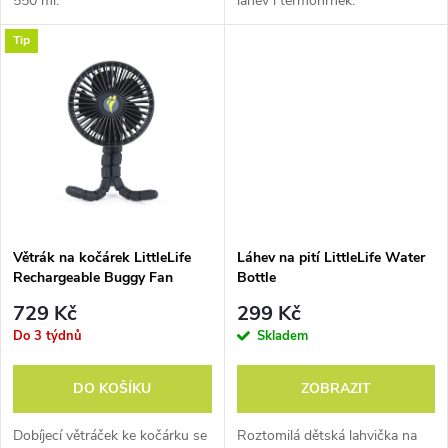
550 ml.
láhev i termohrnek.
u
k
Tip
k
t
t
ů
ů
Větrák na kočárek LittleLife
Láhev na pití LittleLife Water
Rechargeable Buggy Fan
Bottle
729 Kč
299 Kč
Do 3 týdnů
Skladem
DO KOŠÍKU
ZOBRAZIT
Dobíjecí větráček ke kočárku se
Roztomilá dětská lahvička na