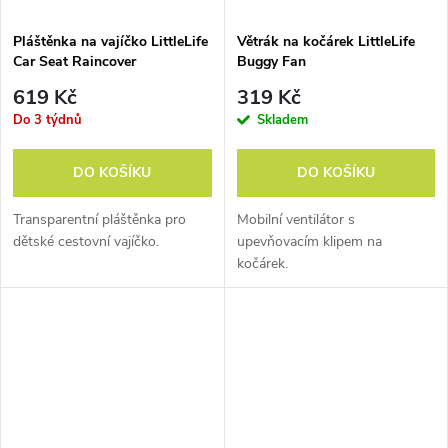
Pláštěnka na vajíčko LittleLife
Větrák na kočárek LittleLife
Car Seat Raincover
Buggy Fan
619 Kč
319 Kč
Do 3 týdnů
Skladem
DO KOŠÍKU
DO KOŠÍKU
Transparentní pláštěnka pro
Mobilní ventilátor s
dětské cestovní vajíčko.
upevňovacím klipem na
kočárek.