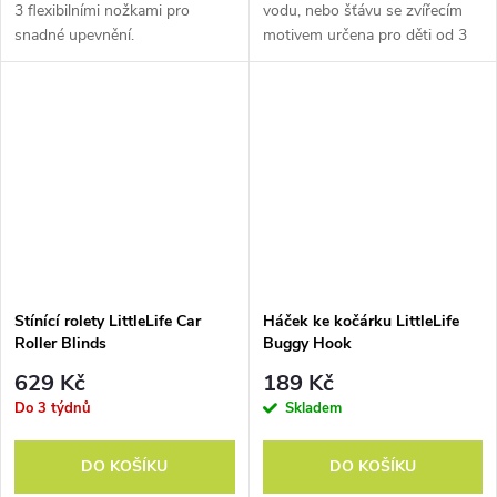
3 flexibilními nožkami pro
vodu, nebo šťávu se zvířecím
snadné upevnění.
motivem určena pro děti od 3
let. Je vyrobena z velice lehkého
a odolného materiálu Tritan.
Stínící rolety LittleLife Car
Háček ke kočárku LittleLife
Roller Blinds
Buggy Hook
629 Kč
189 Kč
Do 3 týdnů
Skladem
DO KOŠÍKU
DO KOŠÍKU