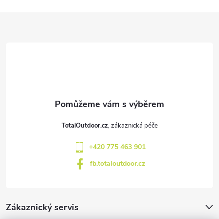
v
Z
ý
á
p
p
i
a
s
u
t
TotalOutdoor.cz
í
+420 775 463 901
fb.totaloutdoor.cz
Zákaznický servis