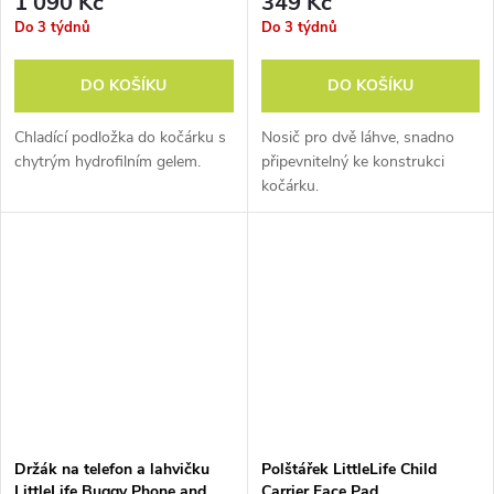
1 090 Kč
349 Kč
Do 3 týdnů
Do 3 týdnů
DO KOŠÍKU
DO KOŠÍKU
Chladící podložka do kočárku s
Nosič pro dvě láhve, snadno
chytrým hydrofilním gelem.
připevnitelný ke konstrukci
kočárku.
Držák na telefon a lahvičku
Polštářek LittleLife Child
LittleLife Buggy Phone and
Carrier Face Pad