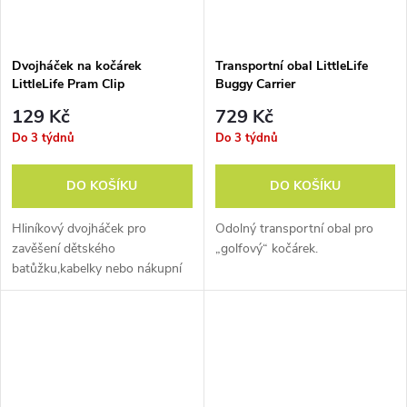
Dvojháček na kočárek
Transportní obal LittleLife
LittleLife Pram Clip
Buggy Carrier
129 Kč
729 Kč
Do 3 týdnů
Do 3 týdnů
DO KOŠÍKU
DO KOŠÍKU
Hliníkový dvojháček pro
Odolný transportní obal pro
zavěšení dětského
„golfový“ kočárek.
batůžku,kabelky nebo nákupní
tašky ke kočárku.