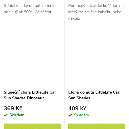
Stínící roletky do auta, které
Pomocný háček ke kočárku, na
pohlcují až 90% UV záření.
který lze zavěsit kabelku nebo
nákup.
Sluneční clona LittleLife Car
Clona do auta LittleLife Car
Sun Shades Dinosaur
Sun Shades
369 Kč
409 Kč
Skladem
Skladem