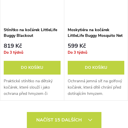
Stínítko na kočárek LittleLife
Moskytiéra na kočárek
Buggy Blackout
LittleLife Buggy Mosquito Net
819 Kč
599 Kč
Do 3 týdnů
Do 3 týdnů
DO KOŠÍKU
DO KOŠÍKU
Praktické stínítko na dětský
Ochranná jemná síť na golfový
kočárek, které slouží i jako
kočárek, která dítě chrání před
ochrana před hmyzem či
dotírajícím hmyzem.
větrem.
O
NAČÍST 15 DALŠÍCH