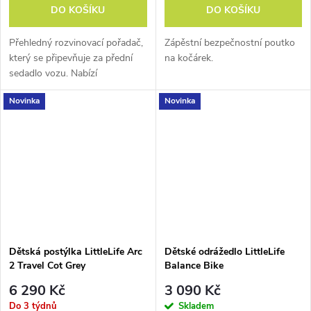
DO KOŠÍKU
DO KOŠÍKU
Přehledný rozvinovací pořadač,
Zápěstní bezpečnostní poutko
který se připevňuje za přední
na kočárek.
sedadlo vozu. Nabízí
dostatečný úložný prostor pro
Novinka
Novinka
potřeby Vašich ratolestí.
Dětská postýlka LittleLife Arc
Dětské odrážedlo LittleLife
2 Travel Cot Grey
Balance Bike
6 290 Kč
3 090 Kč
Do 3 týdnů
Skladem