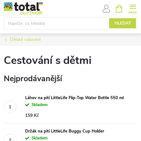
Přejít
NÁKUPNÍ
KOŠÍK
na
obsah
HLEDAT
Dětské vybavení
Cestování s dětmi
Nejprodávanější
Láhev na pití LittleLife Flip-Top Water Bottle 550 ml
Skladem
159 Kč
Držák na pití LittleLife Buggy Cup Holder
Skladem