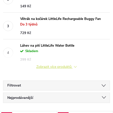
149 Kč
Větrák na kočárek LittleLife Rechargeable Buggy Fan
Do 3 týdnů
729 Kč
Láhev na pití LittleLife Water Bottle
Skladem
299 Kč
Zobrazit více produktů
Filtrovat
Ř
Nejprodávanější
a
Nejlevnější