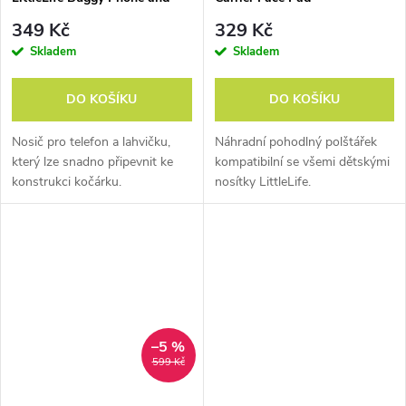
Cup Holder
349 Kč
329 Kč
Skladem
Skladem
DO KOŠÍKU
DO KOŠÍKU
Nosič pro telefon a lahvičku,
Náhradní pohodlný polštářek
který lze snadno připevnit ke
kompatibilní se všemi dětskými
konstrukci kočárku.
nosítky LittleLife.
–5 %
599 Kč