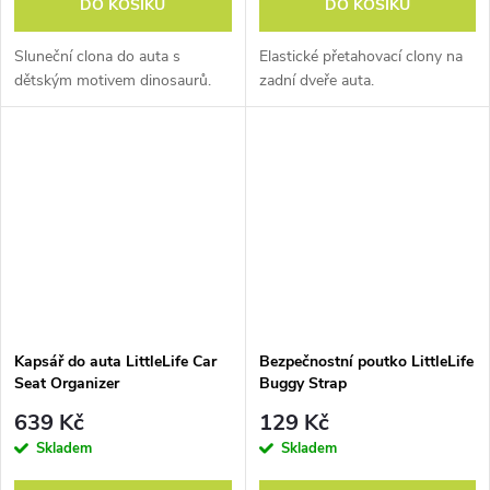
DO KOŠÍKU
DO KOŠÍKU
Sluneční clona do auta s
Elastické přetahovací clony na
dětským motivem dinosaurů.
zadní dveře auta.
Kapsář do auta LittleLife Car
Bezpečnostní poutko LittleLife
Seat Organizer
Buggy Strap
639 Kč
129 Kč
Skladem
Skladem