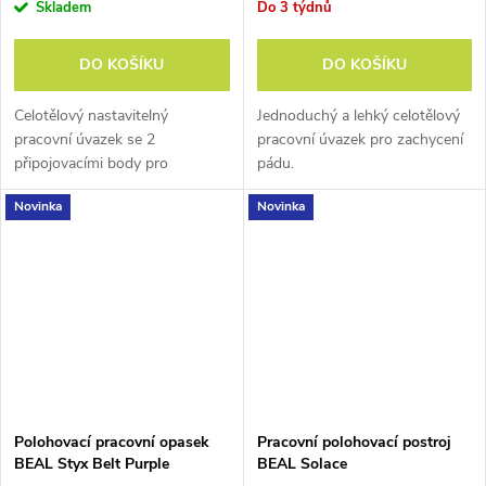
Skladem
Do 3 týdnů
DO KOŠÍKU
DO KOŠÍKU
Celotělový nastavitelný
Jednoduchý a lehký celotělový
pracovní úvazek se 2
pracovní úvazek pro zachycení
připojovacími body pro
pádu.
zachycení pádu. Součástí je
Novinka
Novinka
NFC štítek pro digitální
identifikaci.
Polohovací pracovní opasek
Pracovní polohovací postroj
BEAL Styx Belt Purple
BEAL Solace