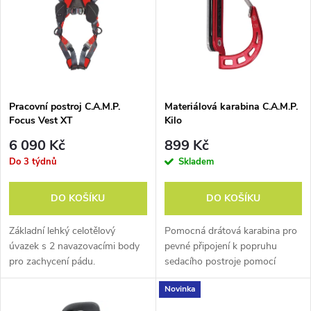
e
p
n
i
í
s
p
Pracovní postroj C.A.M.P.
Materiálová karabina C.A.M.P.
Focus Vest XT
Kilo
p
r
6 090 Kč
899 Kč
r
Do 3 týdnů
Skladem
o
o
DO KOŠÍKU
DO KOŠÍKU
d
d
Základní lehký celotělový
Pomocná drátová karabina pro
u
úvazek s 2 navazovacími body
pevné připojení k popruhu
pro zachycení pádu.
sedacího postroje pomocí
u
Torxů.
k
Novinka
k