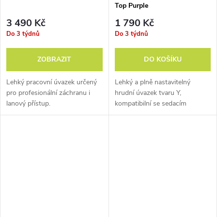
Top Purple
3 490 Kč
1 790 Kč
Do 3 týdnů
Do 3 týdnů
ZOBRAZIT
DO KOŠÍKU
Lehký pracovní úvazek určený
Lehký a plně nastavitelný
pro profesionální záchranu i
hrudní úvazek tvaru Y,
lanový přístup.
kompatibilní se sedacím
úvazkem Beal DRAGON.