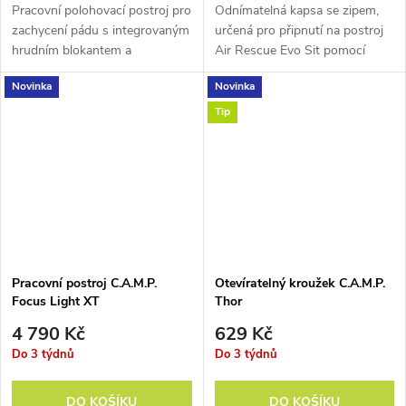
Pracovní polohovací postroj pro
Odnímatelná kapsa se zipem,
zachycení pádu s integrovaným
určená pro připnutí na postroj
hrudním blokantem a
Air Rescue Evo Sit pomocí
ramenními popruhy ve tvaru
suchých zipů.
Novinka
Novinka
„X“.
Tip
Pracovní postroj C.A.M.P.
Otevíratelný kroužek C.A.M.P.
Focus Light XT
Thor
4 790 Kč
629 Kč
Do 3 týdnů
Do 3 týdnů
DO KOŠÍKU
DO KOŠÍKU