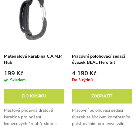
t
t
ů
ů
Materiálová karabina C.A.M.P.
Pracovní polohovací sedací
Hub
úvazek BEAL Hero Sit
199 Kč
4 190 Kč
Skladem
Do 3 týdnů
DO KOŠÍKU
ZOBRAZIT
Plastová přídavná drátová
Pracovní polohovací sedací
karabina pro nošení
úvazek se širokým komfortním
ledovcových šroubů, skob a
polstrováním pro univerzální
nářadí na úvazku.
použití.