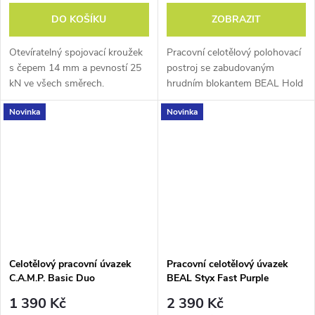
DO KOŠÍKU
ZOBRAZIT
Otevíratelný spojovací kroužek
Pracovní celotělový polohovací
s čepem 14 mm a pevností 25
postroj se zabudovaným
kN ve všech směrech.
hrudním blokantem BEAL Hold
Up, vhodný do systému
Novinka
Novinka
zachycení pádu.
Celotělový pracovní úvazek
Pracovní celotělový úvazek
C.A.M.P. Basic Duo
BEAL Styx Fast Purple
1 390 Kč
2 390 Kč