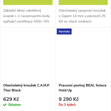
Základní lehký celotělový
Otevíratelný spojovací kroužek
úvazek s 2 navazovacími body
s čepem 14 mm a pevností 25
splňující certifikace ANSI i EN.
kN ve všech směrech.
Novinka
Otevíratelný kroužek C.A.M.P.
Pracovní postroj BEAL Solace
Thor Black
Hold Up
629 Kč
9 290 Kč
Skladem
Do 3 týdnů