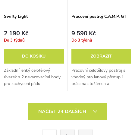
Swifty Light
Pracovní postroj C.A.M.P. GT
2 190 Kč
9 590 Kč
Do 3 týdnů
Do 3 týdnů
DO KOŠÍKU
ZOBRAZIT
Základní lehký celotělový
Pracovní celotělový postroj s
úvazek s 2 navazovacími body
vhodný pro lanový přístup i
pro zachycení pádu.
práci na stožárech a
Kompatibilní s polohovacím
konstrukcích.
pásem CAMP Easy Belt.
O
NAČÍST 24 DALŠÍCH
v
l
S