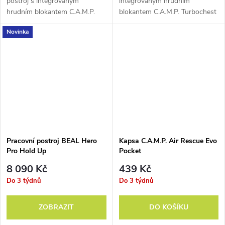
postroj s integrovaným
integrovaným hrudním
hrudním blokantem C.A.M.P.
blokantem C.A.M.P. Turbochest
Turbochest pro lanový přístup.
pro lanový přístup. Certifikace
Novinka
EN + ANSI.
Pracovní postroj BEAL Hero
Kapsa C.A.M.P. Air Rescue Evo
Pro Hold Up
Pocket
8 090 Kč
439 Kč
Do 3 týdnů
Do 3 týdnů
ZOBRAZIT
DO KOŠÍKU