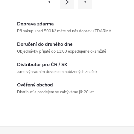
1
3
t
á
r
d
á
Doprava zdarma
a
n
Při nákupu nad 500 Kč máte od nás dopravu ZDARMA
k
c
Doručení do druhého dne
o
Objednávky přijaté do 11:00 expedujeme okamžitě
í
v
á
Distributor pro ČR / SK
p
Jsme výhradním dovozcem nabízených značek.
n
r
í
Ověřený obchod
v
Distribucí a prodejem se zabýváme již 20 let
k
y
v
Z