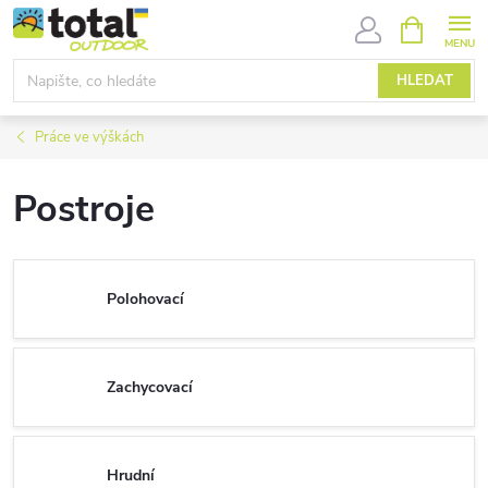
Přejít
NÁKUPNÍ
KOŠÍK
na
obsah
HLEDAT
Práce ve výškách
Postroje
Polohovací
Zachycovací
Hrudní