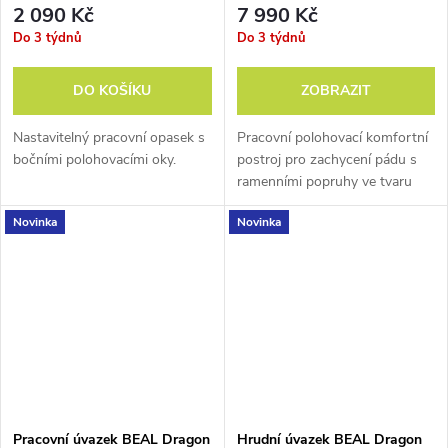
2 090 Kč
7 990 Kč
Do 3 týdnů
Do 3 týdnů
DO KOŠÍKU
ZOBRAZIT
Nastavitelný pracovní opasek s
Pracovní polohovací komfortní
bočními polohovacími oky.
postroj pro zachycení pádu s
ramenními popruhy ve tvaru
„X“.
Novinka
Novinka
Pracovní úvazek BEAL Dragon
Hrudní úvazek BEAL Dragon