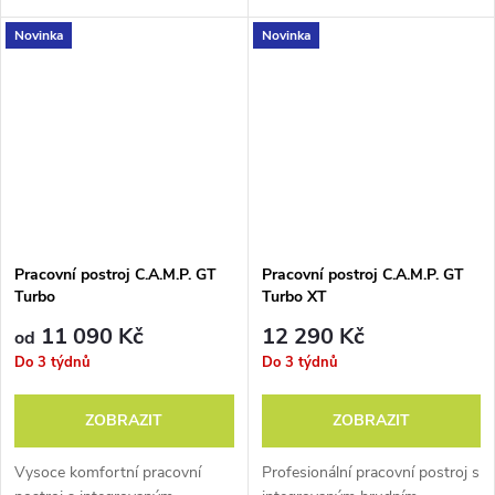
úvazkem BEAL Hero Sit nebo
Novinka
Novinka
BEAL Shaolin.
Pracovní postroj C.A.M.P. GT
Pracovní postroj C.A.M.P. GT
Turbo
Turbo XT
11 090 Kč
12 290 Kč
od
Do 3 týdnů
Do 3 týdnů
ZOBRAZIT
ZOBRAZIT
Vysoce komfortní pracovní
Profesionální pracovní postroj s