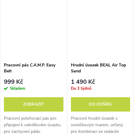
Pracovní pás C.A.M.P. Easy
Hrudní úvazek BEAL Air Top
Belt
Sand
999 Kč
1 490 Kč
Skladem
Do 3 týdnů
ZOBRAZIT
DO KOŠÍKU
Pracovní polohovací pás pro
Pracovní hrudní úvazek s
připojení k celotělovém úvazku
osmičkovým tvarem, určený
pro zachycení pádu.
pro kombinaci se sedacím