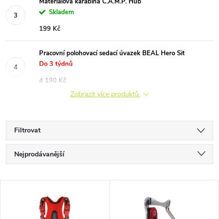
Materiálová karabina C.A.M.P. Hub
Skladem
199 Kč
Pracovní polohovací sedací úvazek BEAL Hero Sit
Do 3 týdnů
4 190 Kč
Zobrazit více produktů
Filtrovat
Ř
Nejprodávanější
a
Nejlevnější
V
Nejdražší
z
ý
Abecedně