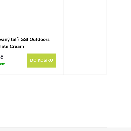
vaný talíř GSI Outdoors
late Cream
č
DO KOŠÍKU
dem