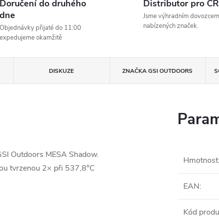
Doručení do druhého
Distributor pro ČR
dne
Jsme výhradním dovozce
nabízených značek.
Objednávky přijaté do 11:00
expedujeme okamžitě
DISKUZE
ZNAČKA
GSI OUTDOORS
S
Param
 GSI Outdoors MESA Shadow.
Hmotnost
rou tvrzenou 2× při 537,8°C
EAN
:
Kód produ