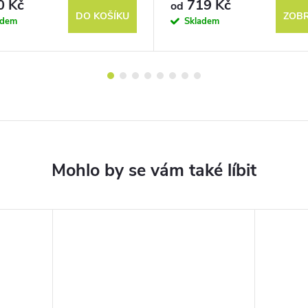
0 Kč
719 Kč
od
DO KOŠÍKU
ZOBR
adem
Skladem