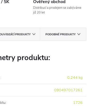
 / SK
Ověřený obchod
m
Distribucí a prodejem se zabýváme
již 20 let
OUVISEJÍCÍ PRODUKTY
PODOBNÉ PRODUKTY
etry produktu:
:
0.244 kg
090497017261
ktu
:
1726