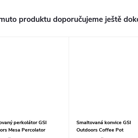
muto produktu doporučujeme ještě dok
ovaný perkolátor GSI
Smaltovaná konvice GSI
ors Mesa Percolator
Outdoors Coffee Pot
ow