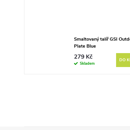
Smaltovaný talíř GSI Outd
Plate Blue
279 Kč
DO K
Skladem