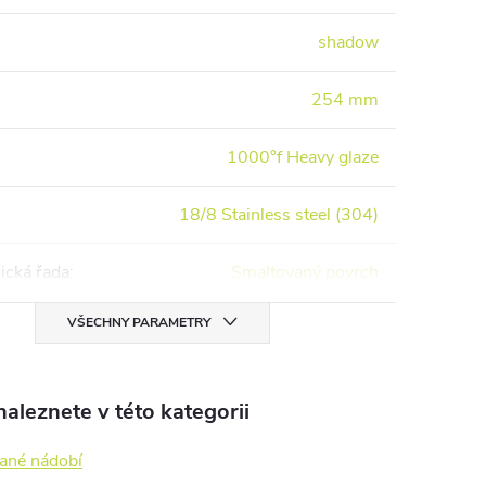
shadow
254 mm
1000°f Heavy glaze
18/8 Stainless steel (304)
ická řada
:
Smaltovaný povrch
VŠECHNY PARAMETRY
aleznete v této kategorii
ané nádobí