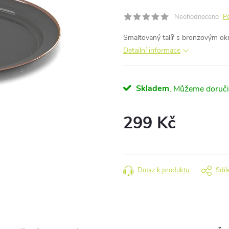
Neohodnoceno
P
Smaltovaný talíř s bronzovým o
Detailní informace
Skladem
299 Kč
Měrná
cena:
Dotaz k produktu
Sdíl