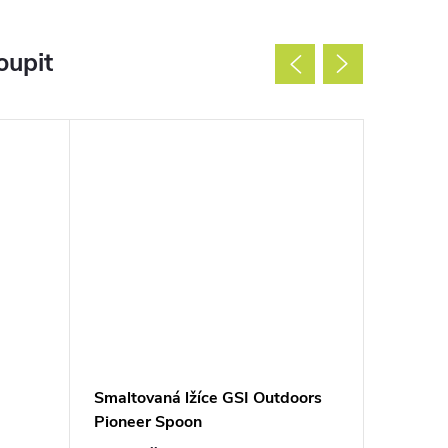
oupit
Smaltovaná lžíce GSI Outdoors
Jídelní 
Pioneer Spoon
4 Perso
Multicol