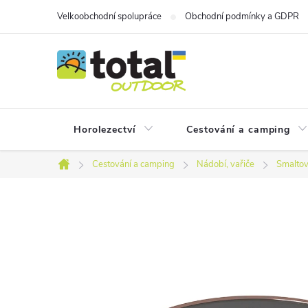
Přejít
Velkoobchodní spolupráce
Obchodní podmínky a GDPR
na
obsah
Horolezectví
Cestování a camping
Cestování a camping
Nádobí, vařiče
Smaltov
Domů