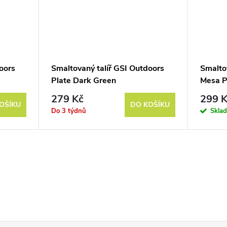
oors
Smaltovaný talíř GSI Outdoors
Smalto
Plate Dark Green
Mesa P
279 Kč
299 K
OŠÍKU
DO KOŠÍKU
Do 3 týdnů
Skla