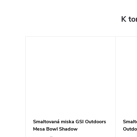
K to
OFOOD
Smaltovaná miska GSI Outdoors
Smalt
Mesa Bowl Shadow
Outdo
Shad