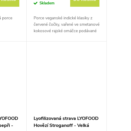
Skladem
á porce
Porce veganské indické klasiky z
červené čočky, vařené ve smetanové
kokosové rajské omáčce podávané
s prosem. Hmotnost před
vysušením je cca 370 g.
 LYOFOOD
Lyofilizovaná strava LYOFOOD
epři -
Hovězí Stroganoff - Velká