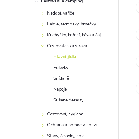
Cestování a camping
t
Nádobí, vařiče
r
Lahve, termosky, hrnečky
a
Kuchyňky, koření, káva a čaj
Cestovatelská strava
n
Hlavní jídla
n
Polévky
Snídaně
í
Nápoje
p
Sušené dezerty
a
Cestování, hygiena
Ochrana a pomoc v nouzi
n
Stany, čelovky, hole