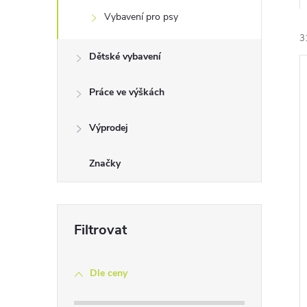
e
Vybavení pro psy
3
l
Dětské vybavení
Práce ve výškách
Výprodej
í
i
Značky
Dle ceny