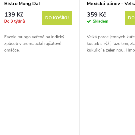
Bistro Mung Dal
Mexická pánev - Velk
139 Kč
359 Kč
DO KOŠÍKU
DO
Do 3 týdnů
Skladem
Fazole mungo vařené na indický
Velká porce jemných kuře
způsob v aromatické rajčatové
kostek s rýží, fazolemi, zl
omáčce.
kukuřicí a zeleninou. Hm
vysušením je cca 500 g.