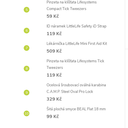
Pinzeta na klíšťata Lifesystems
Compact Tick Tweezers
59 Kč
ID náramek LittleLife Safety iD Strap
119 Kč
Lékárnička LittleLife Mini First Aid Kit
509 Kč
Pinzeta na klíšťata Lifesystems Tick
Tweezers
119 Kč
Ocelová šroubovací oválná karabina
C.A.M.P. Steel Oval Pro Lock
329 Kč
Šitá plochá smyce BEAL Flat 18 mm
99 Kč