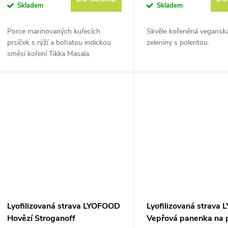
Skladem
Skladem
Porce marinovaných kuřecích
Skvěle kořeněná vegansk
prsíček s rýží a bohatou indickou
zeleniny s polentou.
směsí koření Tikka Masala.
Hmotnost před vysušením je cca
370 g.
Lyofilizovaná strava LYOFOOD
Lyofilizovaná strava
Hovězí Stroganoff
Vepřová panenka na p