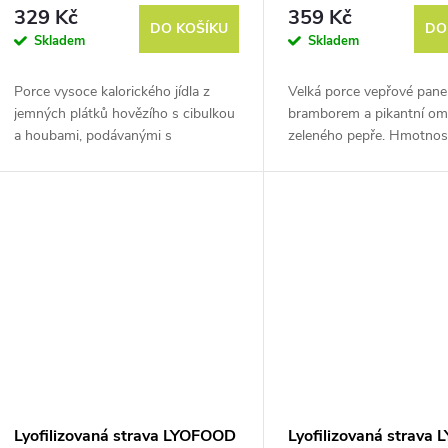
Velká porce
329 Kč
359 Kč
DO KOŠÍKU
DO
Skladem
Skladem
Porce vysoce kalorického jídla z
Velká porce vepřové pane
jemných plátků hovězího s cibulkou
bramborem a pikantní om
a houbami, podávanými s
zeleného pepře. Hmotnos
těstovinami penne. Hmotnost před
vysušením ja cca 500 g.
vysušením je cca 370 g.
Lyofilizovaná strava LYOFOOD
Lyofilizovaná strava