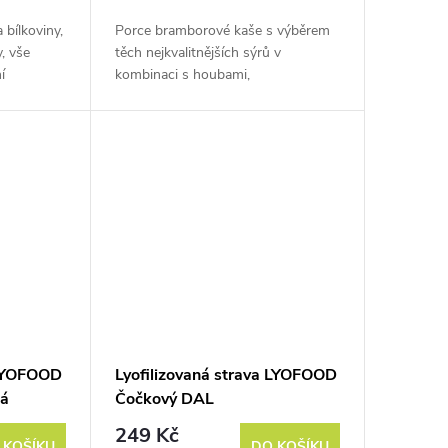
 bílkoviny,
Porce bramborové kaše s výběrem
, vše
těch nejkvalitnějších sýrů v
í
kombinaci s houbami,
né s bílou
marinovanými v domácí
worcesterové omáčce. Hmotnost
před vysušením je cca 370 g.
 LYOFOOD
Lyofilizovaná strava LYOFOOD
ná
Čočkový DAL
249 Kč
 KOŠÍKU
DO KOŠÍKU