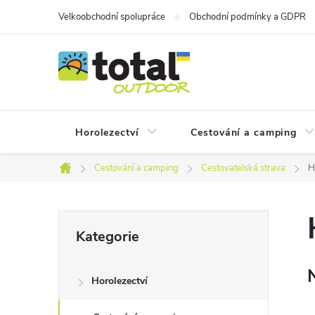
Přejít
Velkoobchodní spolupráce
Obchodní podmínky a GDPR
na
obsah
Horolezectví
Cestování a camping
Cestování a camping
Cestovatelská strava
H
Domů
P
Přeskočit
Kategorie
kategorie
o
Horolezectví
s