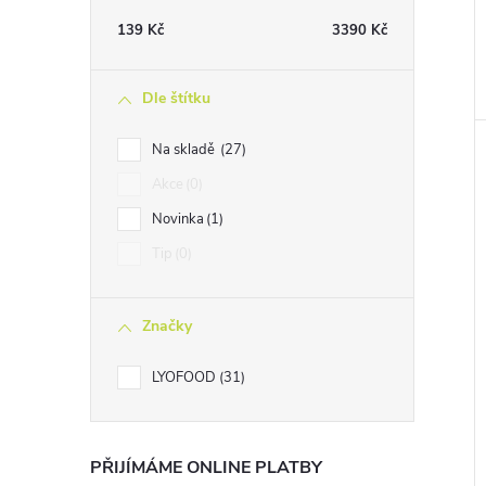
139
Kč
3390
Kč
Dle štítku
Na skladě
27
Akce
0
Novinka
1
Tip
0
Značky
LYOFOOD
31
PŘIJÍMÁME ONLINE PLATBY