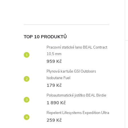
TOP 10 PRODUKTŮ
Pracovní statické lano BEAL Contract
10,5 mm
959 Kč
Plynová kartuše GSI Outdoors
Isobutane Fuel
179 Kč
Poloautomatické jistítko BEAL Birdie
1 890 Kč
Repelent Lifesystems Expedition Ultra
259 Kč