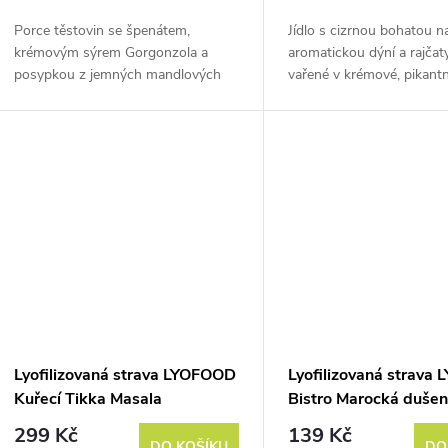
o
u
Porce těstovin se špenátem,
Jídlo s cizrnou bohatou na
d
krémovým sýrem Gorgonzola a
aromatickou dýní a rajčaty
k
posypkou z jemných mandlových
vařené v krémové, pikantn
u
lístů. Hmotnost před vysušením je
kokosové omáčce, podáva
t
cca 370 g.
rýží
k
ů
t
ů
Lyofilizovaná strava LYOFOOD
Lyofilizovaná strava
Kuřecí Tikka Masala
Bistro Marocká duše
zelenina
299 Kč
139 Kč
DO KOŠÍKU
DO