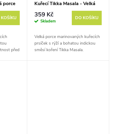
á porce
Kuřecí Tikka Masala - Velká
porce
359 Kč
 KOŠÍKU
DO KOŠÍKU
Skladem
cích
Velká porce marinovaných kuřecích
atou
prsíček s rýží a bohatou indickou
otnost před
směsí koření Tikka Masala.
Hmotnost před vysušením je cca
500 g.