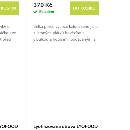
porce
379 Kč
 KOŠÍKU
DO KOŠÍKU
Skladem
nky s
Velká porce vysoce kalorického jídla
áčkou ze
z jemných plátků hovězího s
t před
cibulkou a houbami, podávanými s
těstovinami penne. Hmotnost před
vysušením je cca 500 g.
 LYOFOOD
Lyofilizovaná strava LYOFOOD