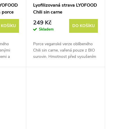
 LYOFOOD
Lyofilizovaná strava LYOFOOD
á porce
Chili sin carne
249 Kč
 KOŠÍKU
DO KOŠÍKU
Skladem
ěného
Porce veganské verze oblíbeného
šenými
Chili sin carne, vařená pouze z BIO
lemi a
surovin. Hmotnost před vysušením
d
je cca 370 g.