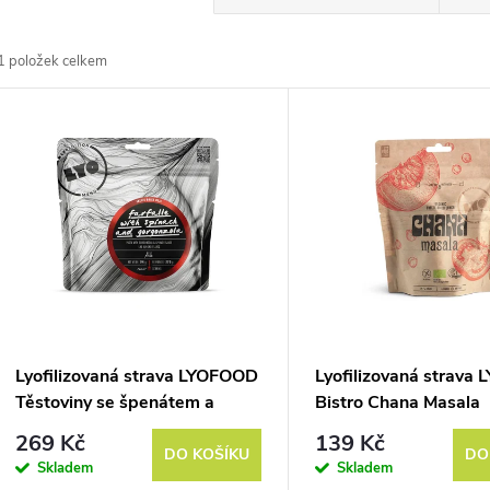
a
1
položek celkem
z
V
e
ý
n
p
p
s
r
p
Lyofilizovaná strava LYOFOOD
Lyofilizovaná strava
o
Těstoviny se špenátem a
Bistro Chana Masala
r
gorgonzolou
269 Kč
139 Kč
d
DO KOŠÍKU
DO
Skladem
Skladem