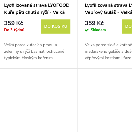
Lyofilizovaná strava LYOFOOD
Lyofilizovaná strava
Kuře pěti chutí s rýží - Velká
Vepřový Guláš - Velk
porce
359 Kč
359 Kč
DO KOŠÍKU
DO
Do 3 týdnů
Skladem
Velká porce kuřecích prsou a
Velká porce skvěle kořen
zeleniny s rýží basmati ochucené
maďarského guláše s du
typickým čínským kořením.
věpřovými kostkami, fazo
Hmotnost před vysušením je cca
brambory. Hmotnost pře
500 g.
vysušením je cca 500 g.