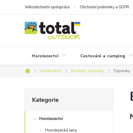
Přejít
Velkoobchodní spolupráce
Obchodní podmínky a GDPR
na
obsah
Horolezectví
Cestování a camping
Horolezectví
Karabiny, expresky
Expresky
Domů
P
Přeskočit
Kategorie
kategorie
o
Horolezectví
s
Horolezecká lana