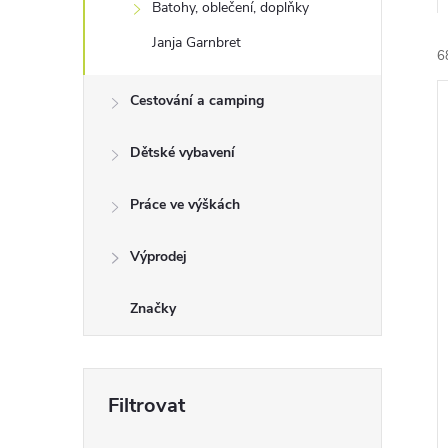
Batohy, oblečení, doplňky
e
Janja Garnbret
6
l
Cestování a camping
Dětské vybavení
Práce ve výškách
í
i
Výprodej
Značky