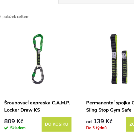
a
8
položek celkem
z
V
e
ý
n
p
p
s
r
p
Šroubovací expreska C.A.M.P.
Permanentní spojka C
o
Locker Draw KS
Sling Stop Gym Safe
r
809 Kč
139 Kč
od
d
DO KOŠÍKU
Z
Skladem
Do 3 týdnů