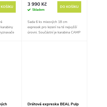
KS 6 Pack 18 cm
3 990 Kč
 KOŠÍKU
DO KOŠÍKU
Skladem
vá
Sada 6 ks mixových 18 cm
 karabiny
expresek pro lezení na té nejvyšší
vyznavače
úrovni. Součástní je karabina CAMP
ezení.
Dyon s patentovaným zámkem
KeyWire, který kombinuje výhody
drátového zámku s...
vých
Drátová expreska BEAL Pulp