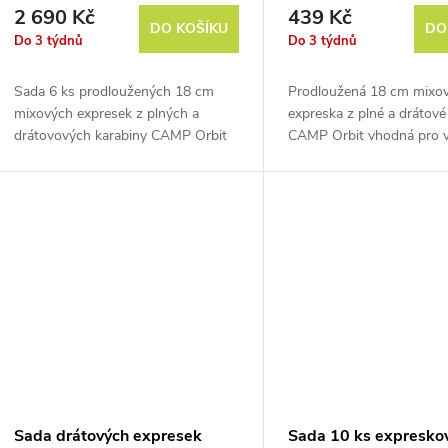
Mixed Express KS 6 Pack 18
KS 18 cm
2 690 Kč
439 Kč
cm
DO KOŠÍKU
DO
Do 3 týdnů
Do 3 týdnů
Sada 6 ks prodloužených 18 cm
Prodloužená 18 cm mixo
mixových expresek z plných a
expreska z plné a drátové
drátovových karabiny CAMP Orbit
CAMP Orbit vhodná pro 
vhodná pro vyznavače sportovního
sportovního i tradičního l
i tradičního lezení.
Sada drátových expresek
Sada 10 ks expresko