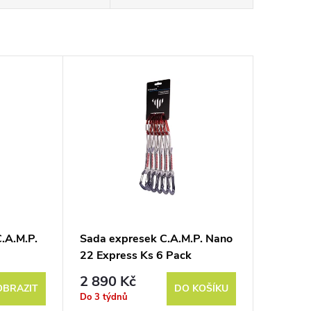
.A.M.P.
Sada expresek C.A.M.P. Nano
22 Express Ks 6 Pack
2 890 Kč
OBRAZIT
DO KOŠÍKU
Do 3 týdnů