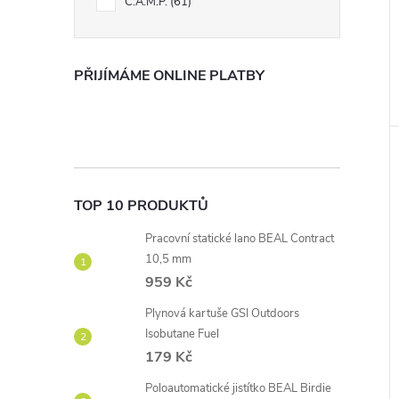
C.A.M.P.
61
PŘIJÍMÁME ONLINE PLATBY
TOP 10 PRODUKTŮ
Pracovní statické lano BEAL Contract
10,5 mm
959 Kč
Plynová kartuše GSI Outdoors
Isobutane Fuel
179 Kč
Poloautomatické jistítko BEAL Birdie