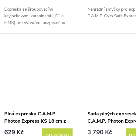
o
u
Expreska se šroubovacími
Náhradní smyčky pro exp
d
keylockovými karabinami („D“ a
C.A.M.P. Gym Safe Expres
k
HMS) pro vytvoření bezpečného
u
štandu nebo záchranného bodu.
t
k
ů
t
ů
Plná expreska C.A.M.P.
Sada plných exprese
Photon Express KS 18 cm z
C.A.M.P. Photon Expr
kolekce Janja
18 cm 6 Pack z kolek
629 Kč
3 790 Kč
DO KOŠÍKU
DO