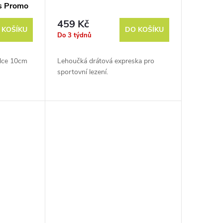
s Promo
459 Kč
 KOŠÍKU
DO KOŠÍKU
Do 3 týdnů
lce 10cm
Lehoučká drátová expreska pro
sportovní lezení.