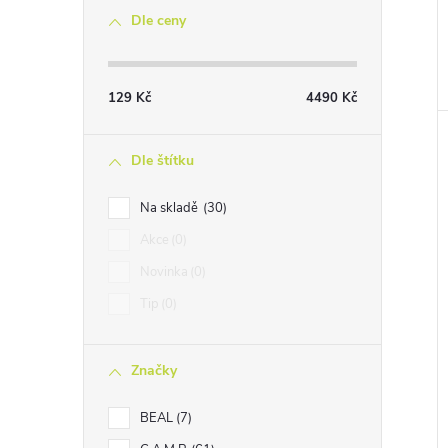
Dle ceny
129
Kč
4490
Kč
Dle štítku
Na skladě
30
Akce
0
Novinka
0
Tip
0
Značky
BEAL
7