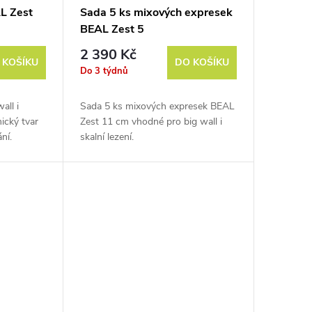
L Zest
Sada 5 ks mixových expresek
BEAL Zest 5
2 390 Kč
 KOŠÍKU
DO KOŠÍKU
Do 3 týdnů
all i
Sada 5 ks mixových expresek BEAL
ický tvar
Zest 11 cm vhodné pro big wall i
ní.
skalní lezení.