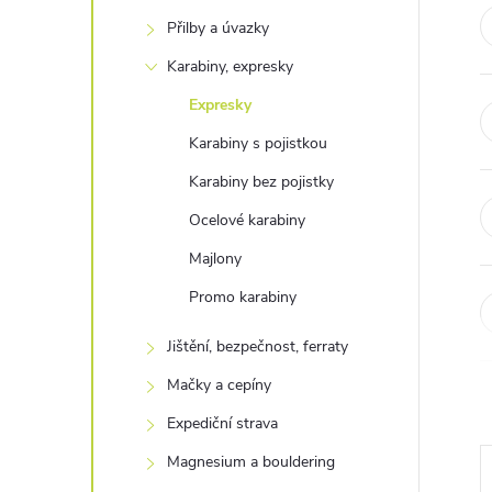
t
Přilby a úvazky
r
Karabiny, expresky
Expresky
a
Karabiny s pojistkou
n
Karabiny bez pojistky
Ocelové karabiny
n
Majlony
í
Promo karabiny
p
Jištění, bezpečnost, ferraty
Mačky a cepíny
a
Expediční strava
n
Magnesium a bouldering