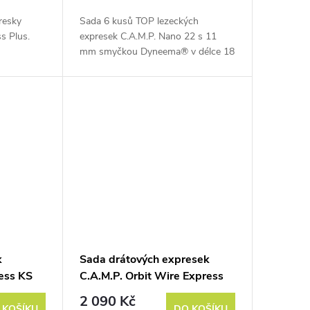
resky
Sada 6 kusů TOP lezeckých
s Plus.
expresek C.A.M.P. Nano 22 s 11
mm smyčkou Dyneema® v délce 18
cm.
k
Sada drátových expresek
ess KS
C.A.M.P. Orbit Wire Express
ce Janja
KS 6 Pack 12 cm
2 090 Kč
 KOŠÍKU
DO KOŠÍKU