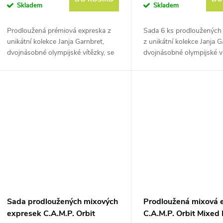
Skladem
Skladem
Prodloužená prémiová expreska z
Sada 6 ks prodloužených
unikátní kolekce Janja Garnbret,
z unikátní kolekce Janja G
dvojnásobné olympijské vítězky, se
dvojnásobné olympijské ví
kterou C.A.M.P. spolupracuje už
kterou C.A.M.P. spoluprac
přes 10 let.
přes 10 let.
Sada prodloužených mixových
Prodloužená mixová 
expresek C.A.M.P. Orbit
C.A.M.P. Orbit Mixed