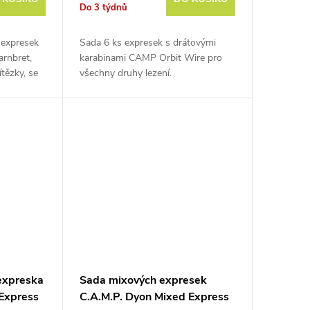
Do 3 týdnů
 expresek
Sada 6 ks expresek s drátovými
arnbret,
karabinami CAMP Orbit Wire pro
tězky, se
všechny druhy lezení.
uje už
expreska
Sada mixových expresek
 Express
C.A.M.P. Dyon Mixed Express