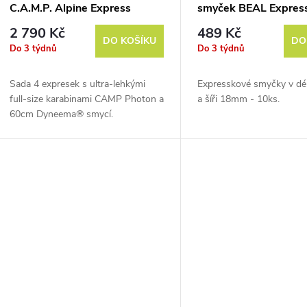
C.A.M.P. Alpine Express
smyček BEAL Expres
Dyneema 4 Pack
2 790 Kč
489 Kč
DO KOŠÍKU
DO
Do 3 týdnů
Do 3 týdnů
Sada 4 expresek s ultra-lehkými
Expresskové smyčky v dé
full-size karabinami CAMP Photon a
a šíři 18mm - 10ks.
60cm Dyneema® smycí.