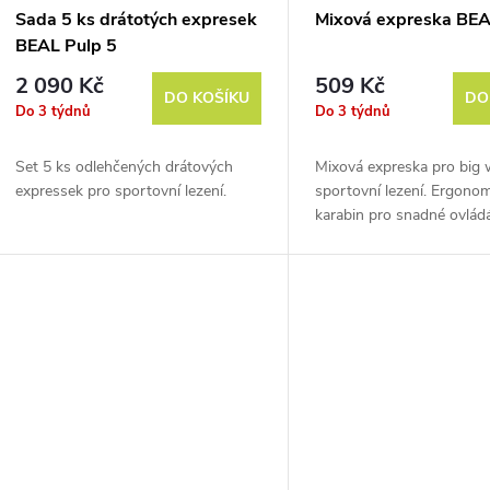
Sada 5 ks drátotých expresek
Mixová expreska BEA
BEAL Pulp 5
2 090 Kč
509 Kč
DO KOŠÍKU
DO
Do 3 týdnů
Do 3 týdnů
Set 5 ks odlehčených drátových
Mixová expreska pro big w
expressek pro sportovní lezení.
sportovní lezení. Ergonom
karabin pro snadné ovládá