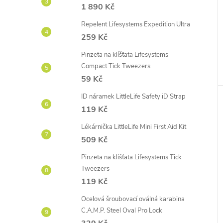
1 890 Kč
Repelent Lifesystems Expedition Ultra
259 Kč
Pinzeta na klíšťata Lifesystems
Compact Tick Tweezers
59 Kč
ID náramek LittleLife Safety iD Strap
119 Kč
Lékárnička LittleLife Mini First Aid Kit
509 Kč
Pinzeta na klíšťata Lifesystems Tick
Tweezers
119 Kč
Ocelová šroubovací oválná karabina
C.A.M.P. Steel Oval Pro Lock