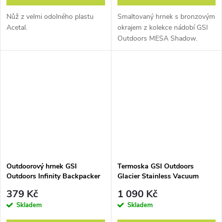
Pinnacle
Nůž z velmi odolného plastu
Smaltovaný hrnek s bronzovým
Acetal.
okrajem z kolekce nádobí GSI
Outdoors MESA Shadow.
To nejlepší, co můžete
dostat.
Tvrdě anodizovaný
hliník a třívrstvý nepřilnavý
Teflon® s úpravou
Radiance® vytvářejí na
nádobí vrstvu, která odolá
snad všemu. Na sadách
Pinnacle jsou použité i
plasty Infinity, které jsou při
svém recyklovaném
Outdoorový hrnek GSI
Termoska GSI Outdoors
původu extrémně lehké a
Outdoors Infinity Backpacker
Glacier Stainless Vacuum
odolné. Toto je to nádobí
Mug
Bottle 1 l
379 Kč
1 090 Kč
na generace.
Skladem
Skladem