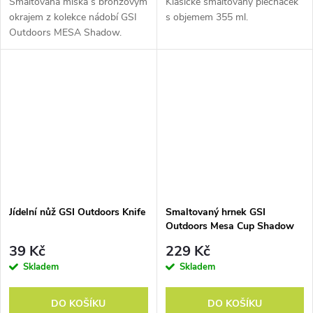
Smaltovaná miska s bronzovým
Klasické smaltovaný plecháček
okrajem z kolekce nádobí GSI
s objemem 355 ml.
Outdoors MESA Shadow.
Bugaboo
Špičkové nádobí za
rozumné peníze.
S úpravou
Bugaboo dostanete lehký
hliník, který dobře vede
teplo, a na něm dvě
trvanlivé teflonové vrstvy,
které jsou zase odolné vůči
Jídelní nůž GSI Outdoors Knife
Smaltovaný hrnek GSI
poškrábání. I tak ale nechte
Outdoors Mesa Cup Shadow
kovové příbory a špachtle
39 Kč
229 Kč
raději ležet stranou.
Skladem
Skladem
DO KOŠÍKU
DO KOŠÍKU