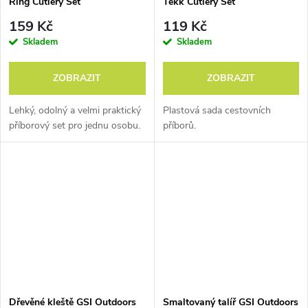
Ring Cutlery Set
Tekk Cutlery Set
nFORM
159 Kč
119 Kč
ULTRALIGHT
Skladem
Skladem
ZOBRAZIT
ZOBRAZIT
To nejkompaktnější a nejlehčí
balení pro alpinisty, cyklisty a
Lehký, odolný a velmi praktický
Plastová sada cestovních
turisty cestující nalehko.
Do
příborový set pro jednu osobu.
příborů.
jednoho malého celku se
snadno „stlačí“ kastrol, miska,
hrnek, plynová kartuše, vařič a
třeba ještě další nádobí. A
všechno bude hezky
pohromadě a chráněné před
poškozením.
Dřevěné kleště GSI Outdoors
Smaltovaný talíř GSI Outdoors