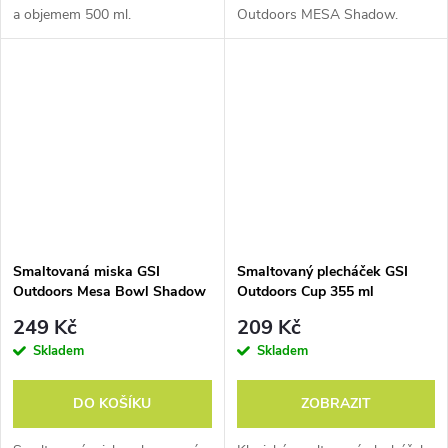
fungují
a objemem 500 ml.
Outdoors MESA Shadow.
Halulite
Ultra nízká hmotnost,
výborné vedení tepla
a
hlavně se takové nádobí
nepoškrábe. Pro horolezce
Smaltovaná miska GSI
Smaltovaný plecháček GSI
a alpinisty ideální
Outdoors Mesa Bowl Shadow
Outdoors Cup 355 ml
parametry. Anodizace
249 Kč
209 Kč
hliníku totiž vytváří na
Skladem
Skladem
povrchu nádobí vrstvu,
která už dál nemůže
DO KOŠÍKU
ZOBRAZIT
oxidovat a chrání tak i další
vrstvy materiálu.