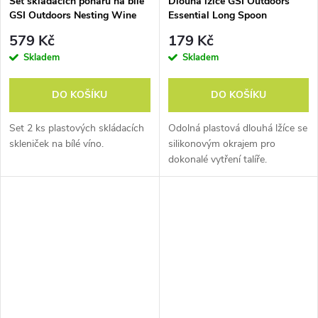
Set skládacích pohárů na bílé
Dlouhá lžíce GSI Outdoors
GSI Outdoors Nesting Wine
Essential Long Spoon
Glass Set
579 Kč
179 Kč
Skladem
Skladem
DO KOŠÍKU
DO KOŠÍKU
Set 2 ks plastových skládacích
Odolná plastová dlouhá lžíce se
skleniček na bílé víno.
silikonovým okrajem pro
dokonalé vytření talíře.