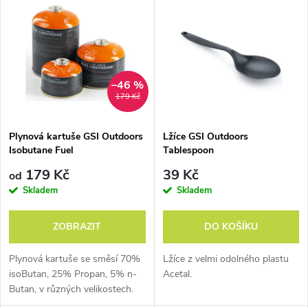
z
ý
Abecedně
e
p
n
i
–46 %
179 Kč
í
s
p
Plynová kartuše GSI Outdoors
Lžíce GSI Outdoors
Isobutane Fuel
Tablespoon
p
r
179 Kč
39 Kč
od
Jedničk
Věčný
Náhra
r
Skladem
Skladem
a v
design
dní díly
o
o
ZOBRAZIT
DO KOŠÍKU
USA
d
V GSI vědí, že
Venku v přírodě
d
Plynová kartuše se směsí 70%
Lžíce z velmi odolného plastu
životnímu
se vždy může
u
isoButan, 25% Propan, 5% n-
Acetal.
Není
prostředí nejvíce
něco pokazit.
Butan, v různých velikostech.
u
prodávanějšího
prospějí výrobou
Ale je nutné to