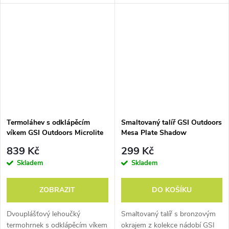
Potěší.
Zabrnká na správnou strunu.
A s takovými věcmi je radost
zacházet. Nebo se i trochu předvádět.
Termoláhev s odklápěcím
Smaltovaný talíř GSI Outdoors
víkem GSI Outdoors Microlite
Mesa Plate Shadow
500 Flip
839 Kč
299 Kč
Skladem
Skladem
ZOBRAZIT
DO KOŠÍKU
Materiály a nápady, co
Dvouplášťový lehoučký
Smaltovaný talíř s bronzovým
termohrnek s odklápěcím víkem
okrajem z kolekce nádobí GSI