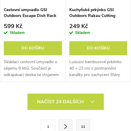
Cestovní umyvadlo GSI
Kuchyňské prkýnko GSI
Outdoors Escape Dish Rack
Outdoors Rakau Cutting
Set
Board Large
599 Kč
249 Kč
Skladem
Skladem
DO KOŠÍKU
DO KOŠÍKU
Skládací cestovní umyvadlo o
Luxusní bambusové prkénko
objemu 8 litrů. Součástí je
40 × 23 cm s postranními
odkapávací deska se stojanem
kanálky pro zachycení šťávy.
na nádobí a krájecí destička.
O
NAČÍST 24 DALŠÍCH
v
l
S
1
11