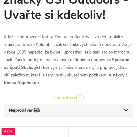
Uvařte si kdekoliv!
Když se sourozenci Kathy, Don a Ian Scottovi jako děti toulali s
rodiči po Britské Kolumbii, užili si hliníkových ešusů dosytosti. Až je
v roce 1985 napadlo, že by se i uprostřed lesů dalo stolovat trochu
jinak. Začali modrým smaltovaným nádobím a dodnes
ve Spokane
na úpatí Skalistých hor
vymýšlí věci, které dělají z přípravy jídla a
pití záležitost, která je tam venku skutečným požitkem.
A někdy i
trochu frajeřinkou.
Zobrazit více
Ř
Nejprodávanější
a
Nejlevnější
V
Akce
Nejdražší