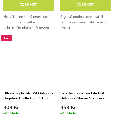
ZOBRAZIT
ZOBRAZIT
Infinity
Neuvěřitelně lehký netekoucí
Stylová odolná nerezová 1l
550ml hrnek s pítkem v
termoska s maximální tepelnou
Plast budoucnosti?
ochranném obalu s látkovým
izolací.
Pochází z recyklovaných
uchem.
Akce
materiálů a sám je
recyklovatelný.
Také je
ultralehký. Neobsahuje
zdraví škodlivý Bisfenol,
neabsorbuje zápach jídel
ani do jídla nevylučuje
žádné chemikálie. Dlouho
vydrží a díky své výjimečné
čirosti je stejně kvalitní jako
Ultralehký hrnek GSI Outdoors
Skládací pohár na bílé GSI
polykarbonát – jenom o 25
Bugaboo Bottle Cup 591 ml
Outdoors Glacier Stainless
% lehčí.
Nesting Wine Glass
409 Kč
459 Kč
Skladem
Skladem