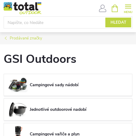
Přejít
NÁKUPNÍ
KOŠÍK
na
obsah
HLEDAT
Prodávané značky
GSI Outdoors
Campingové sady nádobí
Jednotlivé outdoorové nadobí
Campingové vařiče a plyn