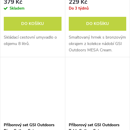
379 Kč
229 Kč
Skladem
Do 3 týdnů
nFORM
DO KOŠÍKU
DO KOŠÍKU
DESTINATION
Skládací cestovní umyvadlo o
Smaltovaný hrnek s bronzovým
objemu 8 litrů.
okrajem z kolekce nádobí GSI
Ani kousek místa nepřijde
Outdoors MESA Cream.
nazmar. Jasná volba pro
expediční kuchaře.
Díky tomuto
systému skládání sady nádobí
pro 2 a více osob ušetříte v
batohu maximum místa a v
základním táboře pod horou pak
vybalíte kuchyni, se kterou
rozhodně nebudete strádat.
Příborový set GSI Outdoors
Příborový set GSI Outdoors