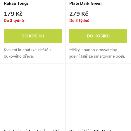
Věci, které chcete
Rakau Tongs
Plate Dark Green
179 Kč
279 Kč
používat
Do 3 týdnů
Do 3 týdnů
DO KOŠÍKU
DO KOŠÍKU
Kvalitní kuchařské kleště z
Mělký, snadno omyvatelný
bukového dřeva.
jídelní talíř ze smaltované oceli.