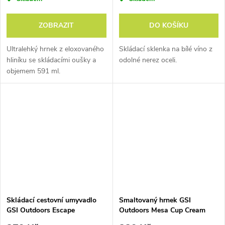
ZOBRAZIT
DO KOŠÍKU
nFORM
Crossover
Ultralehký hrnek z eloxovaného
Skládací sklenka na bílé víno z
hliníku se skládacími oušky a
odolné nerez oceli.
objemem 591 ml.
Úložný systém do kempu
nebo na vodu,
díky
kterému si nádobí pro 2 až
4 osoby poskládáte, jak
zrovna potřebujete, a
vyplníte přitom každou píď,
abyste i při malém rozměru
sady stolovali jako králové.
Každý díl je navíc tak
promyšlený, že má hned
Skládací cestovní umyvadlo
Smaltovaný hrnek GSI
několikeré využití.
GSI Outdoors Escape
Outdoors Mesa Cup Cream
Collapsible Sink