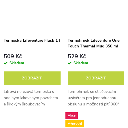
Termoska Lifeventure Flask 1 l
Termohrnek Lifeventure One
Touch Thermal Mug 350 ml
509 Kč
529 Kč
Skladem
Skladem
ZOBRAZIT
ZOBRAZIT
Litrová nerezová termoska s
Termohrnek se stlačovacím
odolným lakovaným povrchem
uzávěrem pro jednoduchou
a širokým šroubovacím
obsluhu s možností pití 360°.
uzávěrem.
Akce
Výprodej