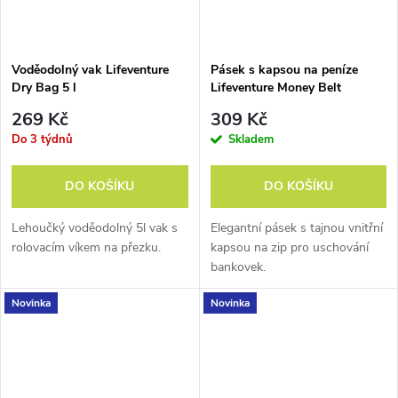
Voděodolný vak Lifeventure
Pásek s kapsou na peníze
Dry Bag 5 l
Lifeventure Money Belt
269 Kč
309 Kč
Do 3 týdnů
Skladem
DO KOŠÍKU
DO KOŠÍKU
Lehoučký voděodolný 5l vak s
Elegantní pásek s tajnou vnitřní
rolovacím víkem na přezku.
kapsou na zip pro uschování
bankovek.
Novinka
Novinka