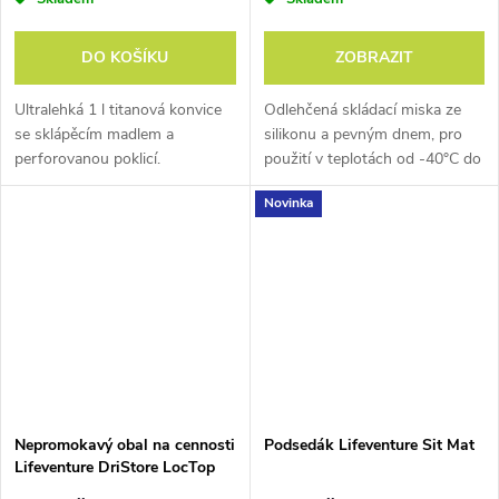
tyto elektromagnetické vlny
vysílané čtečkou odrazí, a
DO KOŠÍKU
ZOBRAZIT
vy tak můžete platit
bezkontaktně a bez obav.
Ultralehká 1 l titanová konvice
Odlehčená skládací miska ze
se sklápěcím madlem a
silikonu a pevným dnem, pro
perforovanou poklicí.
použití v teplotách od -40°C do
230°C
Novinka
TSA Secure
Zámek, který usnadňuje
kontrolu zavazadla v
letištním prostoru.
Speciální otvor v
bezpečnostním zámku
umožňuje jeho otevření
Nepromokavý obal na cennosti
Podsedák Lifeventure Sit Mat
pouze zvláštním letištním
Lifeventure DriStore LocTop
klíčem. Vaše věci tak
Bags - Valuables