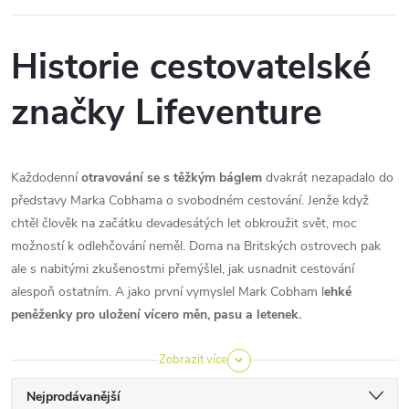
Historie cestovatelské
značky Lifeventure
Každodenní
otravování se s těžkým báglem
dvakrát nezapadalo do
představy Marka Cobhama o svobodném cestování. Jenže když
chtěl člověk na začátku devadesátých let obkroužit svět, moc
možností k odlehčování neměl. Doma na Britských ostrovech pak
ale s nabitými zkušenostmi přemýšlel, jak usnadnit cestování
alespoň ostatním. A jako první vymyslel Mark Cobham l
ehké
peněženky pro uložení vícero měn, pasu a letenek.
Zobrazit více
Ř
Nejprodávanější