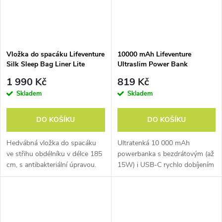
Vložka do spacáku Lifeventure
10000 mAh Lifeventure
Silk Sleep Bag Liner Lite
Ultraslim Power Bank
Rectangular
1 990 Kč
819 Kč
Skladem
Skladem
DO KOŠÍKU
DO KOŠÍKU
Hedvábná vložka do spacáku
Ultratenká 10 000 mAh
ve střihu obdélníku v délce 185
powerbanka s bezdrátovým (až
cm, s antibakteriální úpravou.
15W) i USB-C rychlo dobíjením
(až 20W) vhodná pro iPhone i
Android.