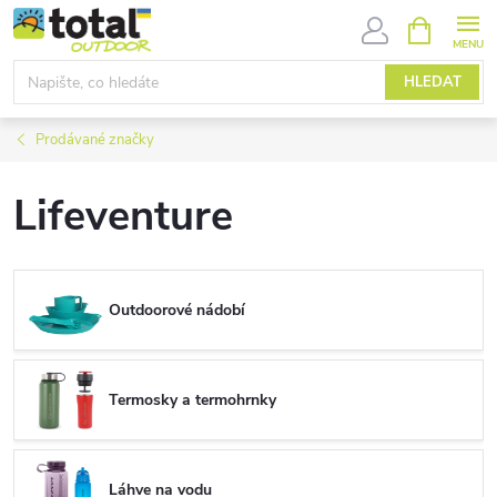
Přejít
NÁKUPNÍ
KOŠÍK
na
obsah
HLEDAT
Prodávané značky
Lifeventure
Outdoorové nádobí
Termosky a termohrnky
Láhve na vodu