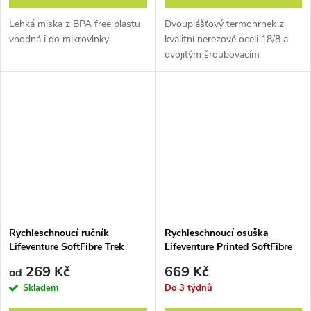
Sbalit se do batohu a zmizet ve světě. To kromě zážitků vždycky
Lehká miska z BPA free plastu
Dvouplášťový termohrnek z
přináší i trochu toho nepohodlí. Každopádně
padesátičlenný tým
vhodná i do mikrovlnky.
kvalitní nerezové oceli 18/8 a
expertů na cestování
, který sídlí v britském Berkshire, vymýšlí
dvojitým šroubovacím
uzávěrem.
takové věci, které právě pomáhají, abyste se i na konci světa cítili
jistě, bezpečně a příjemně. Abyste se nemuseli bát o své peníze,
abyste si i v mongolské jurtě obstarali svou hygienu
nebo aby věci
v batohu zůstaly suché i po tropickém lijáku.
Rychleschnoucí ručník
Rychleschnoucí osuška
Lifeventure SoftFibre Trek
Lifeventure Printed SoftFibre
Towel Recycled
Trek Towel
269 Kč
669 Kč
od
Skladem
Do 3 týdnů