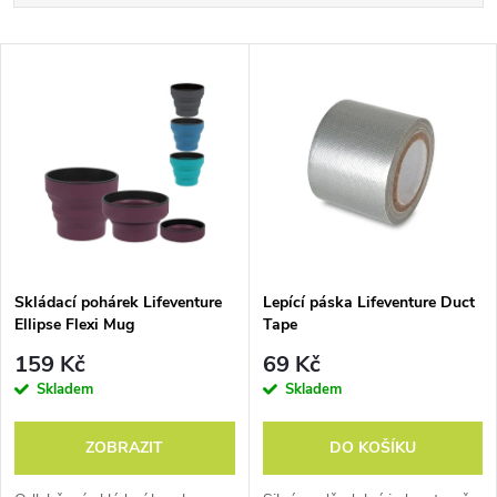
a
Nejlevnější
V
Nejdražší
z
ý
Abecedně
e
p
n
i
í
s
p
Skládací pohárek Lifeventure
Lepící páska Lifeventure Duct
Ellipse Flexi Mug
Tape
p
r
159 Kč
69 Kč
100%
Výroba
Pro
r
Skladem
Skladem
bezpeč
v
všechn
o
o
ZOBRAZIT
DO KOŠÍKU
í
Británii
y cesty
d