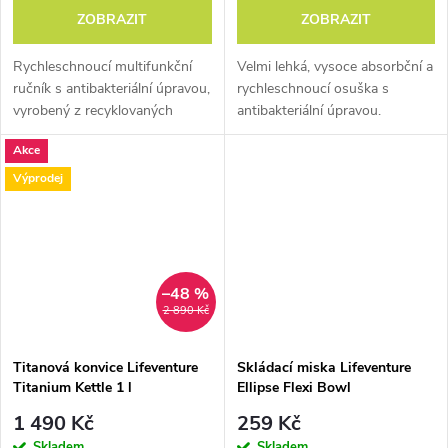
ZOBRAZIT
ZOBRAZIT
Rychleschnoucí multifunkční
Velmi lehká, vysoce absorbční a
Prověřená řešení
ručník s antibakteriální úpravou,
rychleschnoucí osuška s
vyrobený z recyklovaných
antibakteriální úpravou.
materiálů.
Akce
Výprodej
RFiD
Ochrana proti odcizení
unikátního čísla platební
–48 %
karty.
Existují systémy,
2 890 Kč
které zkopírují údaje z
karty, ani nemrknete.
Titanová konvice Lifeventure
Skládací miska Lifeventure
Dokonce i z několika nad
Titanium Kettle 1 l
Ellipse Flexi Bowl
sebou. RFiD ochrana je
1 490 Kč
259 Kč
tedy plátek z vláken, která
Skladem
Skladem