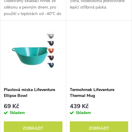
d
Odlehčený skládací hrnek ze
Silná, voděodolná jednostraně
u
silikonu a pevným dnem, pro
lepící stříbrná páska.
Zámky na
Když vyrazíte do
Ze stejné rodiny
použití v teplotách od -40°C do
u
zavazadla,
světa jen s
jako Lifeventure
230°C
k
platební
karty
batohem,
pochází také
k
zajištěné proti
musíte se na
bezpečnostní
t
zneužití
a
své věci
doplňky
t
cennosti
spolehnout
. I
Lifesystems
a
ů
chráněné před
proto se
dětské vybavení
ů
vlhkem. Na
Lifeventure
LittleLife
.
Lifeventure je
vyrábí přímo v
spolehnutí.
Británii.
Plastová miska Lifeventure
Termohrnek Lifeventure
Ellipse Bowl
Thermal Mug
Pomocná ruka na
69 Kč
439 Kč
Skladem
Skladem
cestách
ZOBRAZIT
ZOBRAZIT