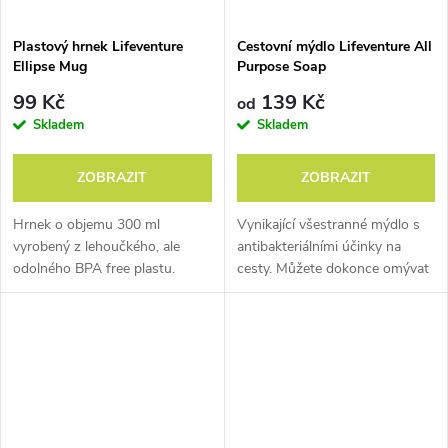
Plastový hrnek Lifeventure
Cestovní mýdlo Lifeventure All
Ellipse Mug
Purpose Soap
99 Kč
139 Kč
od
Skladem
Skladem
ZOBRAZIT
ZOBRAZIT
Hrnek o objemu 300 ml
Vynikající všestranné mýdlo s
vyrobený z lehoučkého, ale
antibakteriálními účinky na
odolného BPA free plastu.
cesty. Můžete dokonce omývat
i potraviny či nádobí.