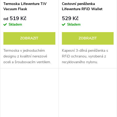
Termoska Lifeventure TiV
Cestovní peněženka
Vacuum Flask
Lifeventure RFiD Wallet
Recycled
519 Kč
529 Kč
od
Skladem
Skladem
ZOBRAZIT
ZOBRAZIT
Termoska v jednoduchém
Kapesní 3-dílná peněženka s
designu z kvalitní nerezové
RFiD ochranou, vyrobená z
oceli a šroubovacím ventilem.
recyklovaného nylonu.