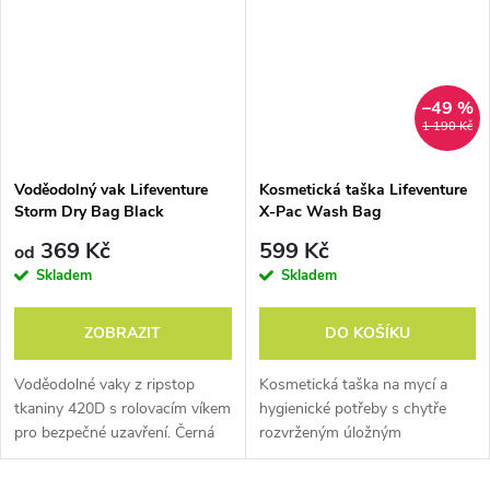
–49 %
1 190 Kč
Voděodolný vak Lifeventure
Kosmetická taška Lifeventure
Storm Dry Bag Black
X-Pac Wash Bag
369 Kč
599 Kč
od
Skladem
Skladem
ZOBRAZIT
DO KOŠÍKU
Voděodolné vaky z ripstop
Kosmetická taška na mycí a
tkaniny 420D s rolovacím víkem
hygienické potřeby s chytře
pro bezpečné uzavření. Černá
rozvrženým úložným
varianta.
prostorem, závěsným háčkem a
odepínacím zrcátkem.