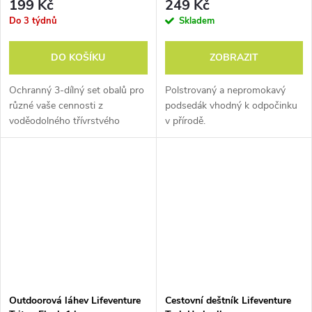
199 Kč
249 Kč
zůstávají v bezpečí a pouze
letištní kontrola může při
Do 3 týdnů
Skladem
důvodném podezření na
rizikový obsah zavazadla
DO KOŠÍKU
ZOBRAZIT
zámek otevřít, aniž by ho
zničila.
Ochranný 3-dílný set obalů pro
Polstrovaný a nepromokavý
různé vaše cennosti z
podsedák vhodný k odpočinku
voděodolného třívrstvého
v přírodě.
polymeru.
Polygiene®
Antibakteriální ochrana,
která trvale brání vzniku
zápachu
např. v
cestovatelském
rychleschnoucím ručníku.
Ochrana je napuštěná do
Outdoorová láhev Lifeventure
Cestovní deštník Lifeventure
každého jednotlivého