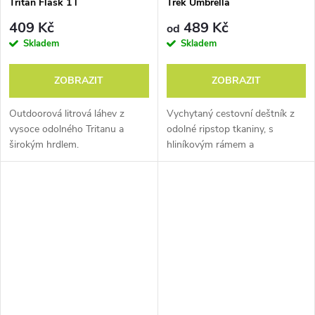
Tritan Flask 1 l
Trek Umbrella
vlákna textilu, zamezuje
409 Kč
489 Kč
od
množení širokého spektra
Skladem
Skladem
mikroorganismů, a tím
výrazně prodlužuje
ZOBRAZIT
ZOBRAZIT
životnost.
Outdoorová litrová láhev z
Vychytaný cestovní deštník z
vysoce odolného Tritanu a
odolné ripstop tkaniny, s
širokým hrdlem.
hliníkovým rámem a
Věci, které zpříjemňují
automatickým vysunováním.