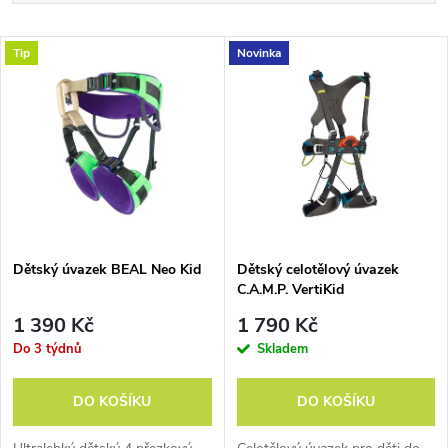
a
Nejlevnější
V
Tip
Novinka
Nejdražší
z
ý
Abecedně
e
p
n
i
í
s
p
Dětský úvazek BEAL Neo Kid
Dětský celotělový úvazek
C.A.M.P. VertiKid
p
r
1 390 Kč
1 790 Kč
r
Do 3 týdnů
Skladem
o
o
DO KOŠÍKU
DO KOŠÍKU
d