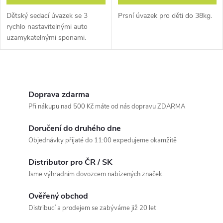
Dětský sedací úvazek se 3
Prsní úvazek pro děti do 38kg.
rychlo nastavitelnými auto
uzamykatelnými sponami.
O
v
Doprava zdarma
Při nákupu nad 500 Kč máte od nás dopravu ZDARMA
l
Doručení do druhého dne
á
Objednávky přijaté do 11:00 expedujeme okamžitě
d
Distributor pro ČR / SK
a
Jsme výhradním dovozcem nabízených značek.
c
Ověřený obchod
Distribucí a prodejem se zabýváme již 20 let
í