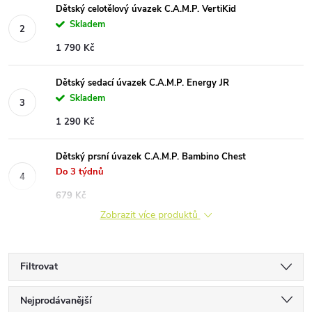
Dětský celotělový úvazek C.A.M.P. VertiKid
Skladem
1 790 Kč
Dětský sedací úvazek C.A.M.P. Energy JR
Skladem
1 290 Kč
Dětský prsní úvazek C.A.M.P. Bambino Chest
Do 3 týdnů
679 Kč
Zobrazit více produktů
Filtrovat
Ř
Nejprodávanější