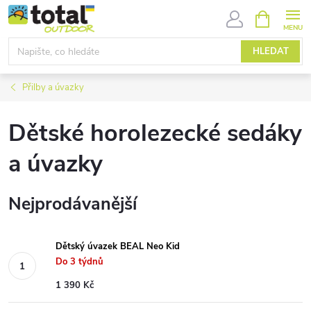
Přejít
NÁKUPNÍ
KOŠÍK
na
obsah
HLEDAT
Přilby a úvazky
Dětské horolezecké sedáky
a úvazky
Nejprodávanější
Dětský úvazek BEAL Neo Kid
Do 3 týdnů
1 390 Kč