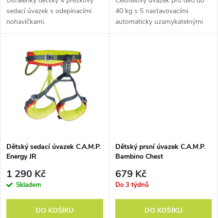
d
Ultralehký dětský 4 přezkový
Celotělový úvazek pro děti do
u
sedací úvazek s odepínacími
40 kg s 5 nastavovacími
nohavičkami.
automaticky uzamykatelnými
u
přezkami.
k
k
t
t
ů
ů
Dětský sedací úvazek C.A.M.P.
Dětský prsní úvazek C.A.M.P.
Energy JR
Bambino Chest
1 290 Kč
679 Kč
Skladem
Do 3 týdnů
DO KOŠÍKU
DO KOŠÍKU