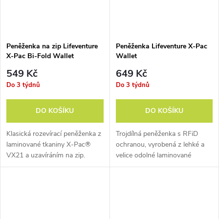
Peněženka na zip Lifeventure
Peněženka Lifeventure X-Pac
X-Pac Bi-Fold Wallet
Wallet
549 Kč
649 Kč
Do 3 týdnů
Do 3 týdnů
DO KOŠÍKU
DO KOŠÍKU
Klasická rozevírací peněženka z
Trojdílná peněženka s RFiD
laminované tkaniny X-Pac®
ochranou, vyrobená z lehké a
VX21 a uzavíráním na zip.
velice odolné laminované
tkaniny X-Pac® VX21.