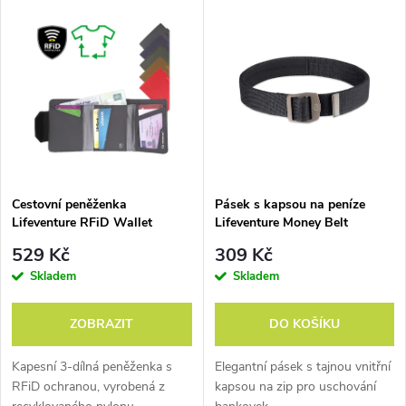
V
Nejdražší
z
ý
Abecedně
e
p
n
i
í
s
p
Cestovní peněženka
Pásek s kapsou na peníze
Lifeventure RFiD Wallet
Lifeventure Money Belt
p
Recycled
r
529 Kč
309 Kč
r
Skladem
Skladem
o
o
ZOBRAZIT
DO KOŠÍKU
d
d
Kapesní 3-dílná peněženka s
Elegantní pásek s tajnou vnitřní
u
RFiD ochranou, vyrobená z
kapsou na zip pro uschování