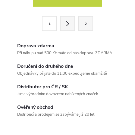
v
l
S
1
2
t
á
r
d
á
Doprava zdarma
a
n
Při nákupu nad 500 Kč máte od nás dopravu ZDARMA
k
c
Doručení do druhého dne
o
Objednávky přijaté do 11:00 expedujeme okamžitě
í
v
á
Distributor pro ČR / SK
p
Jsme výhradním dovozcem nabízených značek.
n
r
í
Ověřený obchod
v
Distribucí a prodejem se zabýváme již 20 let
k