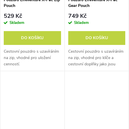
Pouch
Gear Pouch
529 Kč
749 Kč
Skladem
Skladem
DO KOŠÍKU
DO KOŠÍKU
Cestovní pouzdro s uzavíráním
Cestovní pouzdro s uzavíráním
na zip, vhodné pro uložení
na zip, vhodné pro klíče a
cenností.
cestovní doplňky jako jsou
powerbanky, nabíječky,..