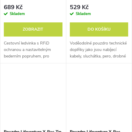
689 Kč
529 Kč
Skladem
Skladem
ZOBRAZIT
DO KOŠÍKU
Cestovní ledvinka s RFiD
Voděodolné pouzdro technické
ochranou a nastavitelným
doplňky jako jsou nabíjecí
bederním popruhem, pro
kabely, sluchátka, pero, drobné
bezpečné uchování Vašich
nářadí, doplňky k telefonu, atd.
karet, peněz, cenností a dalších
dokladů.
Pouzdro Lifeventure X-Pac Zip
Pouzdro Lifeventure X-Pac