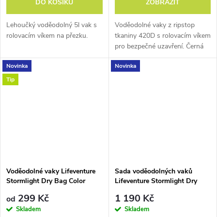
DO KOŠÍKU
ZOBRAZIT
Lehoučký voděodolný 5l vak s
Voděodolné vaky z ripstop
rolovacím víkem na přezku.
tkaniny 420D s rolovacím víkem
pro bezpečné uzavření. Černá
varianta.
Novinka
Novinka
Tip
Voděodolné vaky Lifeventure
Sada voděodolných vaků
Stormlight Dry Bag Color
Lifeventure Stormlight Dry
Bags Multipack
299 Kč
1 190 Kč
od
Skladem
Skladem