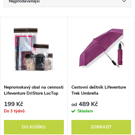
Ř
Nejprodávanější
a
Nejlevnější
V
Nejdražší
z
ý
Abecedně
e
p
n
i
í
s
p
Nepromokavý obal na cennosti
Cestovní deštník Lifeventure
Lifeventure DriStore LocTop
Trek Umbrella
p
Bags - Valuables
r
199 Kč
489 Kč
od
r
Do 3 týdnů
Skladem
o
o
DO KOŠÍKU
ZOBRAZIT