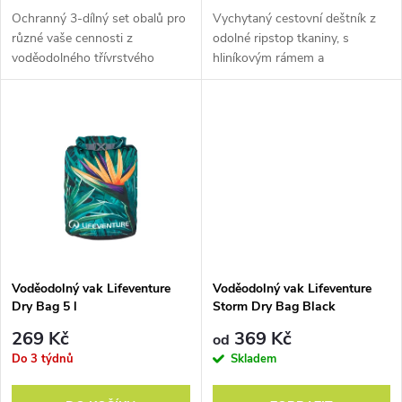
d
d
Ochranný 3-dílný set obalů pro
Vychytaný cestovní deštník z
u
různé vaše cennosti z
odolné ripstop tkaniny, s
voděodolného třívrstvého
hliníkovým rámem a
u
polymeru.
automatickým vysunováním.
k
k
t
t
ů
ů
Voděodolný vak Lifeventure
Voděodolný vak Lifeventure
Dry Bag 5 l
Storm Dry Bag Black
269 Kč
369 Kč
od
Do 3 týdnů
Skladem