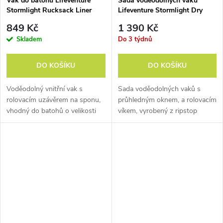
Vak do batohu Lifeventure
Sada voděodolných vaků
Stormlight Rucksack Liner
Lifeventure Stormlight Dry
65L
Bags TPU Window 3 pack
849 Kč
1 390 Kč
Skladem
Do 3 týdnů
DO KOŠÍKU
DO KOŠÍKU
Voděodolný vnitřní vak s
Sada voděodolných vaků s
rolovacím uzávěrem na sponu,
průhledným oknem, a rolovacím
vhodný do batohů o velikosti
víkem, vyrobený z ripstop
55 - 70 litrů.
tkaniny s hrubostí 70D.