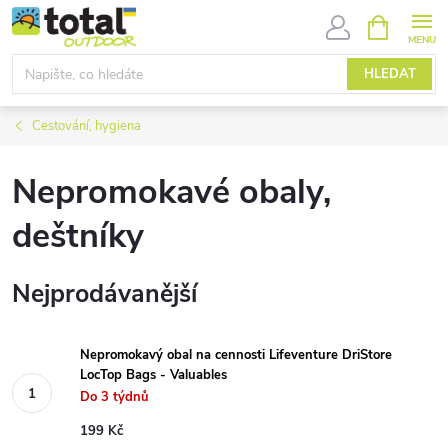
Přejít
NÁKUPNÍ
KOŠÍK
na
obsah
HLEDAT
Cestování, hygiena
Nepromokavé obaly,
deštníky
Nejprodávanější
Nepromokavý obal na cennosti Lifeventure DriStore
LocTop Bags - Valuables
Do 3 týdnů
199 Kč