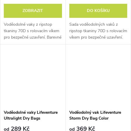
ZOBRAZIT
DO KOŠÍKU
Voděodolné vaky z ripstop
Sada voděodolných vaků z
tkaniny 70D s rolovacím víkem
ripstop tkaniny 70D s rolovacím
pro bezpečné uzavření. Barevné
víkem pro bezpečné uzavření.
rozlišení velikostí.
Barevné rozlišení velikostí.
Voděodolné vaky Lifeventure
Voděodolný vak Lifeventure
Ultralight Dry Bags
Storm Dry Bag Color
289 Kč
369 Kč
od
od