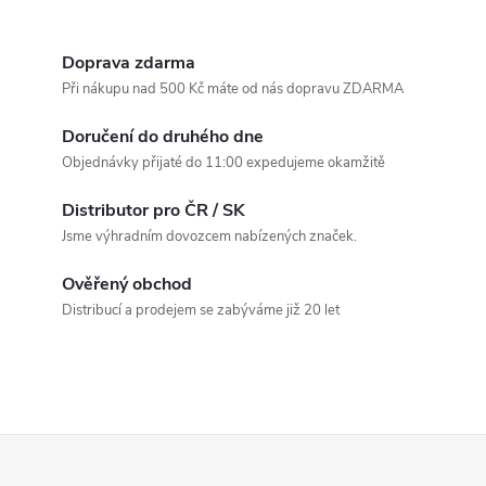
O
v
Doprava zdarma
Při nákupu nad 500 Kč máte od nás dopravu ZDARMA
l
Doručení do druhého dne
á
Objednávky přijaté do 11:00 expedujeme okamžitě
d
Distributor pro ČR / SK
a
Jsme výhradním dovozcem nabízených značek.
c
Ověřený obchod
Distribucí a prodejem se zabýváme již 20 let
í
p
r
Z
v