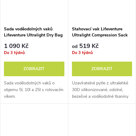
Sada voděodolných vaků
Stahovací vak Lifeventure
Lifeventure Ultralight Dry Bag
Ultralight Compression Sack
Multipack
1 090 Kč
519 Kč
od
Do 3 týdnů
Do 3 týdnů
ZOBRAZIT
ZOBRAZIT
Sada voděodolných vaků o
Uzavíratelné pytle z ultralehké
objemu 5l, 10l a 25l s rolovacím
30D silikonizované, odolné,
víkem.
bezešvé a voděodolné tkaniny
Cordura®.