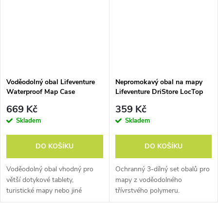
Voděodolný obal Lifeventure
Nepromokavý obal na mapy
Waterproof Map Case
Lifeventure DriStore LocTop
Bags - Maps
669 Kč
359 Kč
Skladem
Skladem
DO KOŠÍKU
DO KOŠÍKU
Voděodolný obal vhodný pro
Ochranný 3-dílný set obalů pro
větší dotykové tablety,
mapy z voděodolného
turistické mapy nebo jiné
třívrstvého polymeru.
dokumenty.