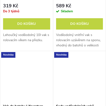
35L
319 Kč
589 Kč
Do 3 týdnů
Skladem
DO KOŠÍKU
DO KOŠÍKU
Lehoučký voděodolný 10l vak s
Voděodolný vnitřní vak s
rolovacím víkem na přezku.
rolovacím uzávěrem na sponu,
vhodný do batohů o velikosti
25 - 40 litrů.
Novinka
Novinka