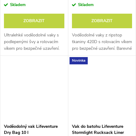
Skladem
Skladem
ZOBRAZIT
ZOBRAZIT
Ultralehké voděodolné vaky s
Voděodolné vaky z ripstop
podlepenými švy a rolovacím
tkaniny 420D s rolovacím víkem
víkem pro bezpečné uzavření.
pro bezpečné uzavření. Barevné
rozlišení velikostí.
Novinka
Voděodolný vak Lifeventure
Vak do batohu Lifeventure
Dry Bag 10 l
Stormlight Rucksack Liner