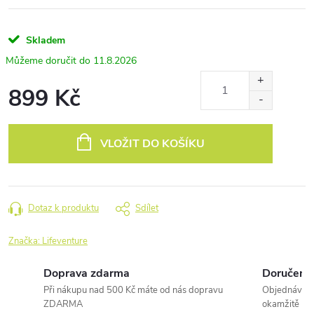
Skladem
11.8.2026
899 Kč
Měrná
cena:
VLOŽIT DO KOŠÍKU
Dotaz k produktu
Sdílet
Značka:
Lifeventure
Doprava zdarma
Doručení 
Při nákupu nad 500 Kč máte od nás dopravu
Objednávky 
ZDARMA
okamžitě