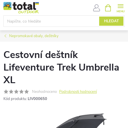
Přejít
NÁKUPNÍ
KOŠÍK
na
obsah
HLEDAT
Nepromokavé obaly, deštníky
Cestovní deštník
Lifeventure Trek Umbrella
XL
Neohodnoceno
Podrobnosti hodnocení
Kód produktu:
LIV000650