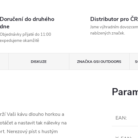
Doručení do druhého
Distributor pro ČR
dne
Jsme výhradním dovozce
nabízených značek.
Objednávky přijaté do 11:00
expedujeme okamžitě
DISKUZE
ZNAČKA
GSI OUTDOORS
S
Param
rží Vaši kávu dlouho horkou a
EAN
:
táčet a nastavit tak nálevky na
rt. Nerezový píst s hustým