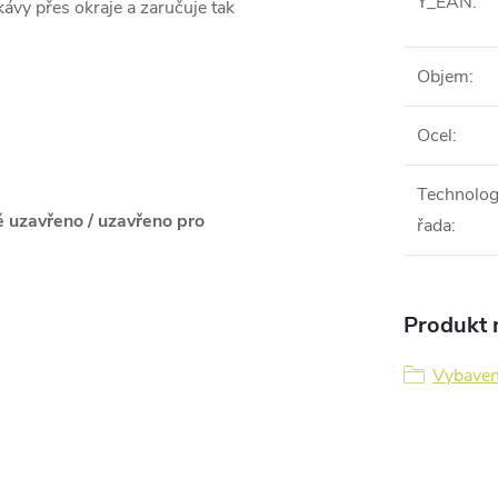
Y_EAN
:
ávy přes okraje a zaručuje tak
Objem
:
Ocel
:
Technolog
ě uzavřeno / uzavřeno pro
řada
:
Produkt n
Vybavení