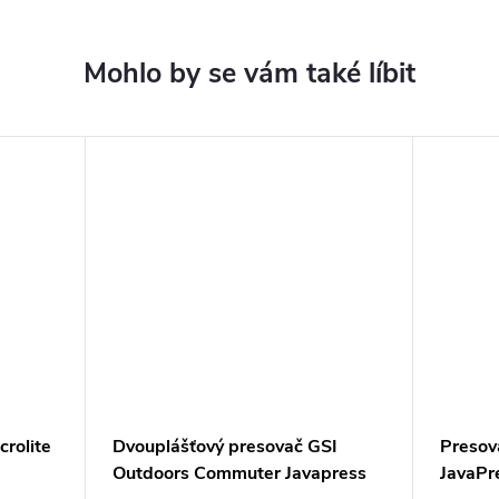
rolite
Dvouplášťový presovač GSI
Presov
Outdoors Commuter Javapress
JavaPr