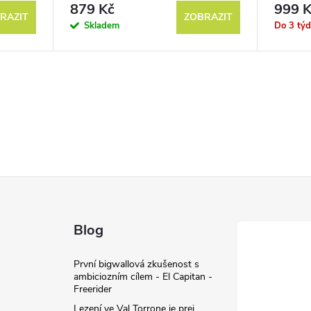
444 ml
879 Kč
999 K
RAZIT
ZOBRAZIT
Skladem
Do 3 tý
Blog
První bigwallová zkušenost s
ambiciozním cílem - El Capitan -
Freerider
Lezení ve Val Torrone je prej