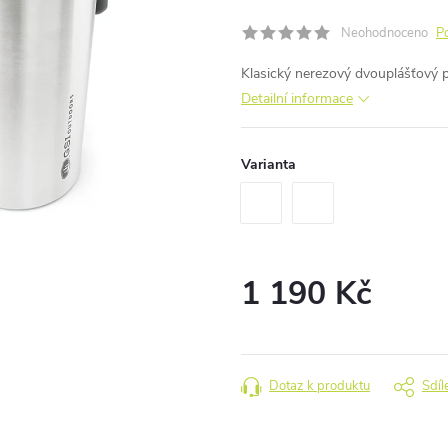
Neohodnoceno
P
Klasický nerezový dvouplášťový p
Detailní informace
Varianta
1 190 Kč
Měrná
cena:
Dotaz k produktu
Sdíl