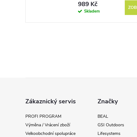
989 Kč
ZOB
Skladem
Z
á
Zákaznický servis
Značky
p
PROFI PROGRAM
BEAL
Výměna / Vrácení zboží
GSI Outdoors
a
Velkoobchodní spolupráce
Lifesystems