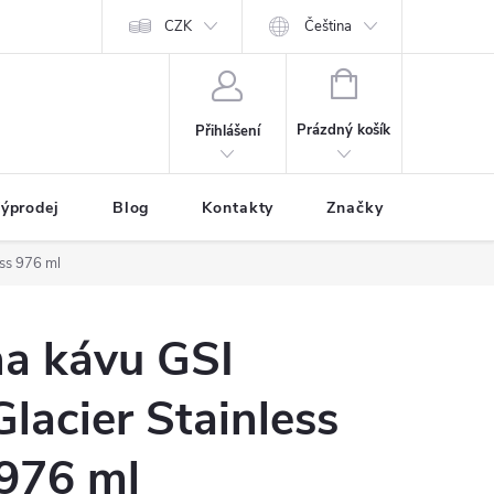
CZK
Čeština
NÁKUPNÍ
KOŠÍK
Prázdný košík
Přihlášení
ýprodej
Blog
Kontakty
Značky
ess 976 ml
na kávu GSI
lacier Stainless
 976 ml