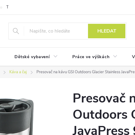
Technologie
HLEDAT
Dětské vybavení
Práce ve výškách
V
Káva a čaj
Presovač na kávu GSI Outdoors Glacier Stainless JavaPr
Presovač 
Outdoors G
JavaPress