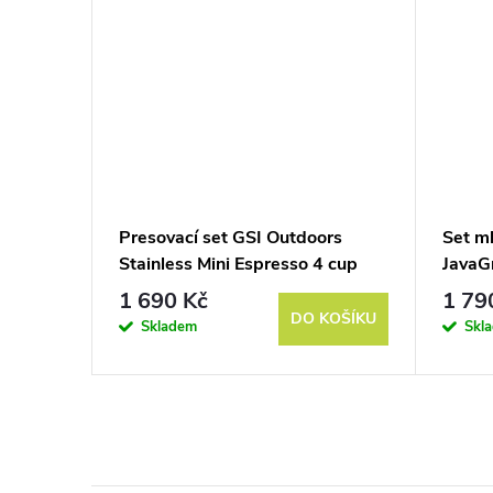
Presovací set GSI Outdoors
Set ml
Stainless Mini Espresso 4 cup
JavaG
1 690 Kč
1 79
KOŠÍKU
DO KOŠÍKU
Skladem
Skl