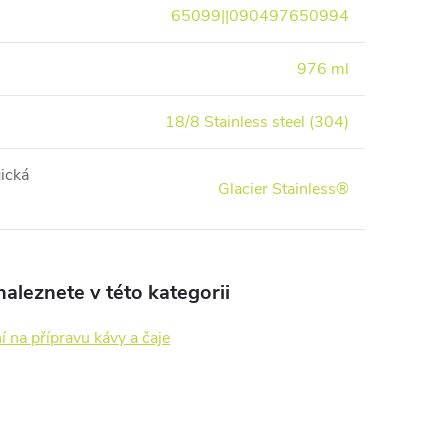
65099||090497650994
976 ml
18/8 Stainless steel (304)
ická
Glacier Stainless®
aleznete v této kategorii
 na přípravu kávy a čaje