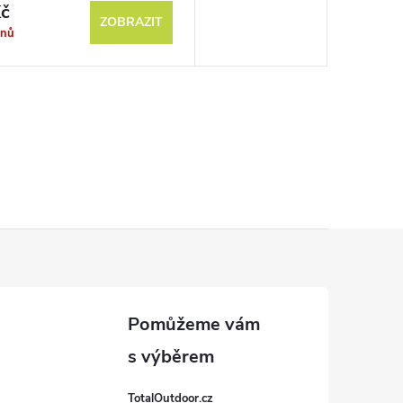
č
ZOBRAZIT
dnů
TotalOutdoor.cz