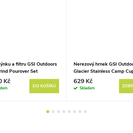
ýnku a filtru GSI Outdoors
Nerezový hrnek GSI Outdo
rind Pourover Set
Glacier Stainless Camp Cu
ml
0 Kč
629 Kč
DO KOŠÍKU
ZOBR
adem
Skladem