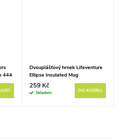
ors
Dvouplášťový hrnek Lifeventure
Termosk
p 444
Ellipse Insulated Mug
Stainles
259 Kč
1 090
AZIT
DO KOŠÍKU
Skladem
Sklad