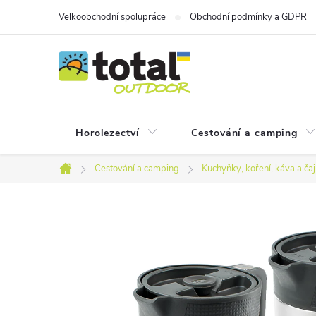
Přejít
Velkoobchodní spolupráce
Obchodní podmínky a GDPR
na
obsah
Horolezectví
Cestování a camping
Cestování a camping
Kuchyňky, koření, káva a čaj
Domů