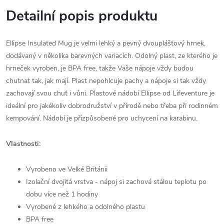
Detailní popis produktu
Ellipse Insulated Mug je velmi lehký a pevný dvouplášťový hrnek,
dodávaný v několika barevných variacích. Odolný plast, ze kterého je
hrneček vyroben, je BPA free, takže Vaše nápoje vždy budou
chutnat tak, jak mají. Plast nepohlcuje pachy a nápoje si tak vždy
zachovají svou chuť i vůni. Plastové nádobí Ellipse od Lifeventure je
ideální pro jakékoliv dobrodružství v přírodě nebo třeba při rodinném
kempování. Nádobí je přizpůsobené pro uchycení na karabinu.
Vlastnosti:
Vyrobeno ve Velké Británii
Izolační dvojitá vrstva - nápoj si zachová stálou teplotu po
dobu více než 1 hodiny
Vyrobené z lehkého a odolného plastu
BPA free