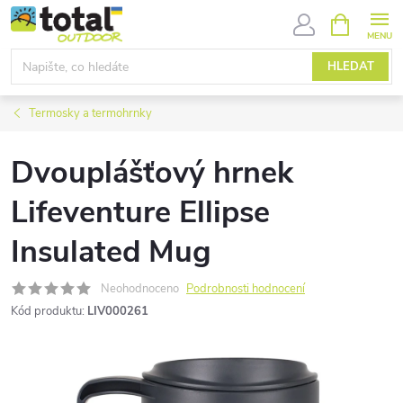
Přejít
NÁKUPNÍ
KOŠÍK
na
obsah
HLEDAT
Termosky a termohrnky
Dvouplášťový hrnek
Lifeventure Ellipse
Insulated Mug
Neohodnoceno
Podrobnosti hodnocení
Kód produktu:
LIV000261