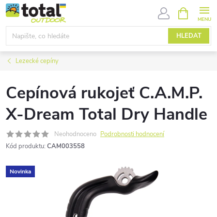
Přejít
NÁKUPNÍ
KOŠÍK
na
obsah
HLEDAT
Lezecké cepíny
Cepínová rukojeť C.A.M.P.
X-Dream Total Dry Handle
Neohodnoceno
Podrobnosti hodnocení
Kód produktu:
CAM003558
Novinka