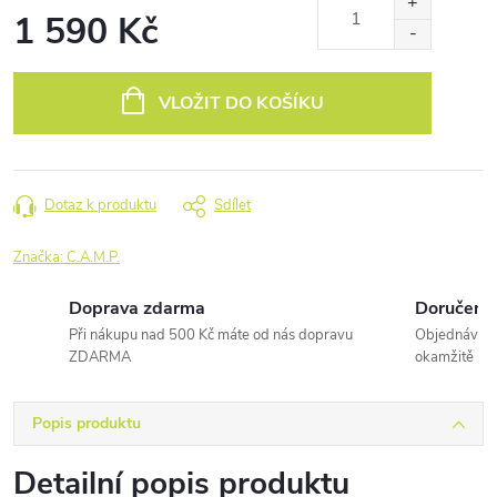
1 590 Kč
Měrná
cena:
VLOŽIT DO KOŠÍKU
Dotaz k produktu
Sdílet
Značka:
C.A.M.P.
Doprava zdarma
Doručení 
Při nákupu nad 500 Kč máte od nás dopravu
Objednávky 
ZDARMA
okamžitě
Popis produktu
Detailní popis produktu