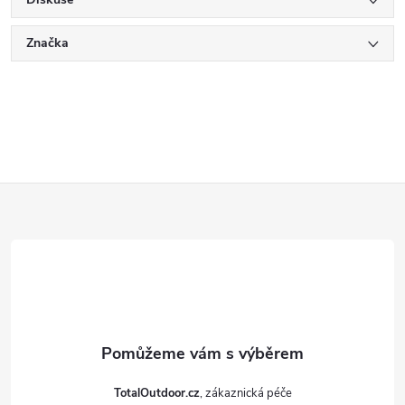
Značka
Z
á
p
a
t
TotalOutdoor.cz