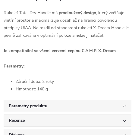
Rukojeť Total Dry Handle má
prodloužený design
, který zvětšuje
vnitřní prostor a maximalizuje dosah až na hranici povolenou
předpisy UIAA. Na rozdíl od standardní rukojeti X-Dream Handle je
pevně zafixována v optimální poloze a nelze ji natáčet.
Je kompatibilní se všemi verzemi cepínu C.A.M.P. X-Dream
.
Parametry:
Záruční doba: 2 roky
Hmotnost: 140 g
Parametry produktu
Recenze
Diskuse