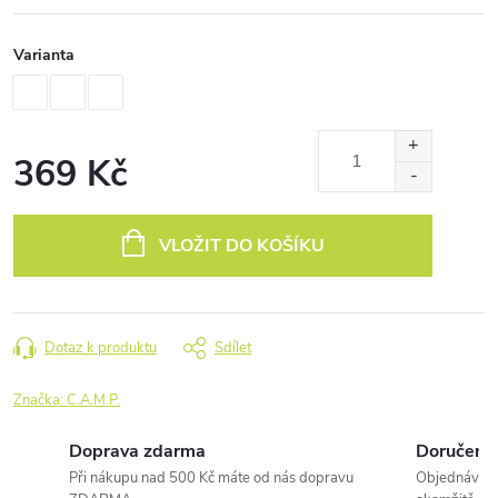
Varianta
369 Kč
Měrná
cena:
VLOŽIT DO KOŠÍKU
Dotaz k produktu
Sdílet
Značka:
C.A.M.P.
Doprava zdarma
Doručení 
Při nákupu nad 500 Kč máte od nás dopravu
Objednávky 