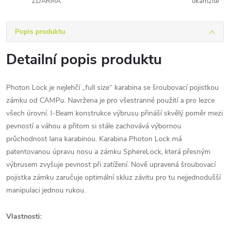
ZDARMA
okamžitě
Popis produktu
Detailní popis produktu
Photon Lock je nejlehčí „full size“ karabina se šroubovací pojistkou
zámku od CAMPu. Navržena je pro všestranné použití a pro lezce
všech úrovní. I-Beam konstrukce výbrusu přináší skvělý poměr mezi
pevností a váhou a přitom si stále zachovává výbornou
průchodnost lana karabinou. Karabina Photon Lock má
patentovanou úpravu nosu a zámku SphereLock, která přesným
výbrusem zvyšuje pevnost při zatížení. Nově upravená šroubovací
pojistka zámku zaručuje optimální skluz závitu pro tu nejjednodušší
manipulaci jednou rukou.
Vlastnosti: