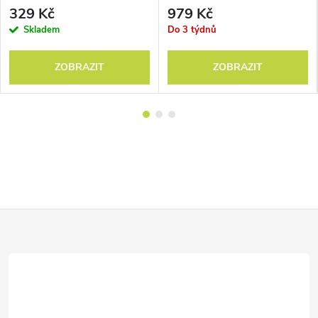
329 Kč
979 Kč
Skladem
Do 3 týdnů
ZOBRAZIT
ZOBRAZIT
Z
á
p