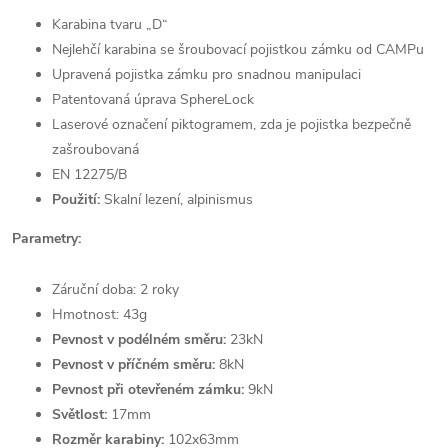
Karabina tvaru „D“
Nejlehčí karabina se šroubovací pojistkou zámku od CAMPu
Upravená pojistka zámku pro snadnou manipulaci
Patentovaná úprava SphereLock
Laserové označení piktogramem, zda je pojistka bezpečně
zašroubovaná
EN 12275/B
Použití:
Skalní lezení, alpinismus
Parametry:
Záruční doba: 2 roky
Hmotnost: 43g
Pevnost v podélném směru:
23kN
Pevnost v příčném směru:
8kN
Pevnost při otevřeném zámku:
9kN
Světlost:
17mm
Rozměr karabiny:
102x63mm