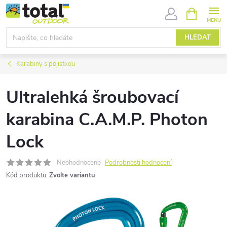
Přejít
NÁKUPNÍ
KOŠÍK
na
obsah
HLEDAT
Karabiny s pojistkou
Ultralehká šroubovací
karabina C.A.M.P. Photon
Lock
Neohodnoceno
Podrobnosti hodnocení
Kód produktu:
Zvolte variantu