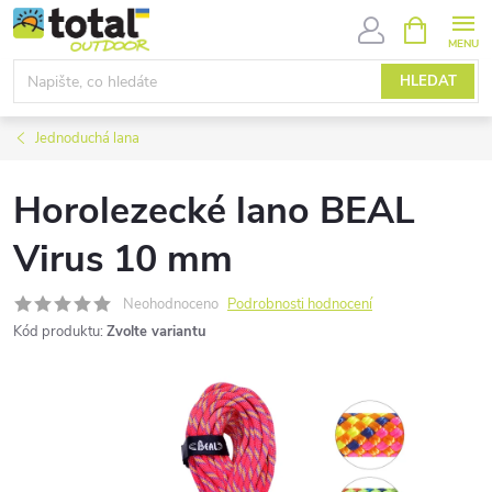
Přejít
NÁKUPNÍ
KOŠÍK
na
obsah
HLEDAT
Jednoduchá lana
Horolezecké lano BEAL
Virus 10 mm
Neohodnoceno
Podrobnosti hodnocení
Kód produktu:
Zvolte variantu