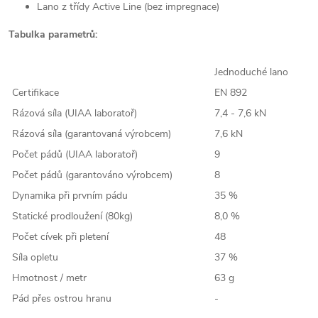
Lano z třídy Active Line (bez impregnace)
Tabulka parametrů:
Jednoduché lano
Certifikace
EN 892
Rázová síla (UIAA laboratoř)
7,4 - 7,6 kN
Rázová síla (garantovaná výrobcem)
7,6 kN
Počet pádů (UIAA laboratoř)
9
Počet pádů (garantováno výrobcem)
8
Dynamika při prvním pádu
35 %
Statické prodloužení (80kg)
8,0 %
Počet cívek při pletení
48
Síla opletu
37 %
Hmotnost / metr
63 g
Pád přes ostrou hranu
-