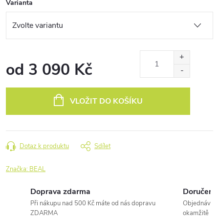
Varianta
od
3 090 Kč
Měrná
cena:
VLOŽIT DO KOŠÍKU
Dotaz k produktu
Sdílet
Značka:
BEAL
Doprava zdarma
Doručení 
Při nákupu nad 500 Kč máte od nás dopravu
Objednávky 
ZDARMA
okamžitě