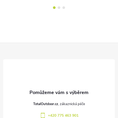
Z
á
p
a
t
TotalOutdoor.cz
í
+420 775 463 901