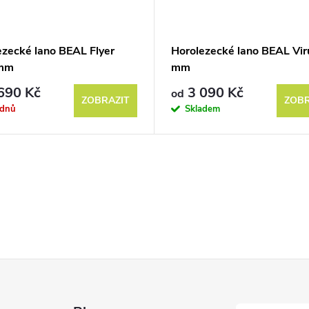
ezecké lano BEAL Flyer
Horolezecké lano BEAL Vir
 mm
mm
690 Kč
3 090 Kč
od
ZOBRAZIT
ZOBR
ýdnů
Skladem