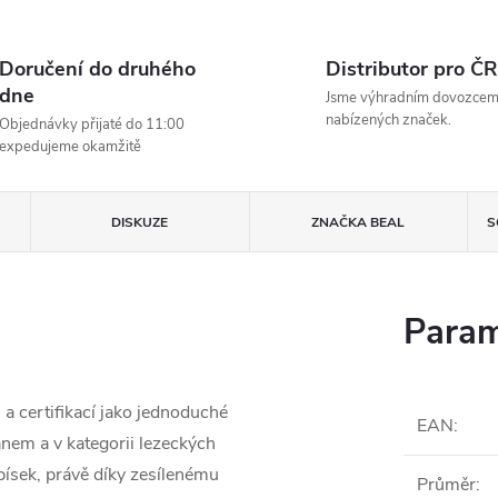
Doručení do druhého
Distributor pro ČR
dne
Jsme výhradním dovozce
nabízených značek.
Objednávky přijaté do 11:00
expedujeme okamžitě
DISKUZE
ZNAČKA
BEAL
S
Param
a certifikací jako jednoduché
EAN
:
anem a v kategorii lezeckých
 písek, právě díky zesílenému
Průměr
: