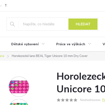
Technologie
HLEDAT
Dětské vybavení
Práce ve výškách
V
ana
Horolezecké lano BEAL Tiger Unicore 10 mm Dry Cover
Horolezec
Unicore 1
Neohodnoceno
P