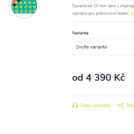
Dynamické 10 mm lano s impregna
zejména pro pískovcové lezení.
D
Varianta
od
4 390 Kč
Měrná
cena:
Dotaz k produktu
Sdíl