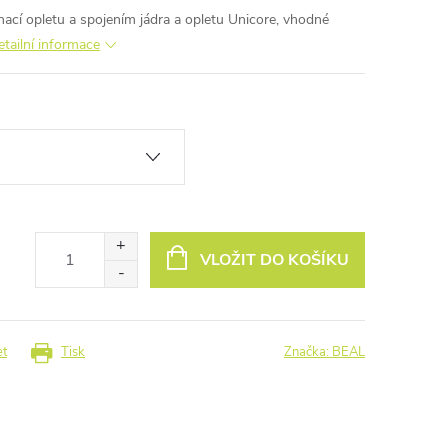
cí opletu a spojením jádra a opletu Unicore, vhodné
etailní informace
VLOŽIT DO KOŠÍKU
et
Tisk
Značka:
BEAL