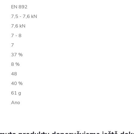
EN 892
7,5 - 7,6 kN
7,6 kN
7 - 8
7
37 %
8 %
48
40 %
61 g
Ano