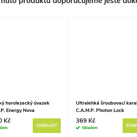
muto produktu doporučujeme ještě dok
ý horolezecký úvazek
Ultralehká šroubovací kara
.P. Energy Nova
C.A.M.P. Photon Lock
0 Kč
369 Kč
ZOBRAZIT
ZOBR
adem
Skladem