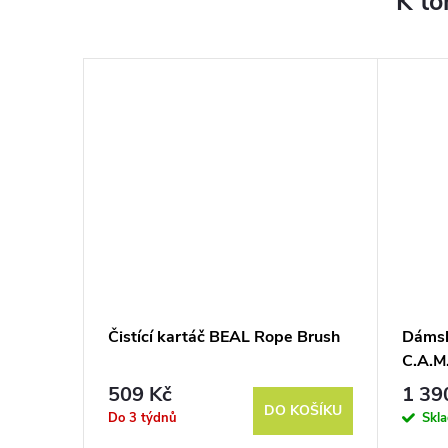
K to
AL Maxi
Čistící kartáč BEAL Rope Brush
Dámsk
C.A.M
509 Kč
1 39
BRAZIT
DO KOŠÍKU
Do 3 týdnů
Skl