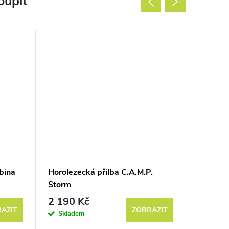
oupit
bina
Horolezecká přilba C.A.M.P.
Vak na l
Storm
2 190 Kč
1 790
AZIT
ZOBRAZIT
Skladem
Sklad