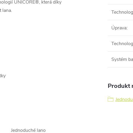
hnologií UNICORE®, která díky
t lana.
Technolog
Úprava
:
Technolog
Systém ba
tky
Produkt n
Jednodu
Jednoduché lano