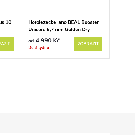
us 10
Horolezecké lano BEAL Booster
Unicore 9,7 mm Golden Dry
4 990 Kč
od
AZIT
ZOBRAZIT
Do 3 týdnů