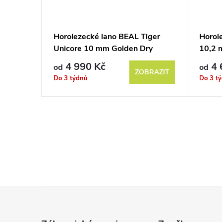
Horolezecké lano BEAL Tiger
Horol
Unicore 10 mm Golden Dry
10,2
4 990 Kč
4 
od
od
ZOBRAZIT
Do 3 týdnů
Do 3 t
Z