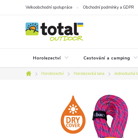
Přejít
Velkoobchodní spolupráce
Obchodní podmínky a GDPR
na
obsah
Horolezectví
Cestování a camping
Horolezectví
Horolezecká lana
Jednoduchá l
Domů