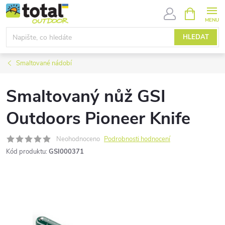
Přejít
NÁKUPNÍ
KOŠÍK
na
obsah
HLEDAT
Smaltované nádobí
Smaltovaný nůž GSI
Outdoors Pioneer Knife
Neohodnoceno
Podrobnosti hodnocení
Kód produktu:
GSI000371