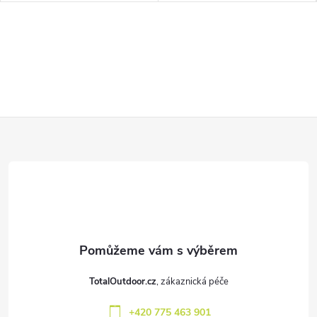
Z
á
p
a
t
TotalOutdoor.cz
í
+420 775 463 901