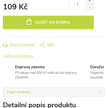
109 Kč
Měrná
cena:
VLOŽIT DO KOŠÍKU
Dotaz k produktu
Sdílet
Značka:
GSI Outdoors
Doprava zdarma
Doručení 
Při nákupu nad 500 Kč máte od nás dopravu
Objednávky 
ZDARMA
okamžitě
Popis produktu
Detailní popis produktu