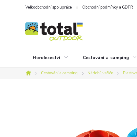
Přejít
Velkoobchodní spolupráce
Obchodní podmínky a GDPR
na
obsah
Horolezectví
Cestování a camping
Cestování a camping
Nádobí, vařiče
Plastov
Domů