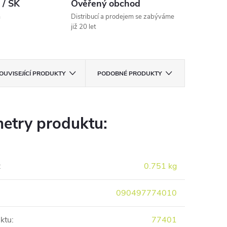
 / SK
Ověřený obchod
m
Distribucí a prodejem se zabýváme
již 20 let
OUVISEJÍCÍ PRODUKTY
PODOBNÉ PRODUKTY
etry produktu:
:
0.751 kg
090497774010
ktu
:
77401