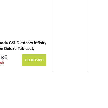
 sada GSI Outdoors Infinity
on Deluxe Tableset,
lor
 Kč
DO KOŠÍKU
dnů