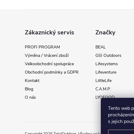
Z
á
Zákaznický servis
Značky
p
PROFI PROGRAM
BEAL
Výměna / Vrácení zboží
GSI Outdoors
a
Velkoobchodní spolupráce
Lifesystems
t
Obchodní podmínky a GDPR
Lifeventure
Kontakt
LittleLife
í
Blog
C.A.M.P.
O nás
LYOFOOD
Tento web p
procházením
s jejich pou