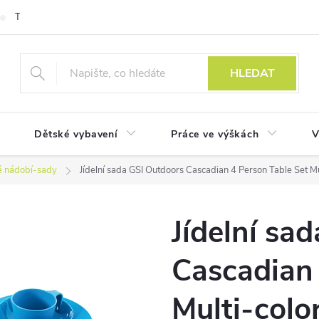
Technologie
HLEDAT
Dětské vybavení
Práce ve výškách
V
é nádobí-sady
Jídelní sada GSI Outdoors Cascadian 4 Person Table Set Mu
Jídelní sa
Cascadian 
Multi-colo