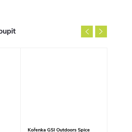
oupit
Kořenka GSI Outdoors Spice
Lyofili