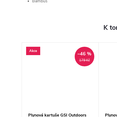
Bambus
K to
Akce
–46 %
179 Kč
jská
Plynová kartuše GSI Outdoors
Plyno