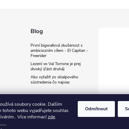
Blog
První bigwallová zkušenost s
ambiciozním cílem - El Capitan -
Freerider
Lezení ve Val Torrone je prej
divoký (část druhá)
Ako vyťažiť zo skialpového
sústredenia čo najviac
oužívá soubory cookie. Dalším
Odmítnout
S
 tohoto webu vyjadřujete souhlas
žíváním.. Více informací
zde
.