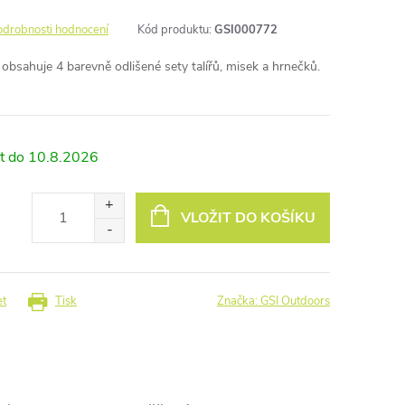
odrobnosti hodnocení
Kód produktu:
GSI000772
a obsahuje 4 barevně odlišené sety talířů, misek a hrnečků.
10.8.2026
VLOŽIT DO KOŠÍKU
et
Tisk
Značka:
GSI Outdoors