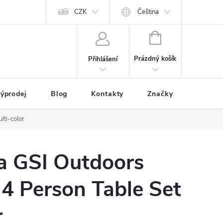
CZK
Čeština
NÁKUPNÍ
KOŠÍK
Prázdný košík
Přihlášení
ýprodej
Blog
Kontakty
Značky
lti-color
da GSI Outdoors
4 Person Table Set
r