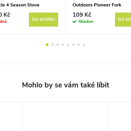
cle 4 Season Stove
Outdoors Pioneer Fork
0 Kč
109 Kč
DO KOŠÍKU
DO KO
ýdnů
Skladem