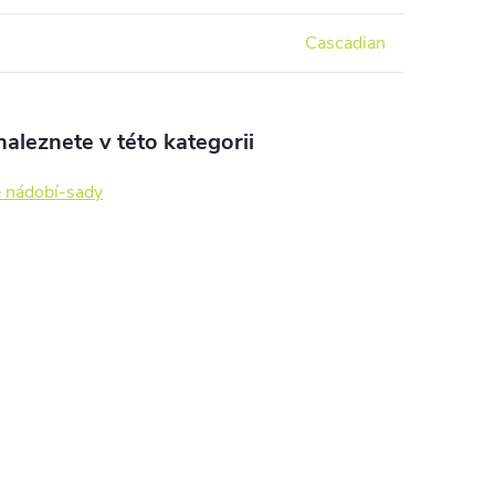
Cascadian
aleznete v této kategorii
é nádobí-sady