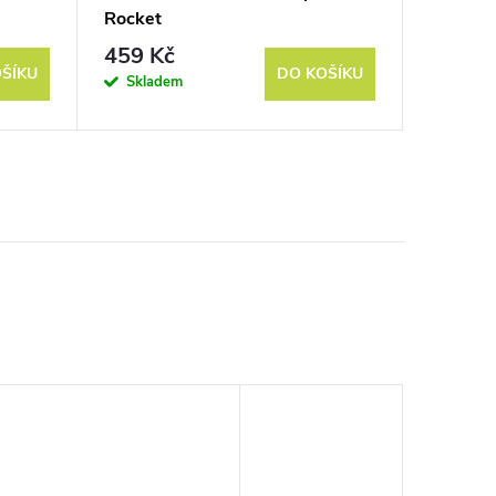
Rocket
Dušené 
459 Kč
269 K
ŠÍKU
DO KOŠÍKU
Skladem
Sklad