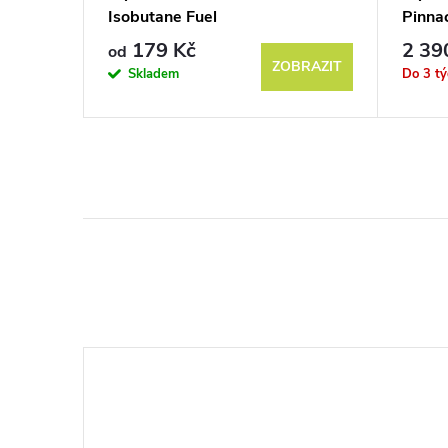
prikou
Isobutane Fuel
Pinna
179 Kč
2 39
od
KOŠÍKU
ZOBRAZIT
Skladem
Do 3 t