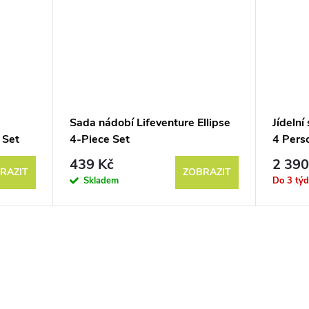
Sada nádobí Lifeventure Ellipse
Jídelní
 Set
4-Piece Set
4 Pers
Multico
439 Kč
2 390
RAZIT
ZOBRAZIT
Skladem
Do 3 tý