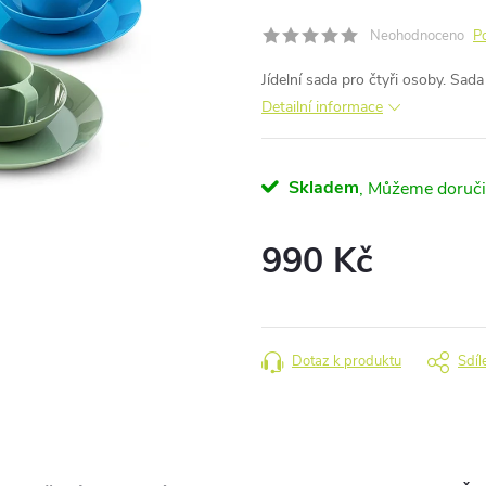
Neohodnoceno
P
Jídelní sada pro čtyři osoby. Sad
Detailní informace
Skladem
990 Kč
Měrná
cena:
Dotaz k produktu
Sdíl