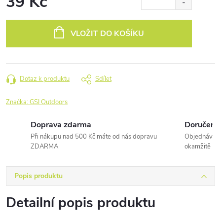
39 Kč
Měrná
cena:
VLOŽIT DO KOŠÍKU
Dotaz k produktu
Sdílet
Značka:
GSI Outdoors
Doprava zdarma
Doručení 
Při nákupu nad 500 Kč máte od nás dopravu
Objednávky 
ZDARMA
okamžitě
Popis produktu
Detailní popis produktu