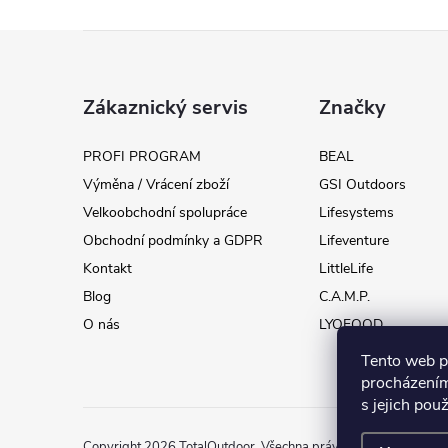
Z
á
Zákaznický servis
Značky
p
PROFI PROGRAM
BEAL
Výměna / Vrácení zboží
GSI Outdoors
a
Velkoobchodní spolupráce
Lifesystems
t
Obchodní podmínky a GDPR
Lifeventure
Kontakt
LittleLife
í
Blog
C.A.M.P.
O nás
LYOFOOD
Tento web p
procházením
s jejich pou
Copyright 2026
TotalOutdoor
. Všechna práva vyhrazena.
Uprav