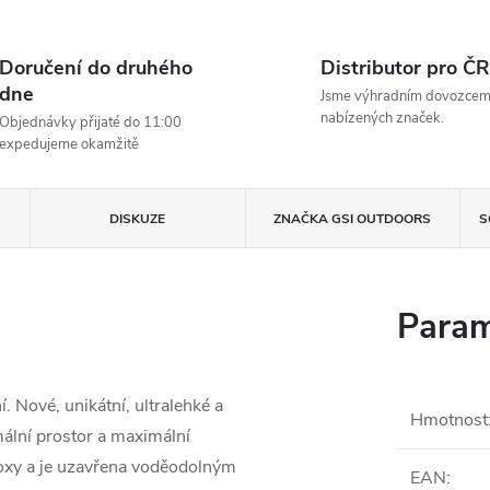
Doručení do druhého
Distributor pro ČR
dne
Jsme výhradním dovozce
nabízených značek.
Objednávky přijaté do 11:00
expedujeme okamžitě
DISKUZE
ZNAČKA
GSI OUTDOORS
S
Param
. Nové, unikátní, ultralehké a
Hmotnost
ální prostor a maximální
boxy a je uzavřena voděodolným
EAN
: