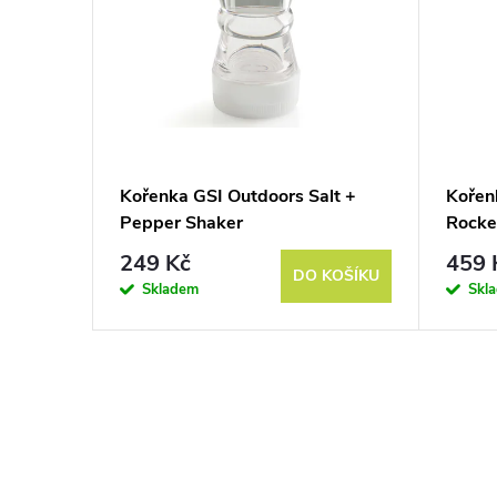
Kořenka GSI Outdoors Salt +
Kořen
Pepper Shaker
Rocke
249 Kč
459 
DO KOŠÍKU
Skladem
Skl