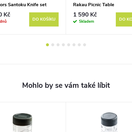
ors Santoku Knife set
Rakau Picnic Table
0 Kč
1 590 Kč
DO KOŠÍKU
DO KO
ýdnů
Skladem