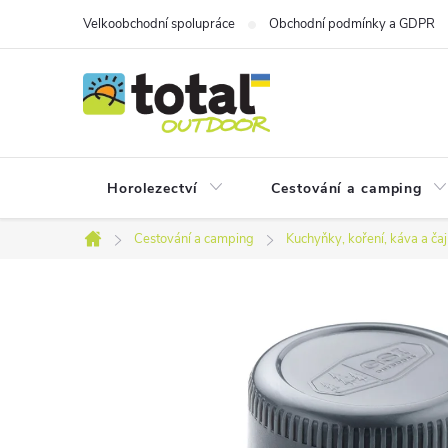
Přejít
Velkoobchodní spolupráce
Obchodní podmínky a GDPR
na
obsah
Horolezectví
Cestování a camping
Cestování a camping
Kuchyňky, koření, káva a čaj
Domů