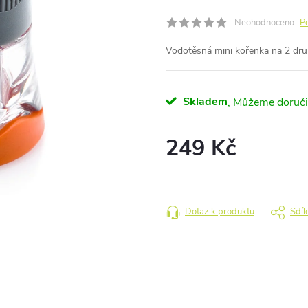
Neohodnoceno
P
Vodotěsná mini kořenka na 2 dru
Skladem
249 Kč
Měrná
cena:
Dotaz k produktu
Sdíl