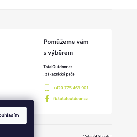
TotalOutdoor.cz
+420 775 463 901
fb.totaloutdoor.cz
ouhlasím
Vytvořil Shoptet