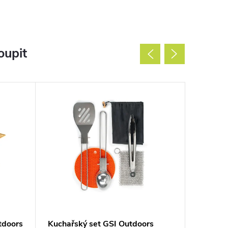
oupit
tdoors
Kuchařský set GSI Outdoors
Litinový