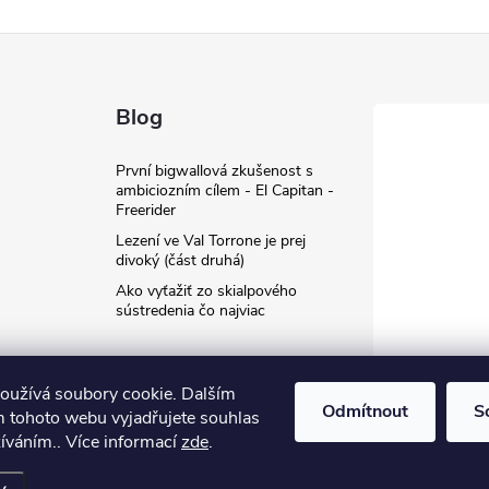
Blog
První bigwallová zkušenost s
ambiciozním cílem - El Capitan -
Freerider
Lezení ve Val Torrone je prej
divoký (část druhá)
Ako vyťažiť zo skialpového
sústredenia čo najviac
oužívá soubory cookie. Dalším
Odmítnout
S
 tohoto webu vyjadřujete souhlas
žíváním.. Více informací
zde
.
it nastavení cookies