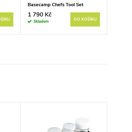
Basecamp Chefs Tool Set
Guideca
1 790 Kč
990
od
ŠÍKU
DO KOŠÍKU
Skladem
Sklad