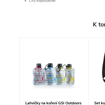
Čirý kopolyester
K to
oors
Lahvičky na koření GSI Outdoors
Set k