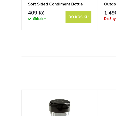
Soft Sided Condiment Bottle
Outdo
409 Kč
1 49
KOŠÍKU
DO KOŠÍKU
Skladem
Do 3 t