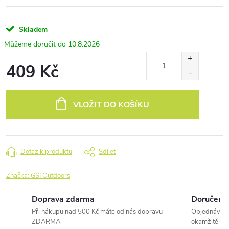
Skladem
10.8.2026
409 Kč
Měrná
cena:
VLOŽIT DO KOŠÍKU
Dotaz k produktu
Sdílet
Značka:
GSI Outdoors
Doprava zdarma
Doručení 
Při nákupu nad 500 Kč máte od nás dopravu
Objednávky 
ZDARMA
okamžitě