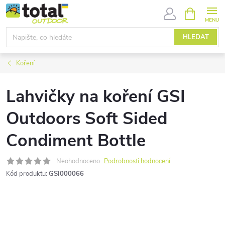
Přejít
NÁKUPNÍ
KOŠÍK
na
obsah
HLEDAT
Koření
Lahvičky na koření GSI
Outdoors Soft Sided
Condiment Bottle
Neohodnoceno
Podrobnosti hodnocení
Kód produktu:
GSI000066