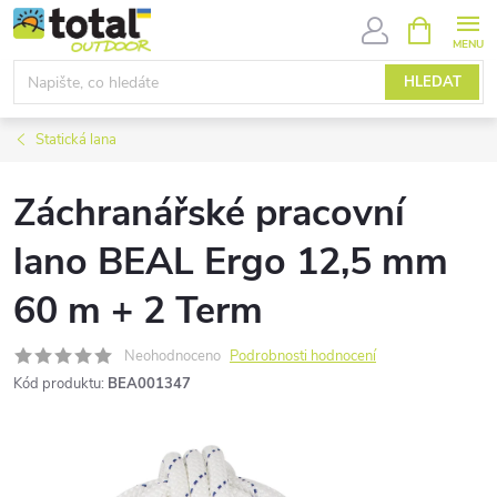
Přejít
NÁKUPNÍ
KOŠÍK
na
obsah
HLEDAT
Statická lana
Záchranářské pracovní
lano BEAL Ergo 12,5 mm
60 m + 2 Term
Neohodnoceno
Podrobnosti hodnocení
Kód produktu:
BEA001347