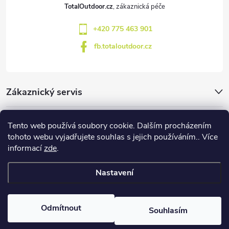
t
TotalOutdoor.cz
í
+420 775 463 901
fb.totaloutdoor.cz
Zákaznický servis
Značky
Tento web používá soubory cookie. Dalším procházením
tohoto webu vyjadřujete souhlas s jejich používáním.. Více
informací
zde
.
Blog
Nastavení
Copyright 2026
TotalOutdoor
. Všechna práva vyhrazena.
Upravit
nastavení cookies
Odmítnout
Souhlasím
Vytvořil Shoptet