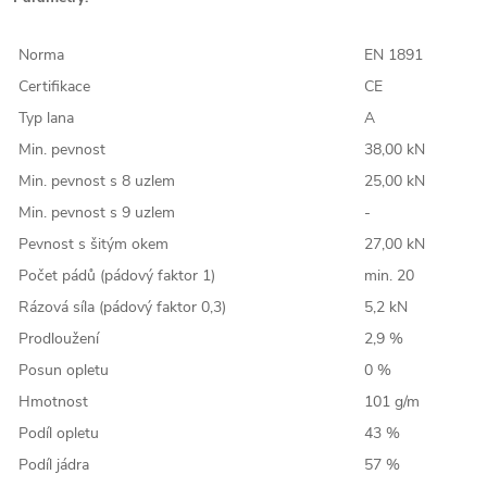
Norma
EN 1891
Certifikace
CE
Typ lana
A
Min. pevnost
38,00 kN
Min. pevnost s 8 uzlem
25,00 kN
Min. pevnost s 9 uzlem
-
Pevnost s šitým okem
27,00 kN
Počet pádů (pádový faktor 1)
min. 20
Rázová síla (pádový faktor 0,3)
5,2 kN
Prodloužení
2,9 %
Posun opletu
0 %
Hmotnost
101 g/m
Podíl opletu
43 %
Podíl jádra
57 %