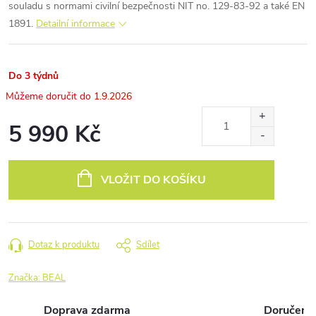
souladu s normami civilní bezpečnosti NIT no. 129-83-92 a také EN
1891.
Detailní informace
Do 3 týdnů
1.9.2026
5 990 Kč
Měrná
cena:
VLOŽIT DO KOŠÍKU
Dotaz k produktu
Sdílet
Značka:
BEAL
Doprava zdarma
Doručení 