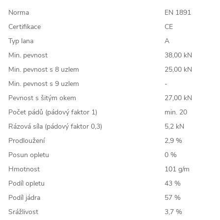
Norma
EN 1891
Certifikace
CE
Typ lana
A
Min. pevnost
38,00 kN
Min. pevnost s 8 uzlem
25,00 kN
Min. pevnost s 9 uzlem
-
Pevnost s šitým okem
27,00 kN
Počet pádů (pádový faktor 1)
min. 20
Rázová síla (pádový faktor 0,3)
5,2 kN
Prodloužení
2,9 %
Posun opletu
0 %
Hmotnost
101 g/m
Podíl opletu
43 %
Podíl jádra
57 %
Srážlivost
3,7 %