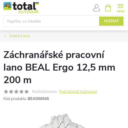
Přejít
NÁKUPNÍ
KOŠÍK
na
obsah
HLEDAT
Statická lana
Záchranářské pracovní
lano BEAL Ergo 12,5 mm
200 m
Neohodnoceno
Podrobnosti hodnocení
Kód produktu:
BEA000045