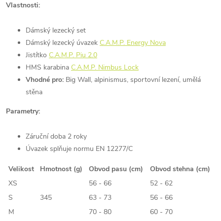
Vlastnosti:
Dámský lezecký set
Dámský lezecký úvazek
C.A.M.P. Energy Nova
Jistítko
C.A.M.P. Piu 2.0
HMS karabina
C.A.M.P. Nimbus Lock
Vhodné pro:
Big Wall, alpinismus, sportovní lezení, umělá
stěna
Parametry:
Záruční doba 2 roky
Úvazek splňuje normu EN 12277/C
Velikost
Hmotnost (g)
Obvod pasu (cm)
Obvod stehna (cm)
XS
56 - 66
52 - 62
S
345
63 - 73
56 - 66
M
70 - 80
60 - 70