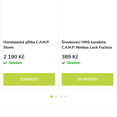
Horolezecká přilba C.A.M.P.
Šroubovací HMS karabina
Storm
C.A.M.P. Nimbus Lock Fuchsia
2 190 Kč
389 Kč
Skladem
Skladem
ZOBRAZIT
DO KOŠÍKU