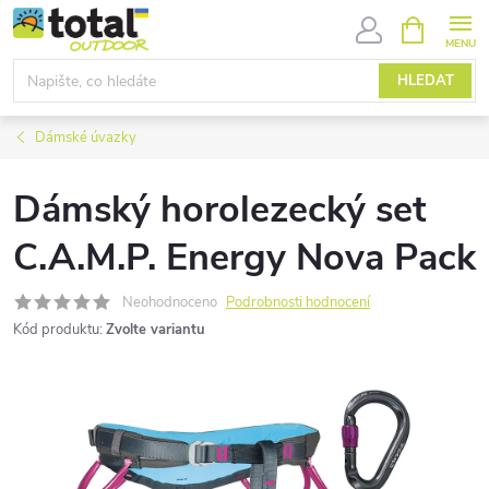
Přejít
NÁKUPNÍ
KOŠÍK
na
obsah
HLEDAT
Dámské úvazky
Dámský horolezecký set
C.A.M.P. Energy Nova Pack
Neohodnoceno
Podrobnosti hodnocení
Kód produktu:
Zvolte variantu