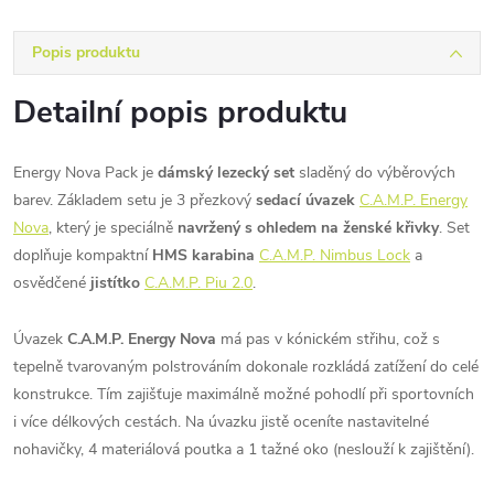
Popis produktu
Detailní popis produktu
Energy Nova Pack je
dámský lezecký set
sladěný do výběrových
barev. Základem setu je 3 přezkový
sedací úvazek
C.A.M.P. Energy
Nova
, který je speciálně
navržený s ohledem na ženské křivky
. Set
doplňuje kompaktní
HMS karabina
C.A.M.P. Nimbus Lock
a
osvědčené
jistítko
C.A.M.P. Piu 2.0
.
Úvazek
C.A.M.P. Energy Nova
má pas v kónickém střihu, což s
tepelně tvarovaným polstrováním dokonale rozkládá zatížení do celé
konstrukce. Tím zajišťuje maximálně možné pohodlí při sportovních
i více délkových cestách. Na úvazku jistě oceníte nastavitelné
nohavičky, 4 materiálová poutka a 1 tažné oko (neslouží k zajištění).