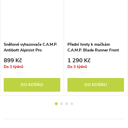
Sněhové vyhazovače C.A.M.P.
Přední hroty k mačkám
Antibott Alpinist Pro
C.A.M.P. Blade Runner Front
Point
899 Kč
1 290 Kč
Do 3 týdnů
Do 3 týdnů
DO KOŠÍKU
DO KOŠÍKU