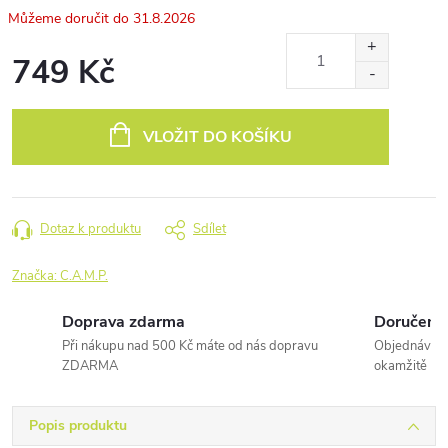
31.8.2026
749 Kč
Měrná
cena:
VLOŽIT DO KOŠÍKU
Dotaz k produktu
Sdílet
Značka:
C.A.M.P.
Doprava zdarma
Doručení 
Při nákupu nad 500 Kč máte od nás dopravu
Objednávky 
ZDARMA
okamžitě
Popis produktu