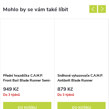
Přední hrazdička C.A.M.P.
Sněhové vyhazovače C.A.M.P.
Front Bail Blade Runner Semi-
Antibott Blade Runner
automatic
949 Kč
879 Kč
Do 3 týdnů
Do 3 týdnů
DO KOŠÍKU
DO KOŠÍKU