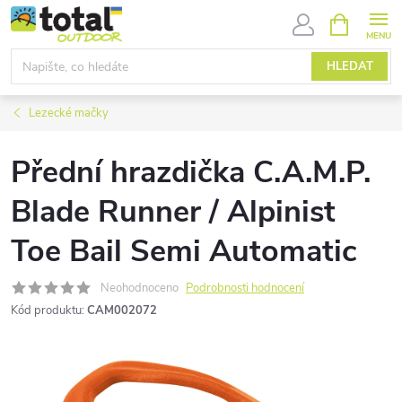
Přejít
NÁKUPNÍ
KOŠÍK
na
obsah
HLEDAT
Lezecké mačky
Přední hrazdička C.A.M.P.
Blade Runner / Alpinist
Toe Bail Semi Automatic
Neohodnoceno
Podrobnosti hodnocení
Kód produktu:
CAM002072