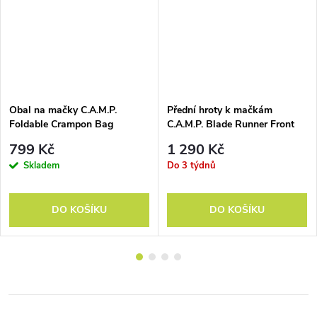
Obal na mačky C.A.M.P.
Přední hroty k mačkám
Foldable Crampon Bag
C.A.M.P. Blade Runner Front
Point
799 Kč
1 290 Kč
Skladem
Do 3 týdnů
DO KOŠÍKU
DO KOŠÍKU