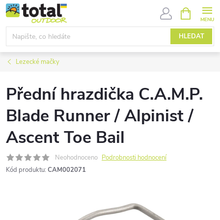
Přejít
NÁKUPNÍ
KOŠÍK
na
obsah
HLEDAT
Lezecké mačky
Přední hrazdička C.A.M.P.
Blade Runner / Alpinist /
Ascent Toe Bail
Neohodnoceno
Podrobnosti hodnocení
Kód produktu:
CAM002071