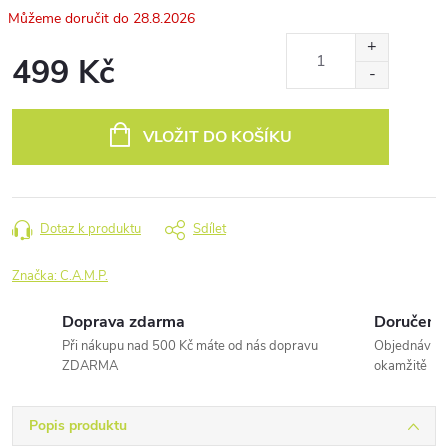
28.8.2026
499 Kč
Měrná
cena:
VLOŽIT DO KOŠÍKU
Dotaz k produktu
Sdílet
Značka:
C.A.M.P.
Doprava zdarma
Doručení 
Při nákupu nad 500 Kč máte od nás dopravu
Objednávky 
ZDARMA
okamžitě
Popis produktu