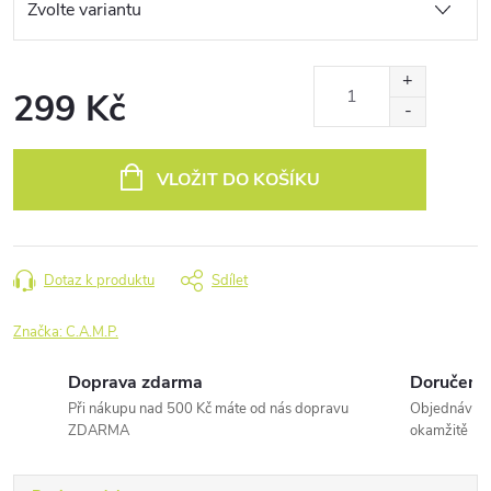
299 Kč
Měrná
cena:
VLOŽIT DO KOŠÍKU
Dotaz k produktu
Sdílet
Značka:
C.A.M.P.
Doprava zdarma
Doručení 
Při nákupu nad 500 Kč máte od nás dopravu
Objednávky 
ZDARMA
okamžitě