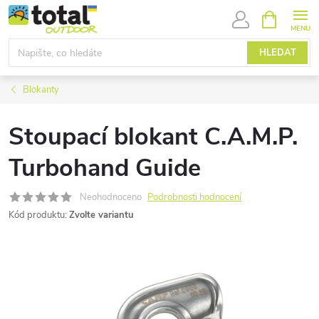
Přejít
NÁKUPNÍ
KOŠÍK
na
obsah
HLEDAT
Blokanty
Stoupací blokant C.A.M.P.
Turbohand Guide
Neohodnoceno
Podrobnosti hodnocení
Kód produktu:
Zvolte variantu