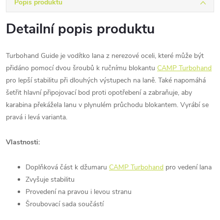
Popis produktu
Detailní popis produktu
Turbohand Guide je vodítko lana z nerezové oceli, které může být
přidáno pomocí dvou šroubů k ručnímu blokantu
CAMP Turbohand
pro lepší stabilitu při dlouhých výstupech na laně. Také napomáhá
šetřit hlavní připojovací bod proti opotřebení a zabraňuje, aby
karabina překážela lanu v plynulém průchodu blokantem. Vyrábí se
pravá i levá varianta.
Vlastnosti:
Doplňková část k džumaru
CAMP Turbohand
pro vedení lana
Zvyšuje stabilitu
Provedení na pravou i levou stranu
Šroubovací sada součástí