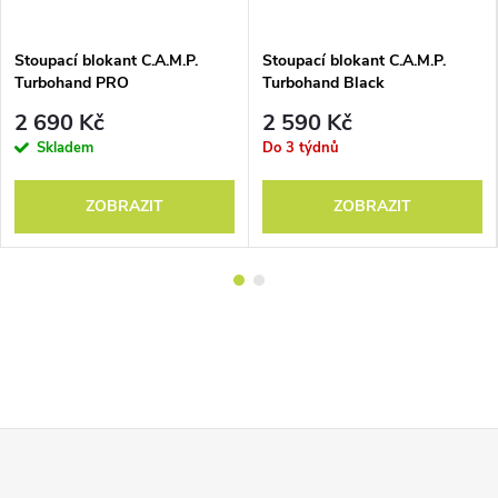
Stoupací blokant C.A.M.P.
Stoupací blokant C.A.M.P.
Turbohand PRO
Turbohand Black
2 690 Kč
2 590 Kč
Skladem
Do 3 týdnů
ZOBRAZIT
ZOBRAZIT
Z