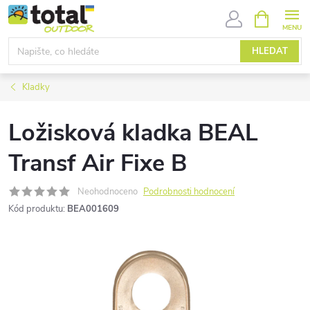
Přejít
NÁKUPNÍ
KOŠÍK
na
obsah
HLEDAT
Kladky
Ložisková kladka BEAL
Transf Air Fixe B
Neohodnoceno
Podrobnosti hodnocení
Kód produktu:
BEA001609