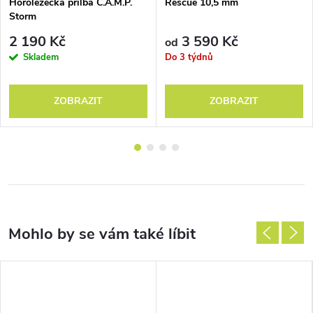
Horolezecká přilba C.A.M.P.
Rescue 10,5 mm
Storm
2 190 Kč
3 590 Kč
od
Skladem
Do 3 týdnů
ZOBRAZIT
ZOBRAZIT