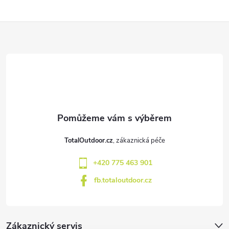
Z
á
p
a
t
TotalOutdoor.cz
í
+420 775 463 901
fb.totaloutdoor.cz
Zákaznický servis