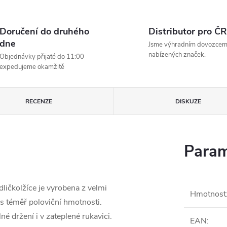
Doručení do druhého
Distributor pro ČR
dne
Jsme výhradním dovozce
nabízených značek.
Objednávky přijaté do 11:00
expedujeme okamžitě
RECENZE
DISKUZE
Param
ličkolžíce je vyrobena z velmi
Hmotnost
 s téměř poloviční hmotnosti.
 držení i v zateplené rukavici.
EAN
: