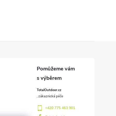
TotalOutdoor.cz
+420 775 463 901