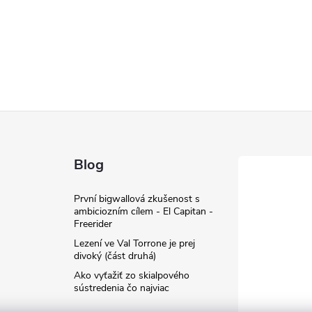
Blog
První bigwallová zkušenost s
ambiciozním cílem - El Capitan -
Freerider
Lezení ve Val Torrone je prej
divoký (část druhá)
Ako vyťažiť zo skialpového
sústredenia čo najviac