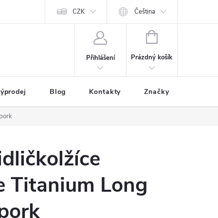
CZK
Čeština
NÁKUPNÍ
KOŠÍK
Prázdný košík
Přihlášení
ýprodej
Blog
Kontakty
Značky
Spork
dličkolžíce
e Titanium Long
pork