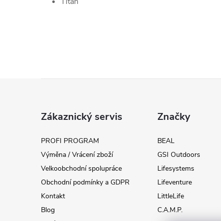
Titan
Z
á
Zákaznický servis
Značky
p
PROFI PROGRAM
BEAL
Výměna / Vrácení zboží
GSI Outdoors
a
Velkoobchodní spolupráce
Lifesystems
t
Obchodní podmínky a GDPR
Lifeventure
Kontakt
LittleLife
í
Blog
C.A.M.P.