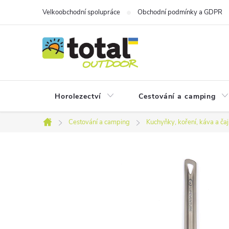
Přejít
Velkoobchodní spolupráce
Obchodní podmínky a GDPR
na
obsah
Horolezectví
Cestování a camping
Cestování a camping
Kuchyňky, koření, káva a čaj
Domů