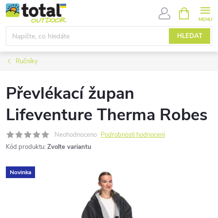
Přejít
NÁKUPNÍ
KOŠÍK
na
obsah
HLEDAT
Ručníky
Převlékací župan
Lifeventure Therma Robes
Neohodnoceno
Podrobnosti hodnocení
Kód produktu:
Zvolte variantu
Novinka