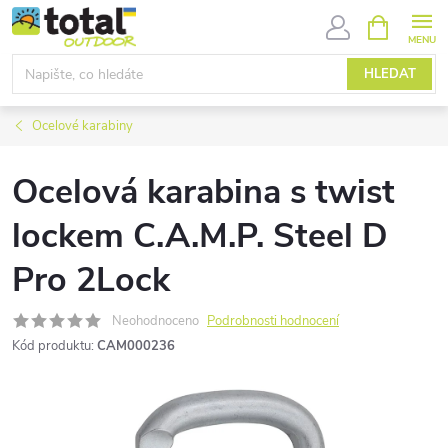
Přejít
NÁKUPNÍ
KOŠÍK
na
obsah
HLEDAT
Ocelové karabiny
Ocelová karabina s twist
lockem C.A.M.P. Steel D
Pro 2Lock
Neohodnoceno
Podrobnosti hodnocení
Kód produktu:
CAM000236