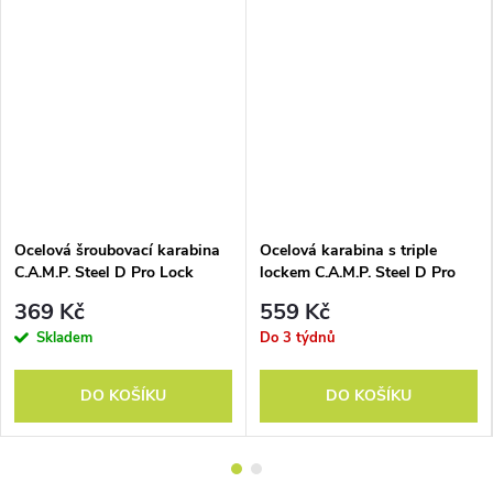
Ocelová šroubovací karabina
Ocelová karabina s triple
C.A.M.P. Steel D Pro Lock
lockem C.A.M.P. Steel D Pro
3Lock
369 Kč
559 Kč
Skladem
Do 3 týdnů
DO KOŠÍKU
DO KOŠÍKU