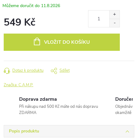
11.8.2026
549 Kč
Měrná
cena:
VLOŽIT DO KOŠÍKU
Dotaz k produktu
Sdílet
Značka:
C.A.M.P.
Doprava zdarma
Doručení 
Při nákupu nad 500 Kč máte od nás dopravu
Objednávky 
ZDARMA
okamžitě
Popis produktu