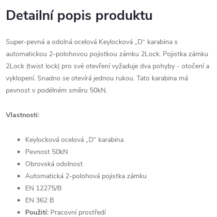
Detailní popis produktu
Super-pevná a odolná ocelová Keylocková „D“ karabina s
automatickou 2-polohovou pojistkou zámku 2Lock. Pojistka zámku
2Lock (twist lock) pro své otevření vyžaduje dva pohyby - otočení a
vyklopení. Snadno se otevírá jednou rukou. Tato karabina má
pevnost v podélném směru 50kN.
Vlastnosti:
Keylocková ocelová „D“ karabina
Pevnost 50kN
Obrovská odolnost
Automatická 2-polohová pojistka zámku
EN 12275/B
EN 362 B
Použití:
Pracovní prostředí