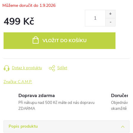
1.9.2026
499 Kč
Měrná
cena:
VLOŽIT DO KOŠÍKU
Dotaz k produktu
Sdílet
Značka:
C.A.M.P.
Doprava zdarma
Doručení 
Při nákupu nad 500 Kč máte od nás dopravu
Objednávky 
ZDARMA
okamžitě
Popis produktu