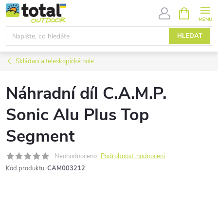
Přejít
NÁKUPNÍ
KOŠÍK
na
obsah
HLEDAT
Skládací a teleskopické hole
Náhradní díl C.A.M.P.
Sonic Alu Plus Top
Segment
Neohodnoceno
Podrobnosti hodnocení
Kód produktu:
CAM003212