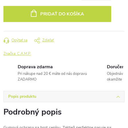
Jednotková
cena:
PRIDAŤ DO KOŠÍKA
Opýtať sa
Zdieľať
Značka:
C.A.M.P.
Doprava zdarma
Doručenie
Pri nákupe nad 20 € máte od nás dopravu
Objednávky 
ZADARMO
okamžite
Popis produktu
Podrobný popis
Gumová ochrana na hrot cepínu. Taktiež perfektne pasuje na