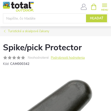
Prejsť
NÁKUPN
KOŠÍK
na
obsah
HĽADAŤ
Turistické a skialpové čakany
Spike/pick Protector
Neohodnotené
Podrobnosti hodnotenia
Kód:
CAM000342