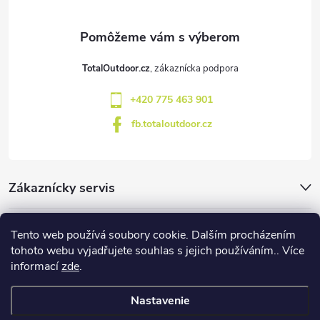
ä
t
TotalOutdoor.cz
i
+420 775 463 901
e
fb.totaloutdoor.cz
Zákaznícky servis
Značky
Tento web používá soubory cookie. Dalším procházením
tohoto webu vyjadřujete souhlas s jejich používáním.. Více
informací
zde
.
Blog
Nastavenie
Copyright 2026
TotalOutdoor
. Všetky práva vyhradené.
Upraviť