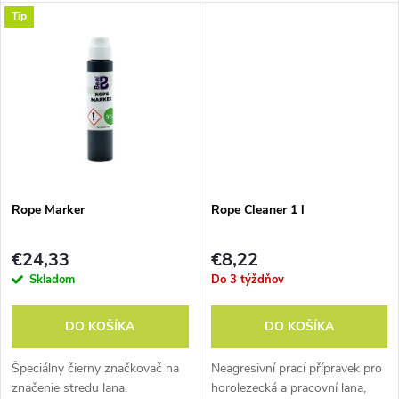
u
Tip
u
k
k
t
t
o
o
v
v
Rope Marker
Rope Cleaner 1 l
€24,33
€8,22
Skladom
Do 3 týždňov
DO KOŠÍKA
DO KOŠÍKA
Špeciálny čierny značkovač na
Neagresivní prací přípravek pro
značenie stredu lana.
horolezecká a pracovní lana,