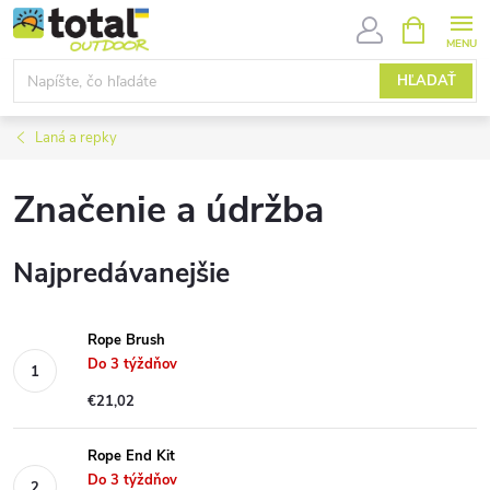
Prejsť
NÁKUPN
KOŠÍK
na
obsah
HĽADAŤ
Laná a repky
Značenie a údržba
Najpredávanejšie
Rope Brush
Do 3 týždňov
€21,02
Rope End Kit
Do 3 týždňov