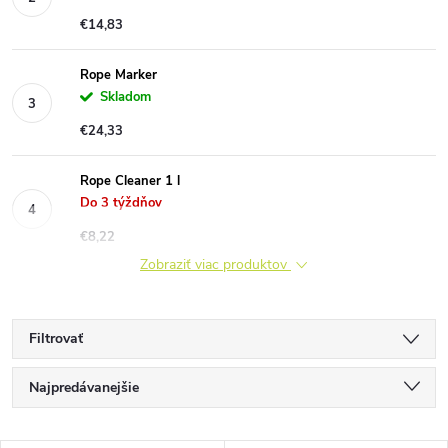
€14,83
Rope Marker
Skladom
€24,33
Rope Cleaner 1 l
Do 3 týždňov
€8,22
Zobraziť viac produktov
Filtrovať
R
Najpredávanejšie
a
Najlacnejšie