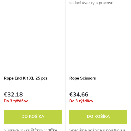
sedací úvazky a pracovní
postroje. Neznehodnocuje
polyamid.
Rope End Kit XL 25 pcs
Rope Scissors
€32,18
€34,66
Do 3 týždňov
Do 3 týždňov
DO KOŠÍKA
DO KOŠÍKA
Súprava 25 ks štítkov v dĺžke
Špeciálne nožnice s poistkou a