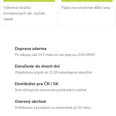
Výkonná rezačka
Páska na označenie dĺžky lana.
horolezeckých lán, slučiek,
repiek.
O
v
Doprava zdarma
Pri nákupe nad 20 € máte od nás dopravu ZADARMO
l
Doručenie do dvoch dní
á
Objednávky prijaté do 11:00 expedujeme okamžite
d
Distribútor pre ČR / SK
a
Sme výhradným dovozcom ponúkaných značiek.
c
Overený obchod
Distribúciou a predajom sa zaoberáme už 20 rokov
i