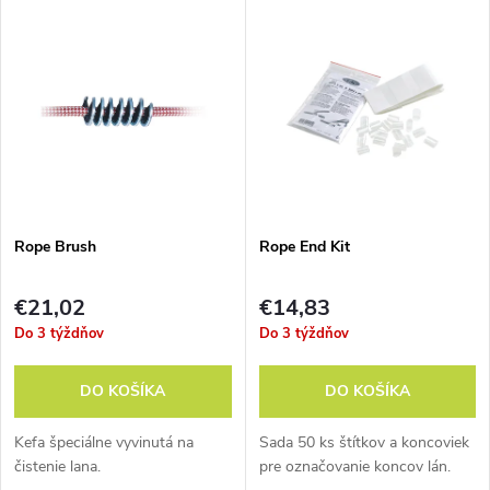
V
Najdrahšie
d
ý
Abecedne
e
p
n
i
i
s
e
Rope Brush
Rope End Kit
p
p
€21,02
€14,83
r
Do 3 týždňov
Do 3 týždňov
r
o
DO KOŠÍKA
DO KOŠÍKA
o
d
Kefa špeciálne vyvinutá na
Sada 50 ks štítkov a koncoviek
d
čistenie lana.
pre označovanie koncov lán.