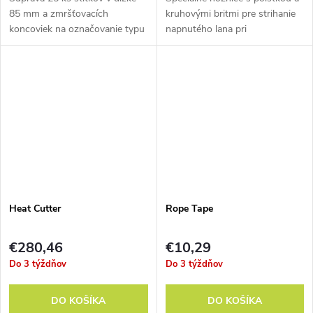
85 mm a zmršťovacích
kruhovými britmi pre strihanie
koncoviek na označovanie typu
napnutého lana pri
a dĺžky lán.
záchranných operáciach.
Heat Cutter
Rope Tape
€280,46
€10,29
Do 3 týždňov
Do 3 týždňov
DO KOŠÍKA
DO KOŠÍKA