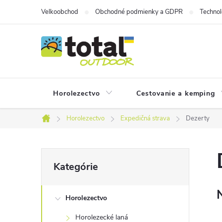
Prejsť
Velkoobchod
Obchodné podmienky a GDPR
Technol
na
obsah
Horolezectvo
Cestovanie a kemping
Horolezectvo
Expedičná strava
Dezerty
Domov
B
Preskočiť
Kategórie
kategórie
o
Horolezectvo
č
Horolezecké laná