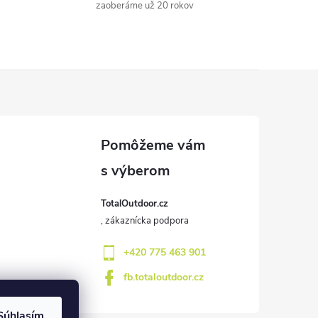
zaoberáme už 20 rokov
TotalOutdoor.cz
+420 775 463 901
fb.totaloutdoor.cz
Súhlasím