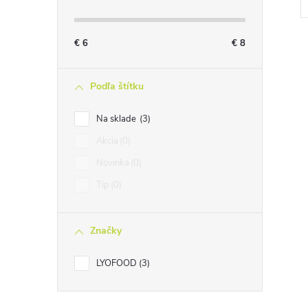
€
6
€
8
Podľa štítku
l
Na sklade
3
Akcia
0
Novinka
0
Tip
0
Značky
i
LYOFOOD
3