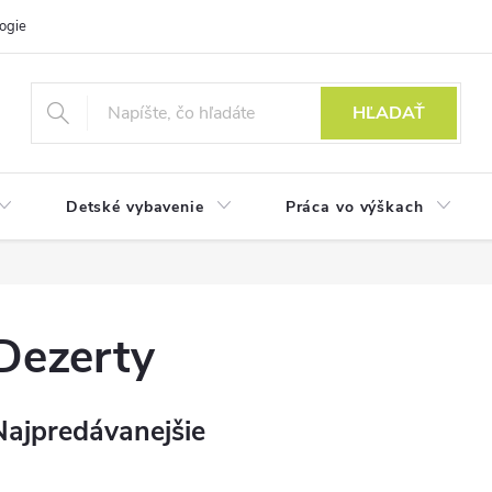
ogie
HĽADAŤ
Detské vybavenie
Práca vo výškach
Dezerty
Najpredávanejšie