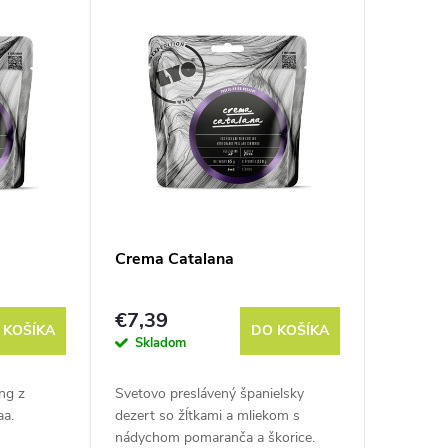
Crema Catalana
€7,39
 KOŠÍKA
DO KOŠÍKA
Skladom
ng z
Svetovo preslávený španielsky
aa.
dezert so žĺtkami a mliekom s
nádychom pomaranča a škorice.