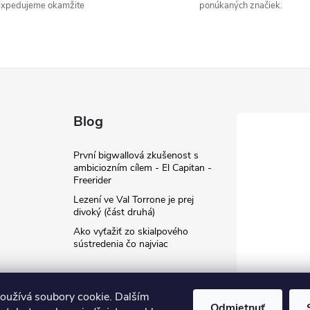
expedujeme okamžite
ponúkaných značiek.
Blog
První bigwallová zkušenost s
ambiciozním cílem - El Capitan -
Freerider
Lezení ve Val Torrone je prej
divoký (část druhá)
Ako vyťažiť zo skialpového
sústredenia čo najviac
oužívá soubory cookie. Dalším
Odmietnuť