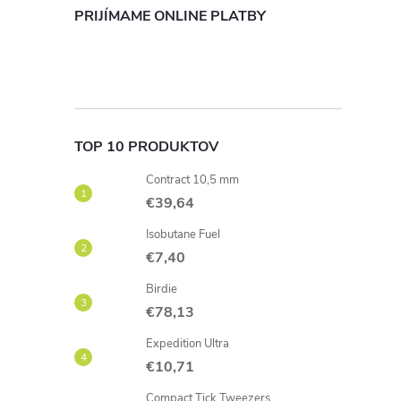
PRIJÍMAME ONLINE PLATBY
r
TOP 10 PRODUKTOV
Contract 10,5 mm
€39,64
Isobutane Fuel
€7,40
i
Birdie
€78,13
Expedition Ultra
€10,71
Compact Tick Tweezers