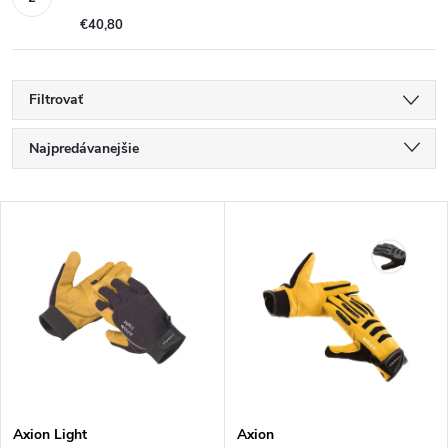
€40,80
Filtrovať
R
Najpredávanejšie
a
Najlacnejšie
V
Najdrahšie
d
ý
Abecedne
e
p
n
i
i
s
Axion Light
Axion