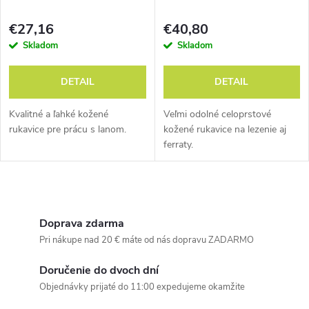
e
p
p
€27,16
€40,80
r
Skladom
Skladom
r
o
DETAIL
DETAIL
o
d
Kvalitné a ľahké kožené
Veľmi odolné celoprstové
d
rukavice pre prácu s lanom.
kožené rukavice na lezenie aj
ferraty.
u
u
k
O
k
t
v
Doprava zdarma
t
Pri nákupe nad 20 € máte od nás dopravu ZADARMO
o
l
o
Doručenie do dvoch dní
á
v
Objednávky prijaté do 11:00 expedujeme okamžite