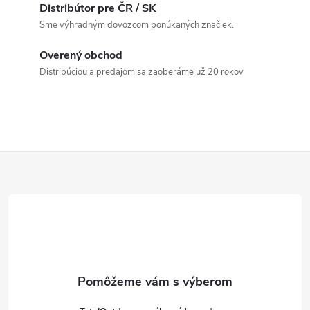
v
d
Distribútor pre ČR / SK
a
Sme výhradným dovozcom ponúkaných značiek.
c
Overený obchod
Distribúciou a predajom sa zaoberáme už 20 rokov
i
e
p
Z
r
v
á
k
p
y
ä
v
t
ý