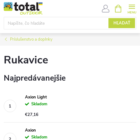
Prejsť
NÁKUPN
KOŠÍK
na
obsah
HĽADAŤ
Príslušenstvo a doplnky
Rukavice
Najpredávanejšie
Axion Light
Skladom
€27,16
Axion
Skladom