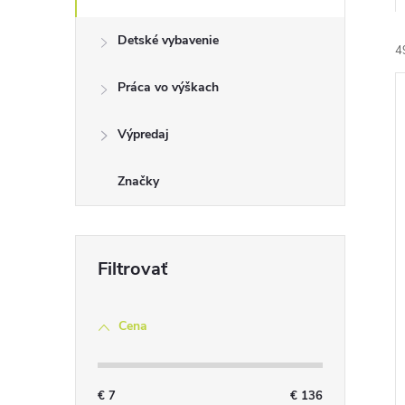
Detské vybavenie
4
Práca vo výškach
Výpredaj
Značky
i
i
Cena
€
7
€
136