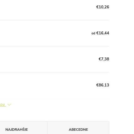
€10,26
€16,44
od
€7,38
€86,13
ktov
NAJDRAHŠIE
ABECEDNE