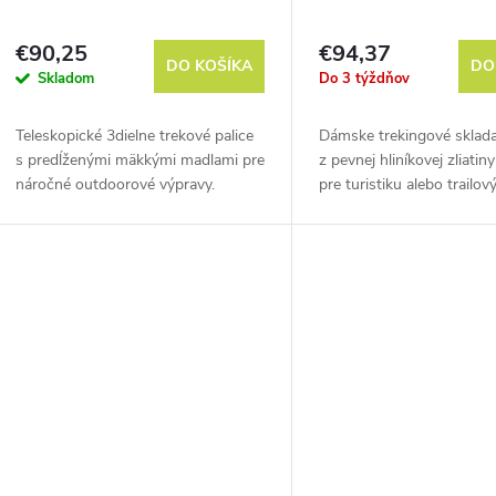
€90,25
€94,37
DO KOŠÍKA
DO
Skladom
Do 3 týždňov
Teleskopické 3dielne trekové palice
Dámske trekingové sklada
s predĺženými mäkkými madlami pre
z pevnej hliníkovej zliatin
náročné outdoorové výpravy.
pre turistiku alebo trailov