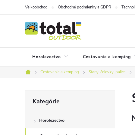
Prejsť
Velkoobchod
Obchodné podmienky a GDPR
Technol
na
obsah
Horolezectvo
Cestovanie a kemping
Cestovanie a kemping
Stany, čelovky, palice
Domov
B
Preskočiť
Kategórie
kategórie
o
Horolezectvo
č