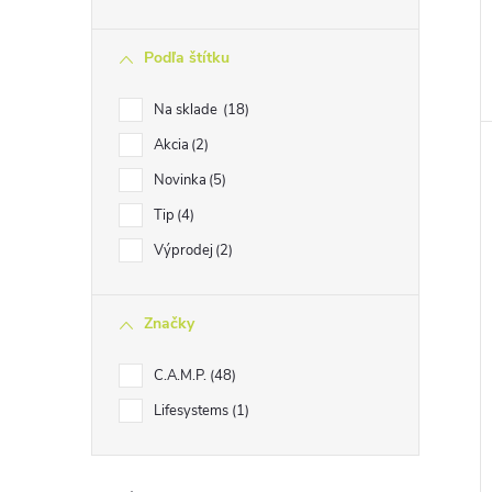
Podľa štítku
Na sklade
18
Akcia
2
Novinka
5
Tip
4
Výprodej
2
Značky
C.A.M.P.
48
Lifesystems
1