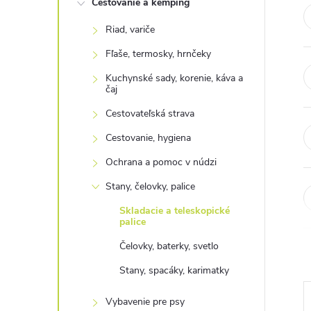
Cestovanie a kemping
n
Riad, variče
ý
Fľaše, termosky, hrnčeky
p
Kuchynské sady, korenie, káva a
čaj
a
Cestovateľská strava
Cestovanie, hygiena
n
Ochrana a pomoc v núdzi
e
Stany, čelovky, palice
Skladacie a teleskopické
l
palice
Čelovky, baterky, svetlo
Stany, spacáky, karimatky
Vybavenie pre psy