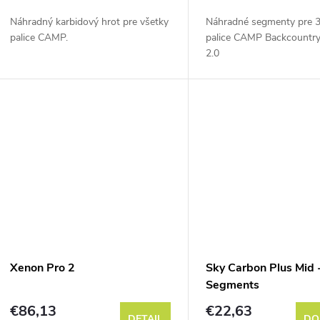
o
d
Náhradný karbidový hrot pre všetky
Náhradné segmenty pre 3
d
palice CAMP.
palice CAMP Backcountr
u
2.0
u
k
k
t
t
o
o
v
v
Xenon Pro 2
Sky Carbon Plus Mid 
Segments
€86,13
€22,63
DETAIL
DO