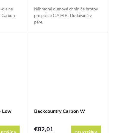
-dielne
Náhradné gumové chrániče hrotov
y Carbon
pre palice C.A.M.P.. Dodávané v
páre.
- Low
Backcountry Carbon W
€82,01
 KOŠÍKA
DO KOŠÍKA