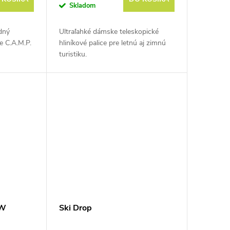
Skladom
dný
Ultraľahké dámske teleskopické
e C.A.M.P.
hliníkové palice pre letnú aj zimnú
turistiku.
 W
Ski Drop