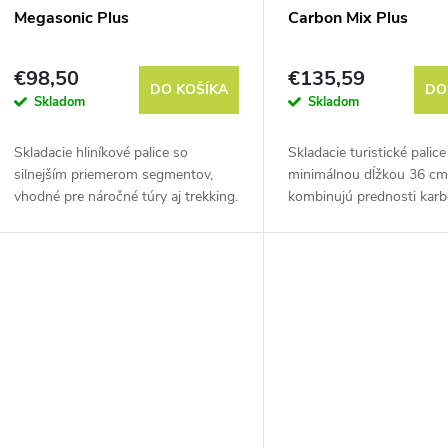
Megasonic Plus
Carbon Mix Plus
€98,50
€135,59
DO KOŠÍKA
DO
Skladom
Skladom
Skladacie hliníkové palice so
Skladacie turistické palice
silnejším priemerom segmentov,
minimálnou dĺžkou 36 cm,
vhodné pre náročné túry aj trekking.
kombinujú prednosti kar
hliníkovou zliatinou.