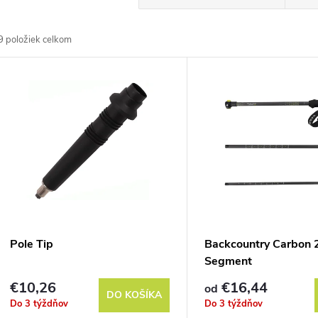
a
9
položiek celkom
d
V
e
ý
n
p
e
s
p
p
Pole Tip
Backcountry Carbon 
r
Segment
r
€10,26
€16,44
od
o
DO KOŠÍKA
Do 3 týždňov
Do 3 týždňov