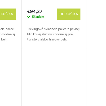
€94,37
 KOŠÍKA
DO KOŠÍKA
Skladom
cie palice
Trekingové skladacie palice z pevnej
y vhodné aj
hliníkovej zliatiny vhodné aj pre
ý beh.
turistiku alebo trailový beh.