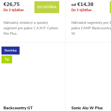
€26,75
€14,38
od
DO KOŠÍKA
Do 3 týždňov
Do 3 týždňov
Náhradný stredový a spodný
Náhradné segmenty pre 3
segment pre palice C.A.M.P. Carbon
palice CAMP Backcountr
Mix Plus.
W.
Novinka
Tip
Backcountry GT
Sonic Alu W Plus