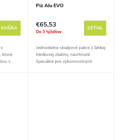
Piz Alu EVO
€65,53
 KOŠÍKA
DETAIL
Do 3 týždňov
 s
Jednodielne skialpové palice z ľahkej
 ktoré
hliníkovej zliatiny, navrhnuté
bónu s
špeciálne pre výkonnostných
športovcov.