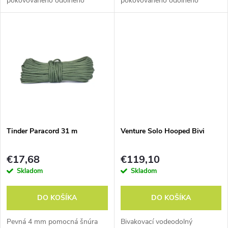
pokovovaného odolného
pokovovaného odolného
u
polyuretánu, ktorý odráža späť
polyuretánu, ktorý odráža späť
u
90% vyžarovaného telesného
90% vyžarovaného telesného
k
tepla.
tepla.
k
t
t
o
o
v
v
Tinder Paracord 31 m
Venture Solo Hooped Bivi
€17,68
€119,10
Skladom
Skladom
DO KOŠÍKA
DO KOŠÍKA
Pevná 4 mm pomocná šnúra
Bivakovací vodeodolný