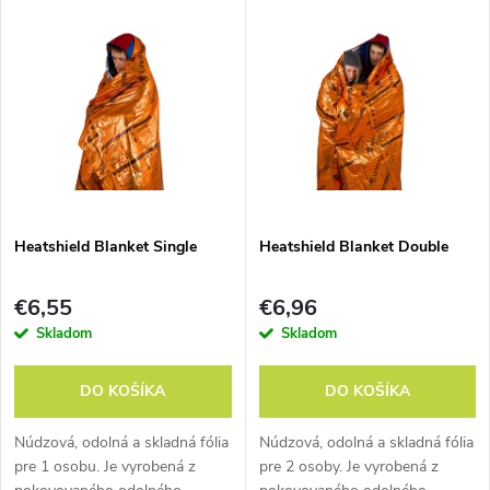
V
Najdrahšie
d
ý
Abecedne
e
p
n
i
i
s
e
Heatshield Blanket Single
Heatshield Blanket Double
p
p
€6,55
€6,96
r
Skladom
Skladom
r
o
DO KOŠÍKA
DO KOŠÍKA
o
d
Núdzová, odolná a skladná fólia
Núdzová, odolná a skladná fólia
d
pre 1 osobu. Je vyrobená z
pre 2 osoby. Je vyrobená z