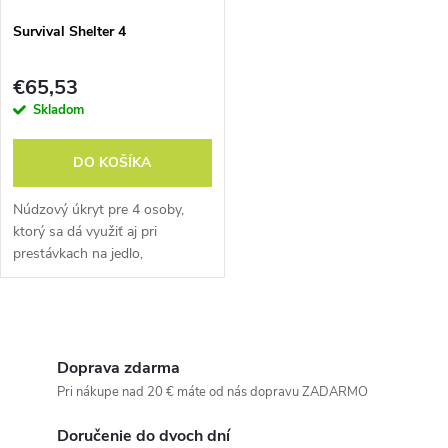
Survival Shelter 4
€65,53
Skladom
DO KOŠÍKA
Núdzový úkryt pre 4 osoby,
ktorý sa dá využiť aj pri
prestávkach na jedlo,
plánovanie trasy a podobných
príležitostiach.
O
v
Doprava zdarma
Pri nákupe nad 20 € máte od nás dopravu ZADARMO
l
Doručenie do dvoch dní