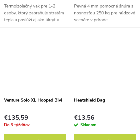
Termoizolačný vak pre 1-2
Pevná 4 mm pomocná šnúra s
osoby, ktorý zabraňuje stratám
nosnosťou 250 kg pre núdzové
tepla a poslúži aj ako úkryt v
scenáre v prírode.
prípade núdze.
Venture Solo XL Hooped Bivi
Heatshield Bag
€135,59
€13,56
Do 3 týždňov
Skladom