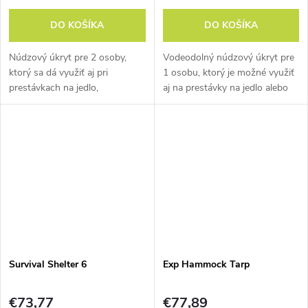
DO KOŠÍKA
DO KOŠÍKA
Núdzový úkryt pre 2 osoby,
Vodeodolný núdzový úkryt pre
ktorý sa dá využiť aj pri
1 osobu, ktorý je možné využiť
prestávkach na jedlo,
aj na prestávky na jedlo alebo
plánovanie trasy a podobných
plánovanie trasy.
príležitostiach.
Survival Shelter 6
Exp Hammock Tarp
€73,77
€77,89