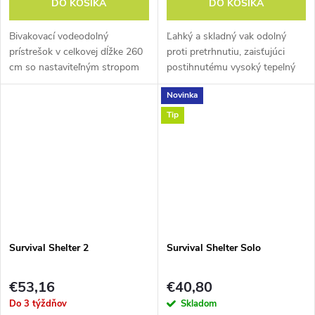
DO KOŠÍKA
DO KOŠÍKA
Bivakovací vodeodolný
Ľahký a skladný vak odolný
prístrešok v celkovej dĺžke 260
proti pretrhnutiu, zaisťujúci
cm so nastaviteľným stropom
postihnutému vysoký tepelný
pre všetkých outdoorových
komfort. Odráža späť k telu
Novinka
dobrodruhov.
viac ako 90% telesného tepla.
Tip
Survival Shelter 2
Survival Shelter Solo
€53,16
€40,80
Do 3 týždňov
Skladom