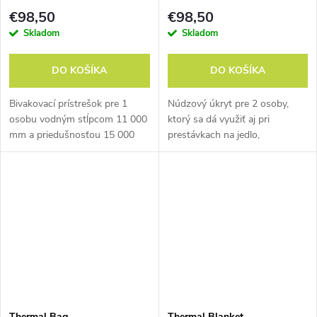
€98,50
€98,50
Skladom
Skladom
DO KOŠÍKA
DO KOŠÍKA
Bivakovací prístrešok pre 1
Núdzový úkryt pre 2 osoby,
osobu vodným stĺpcom 11 000
ktorý sa dá využiť aj pri
mm a priedušnosťou 15 000
prestávkach na jedlo,
g/m2/24hr.
plánovanie trasy a podobných
príležitostiach.
Thermal Bag
Thermal Blanket