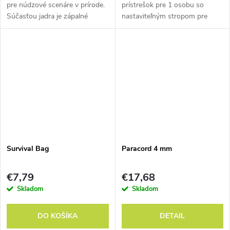
pre núdzové scenáre v prírode.
prístrešok pre 1 osobu so
Súčasťou jadra je zápalné
nastaviteľným stropom pre
vlákno, improvizovaný vlasec na
všetkých outdoorových
rybárčenie a bavlnená niť.
dobrodruhov.
Survival Bag
Paracord 4 mm
€7,79
€17,68
Skladom
Skladom
DO KOŠÍKA
DETAIL