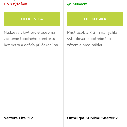
Do 3 týždňov
Skladom
DO KOŠÍKA
DO KOŠÍKA
Núdzový úkryt pre 6 osôb na
Prístrešok 3 × 2 m na rýchle
zaistenie tepelného komfortu
vybudovanie potrebného
bez vetra a dažďa pri čakaní na
zázemia pred náhlou
záchranu alebo len dlhšom
nepriazňou počasia.
odpočinku.
Venture Lite Bivi
Ultralight Survival Shelter 2