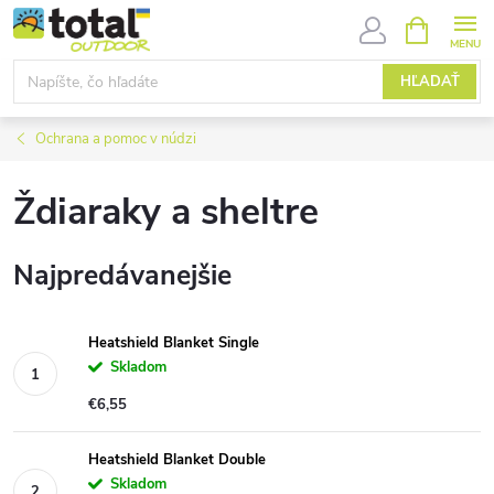
Prejsť
NÁKUPN
KOŠÍK
na
obsah
HĽADAŤ
Ochrana a pomoc v núdzi
Ždiaraky a sheltre
Najpredávanejšie
Heatshield Blanket Single
Skladom
€6,55
Heatshield Blanket Double
Skladom