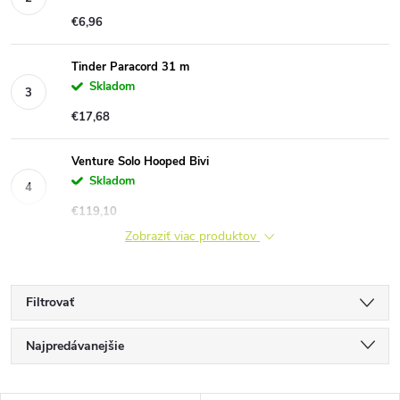
€6,96
Tinder Paracord 31 m
Skladom
€17,68
Venture Solo Hooped Bivi
Skladom
€119,10
Zobraziť viac produktov
Filtrovať
R
Najpredávanejšie
a
Najlacnejšie