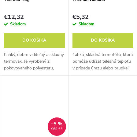
€12,32
€5,32
Skladom
Skladom
DO KOŠÍKA
DO KOŠÍKA
Ľahký, dobre viditeľný a skladný
Ľahká, skladná termofólia, ktorá
termovak. Je vyrobený z
pomôže udržať telesnú teplotu
pokovovaného polyesteru,
v prípade úrazu alebo prudkej
ktorý odráža viac ako 90%
neočakávanej zmeny počasia.
vyžarovaného telesného tepla,
Mala by tvoriť základ každej
má zvarované a podlepené švy.
lekárničky či už na bicykel...
–5 %
€69,65