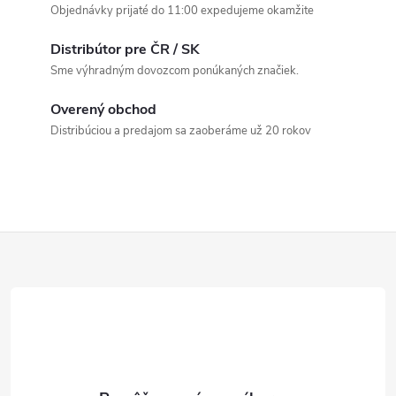
á
Objednávky prijaté do 11:00 expedujeme okamžite
d
Distribútor pre ČR / SK
a
Sme výhradným dovozcom ponúkaných značiek.
c
Overený obchod
Distribúciou a predajom sa zaoberáme už 20 rokov
i
e
p
Z
r
v
á
k
p
y
ä