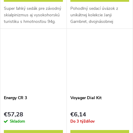
Super ľahký sedák pre závodný
Pohodlný sedací úväzok z
skialpinizmus aj vysokohorskú
unikátnej kolekcie Janji
turistiku s hmotnosťou 94g.
Garnbret, dvojnásobnej
olympijskej víťazky, s ktorou
C.A.M.P. spolupracuje už vyše
10 rokov.
Energy CR 3
Voyager Dial Kit
€57,28
€6,14
Skladom
Do 3 týždňov