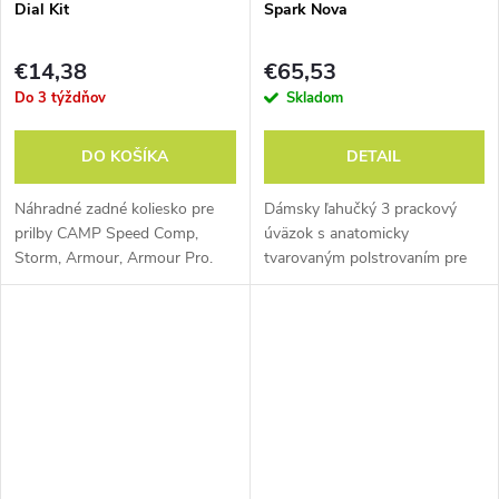
Dial Kit
Spark Nova
€14,38
€65,53
Do 3 týždňov
Skladom
DO KOŠÍKA
DETAIL
Náhradné zadné koliesko pre
Dámsky ľahučký 3 prackový
prilby CAMP Speed Comp,
úväzok s anatomicky
Storm, Armour, Armour Pro.
tvarovaným polstrovaním pre
skalné lezenie na všetkých
úrovniach.