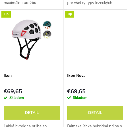
d
maximálnu údržbu.
pre všetky typy lezeckých
u
disciplín.
u
Tip
Tip
k
k
t
t
o
o
v
v
Ikon
Ikon Nova
€69,65
€69,65
Skladom
Skladom
DETAIL
DETAIL
Ľahká hybridná prilba so
Dámska ľahká hybridná prilba s