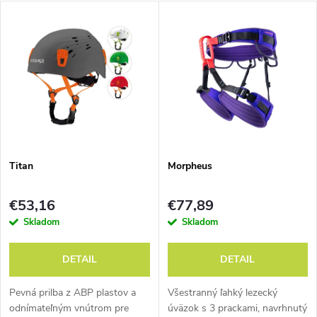
a
V
Najdrahšie
d
ý
Abecedne
e
p
n
i
i
s
e
Titan
Morpheus
p
p
€53,16
€77,89
r
Skladom
Skladom
r
o
DETAIL
DETAIL
o
d
Pevná prilba z ABP plastov a
Všestranný ľahký lezecký
odnímateľným vnútrom pre
úväzok s 3 prackami, navrhnutý