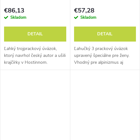
€86,13
€57,28
Skladom
Skladom
DETAIL
DETAIL
Ľahký trojprackový úväzok,
Ľahučký 3 prackový úväzok
ktorý navrhol český autor a ušili
upravený špeciálne pre ženy.
krajčírky v Hostinnom.
Vhodný pre alpinizmus aj
Špičkový sedák na skalné
lezenie.
lezenie a alpinizmus. Zbaliteľný
do malého balíčka.