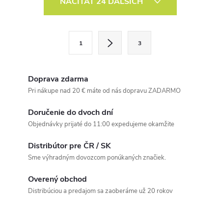
NAČÍTAŤ 24 ĎALŠÍCH
v
l
S
1
3
t
á
r
d
á
Doprava zdarma
a
n
Pri nákupe nad 20 € máte od nás dopravu ZADARMO
k
c
Doručenie do dvoch dní
o
Objednávky prijaté do 11:00 expedujeme okamžite
i
v
a
Distribútor pre ČR / SK
e
Sme výhradným dovozcom ponúkaných značiek.
n
p
i
Overený obchod
e
r
Distribúciou a predajom sa zaoberáme už 20 rokov
v