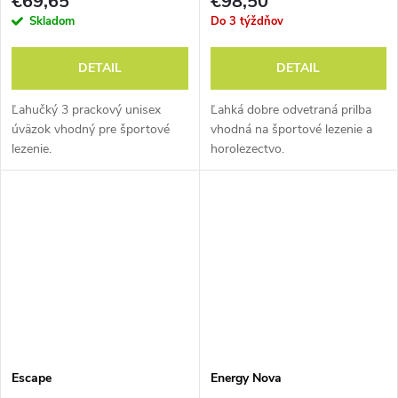
€69,65
€98,50
Skladom
Do 3 týždňov
DETAIL
DETAIL
Ľahučký 3 prackový unisex
Ľahká dobre odvetraná prilba
úväzok vhodný pre športové
vhodná na športové lezenie a
lezenie.
horolezectvo.
Escape
Energy Nova