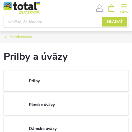
Prejsť
NÁKUPN
KOŠÍK
na
obsah
HĽADAŤ
Horolezectvo
Prilby a úväzy
Prilby
Pánske úväzy
Dámske úväzy