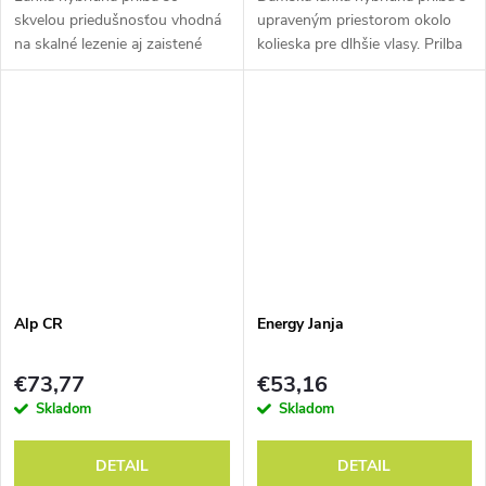
skvelou priedušnosťou vhodná
upraveným priestorom okolo
na skalné lezenie aj zaistené
kolieska pre dlhšie vlasy. Prilba
cesty VIA FERRATA.
so skvelou priedušnosťou
vhodná na skalné lezenie aj
zaistené cesty VIA FERRATA.
Alp CR
Energy Janja
€73,77
€53,16
Skladom
Skladom
DETAIL
DETAIL