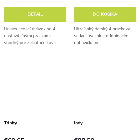
DETAIL
DO KOŠÍKA
Unisex sedací úväzok so 4
Ultraľahký detský 4 prackový
nastaviteľnými prackami
sedací úväzok s odopínacími
vhodný pre začiatočníkov i
nohavičkami.
pokročilých lezcov.
Trinity
Indy