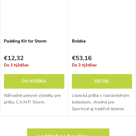
Padding Kit for Storm
Bobbie
€12,32
€53,16
Do 3 týždňov
Do 3 týždňov
DO KOŠÍKA
DETAIL
Náhradné penové výstelky pre
Lezecká prilba s nastaviteľným
prilbu C.A.M.P. Storm.
kolieskom, vhodná pre
športové aj tradičné lezenie.
Konštrukcia vychádza z pevnej
ABS škrupiny a vnútornej EPP
peny.
O