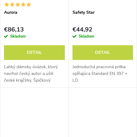
Aurora
Safety Star
€86,13
€44,92
Skladom
Skladom
DETAIL
DETAIL
Ľahký dámsky úväzok, ktorý
Jednoduchá pracovná prilba
navrhol český autor a ušili
spĺňajúca štandard EN 397 +
české krajčírky. Špičkový
LD.
trojprackový sedák na skalné
lezenie a alpinizmus. Veľmi
dobre zbaliteľný.