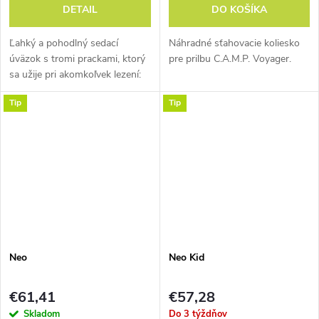
DETAIL
DO KOŠÍKA
Ľahký a pohodlný sedací
Náhradné sťahovacie koliesko
úväzok s tromi prackami, ktorý
pre prilbu C.A.M.P. Voyager.
sa užije pri akomkoľvek lezení:
na umelej stene, športovkách,
Tip
Tip
viacdĺžkach aj v alpských
stenách.
Neo
Neo Kid
€61,41
€57,28
Skladom
Do 3 týždňov