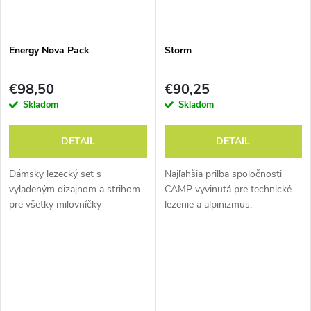
Energy Nova Pack
Storm
€98,50
€90,25
Skladom
Skladom
DETAIL
DETAIL
Dámsky lezecký set s
Najľahšia prilba spoločnosti
vyladeným dizajnom a strihom
CAMP vyvinutá pre technické
pre všetky milovníčky
lezenie a alpinizmus.
športových a viac dĺžkových
ciest.