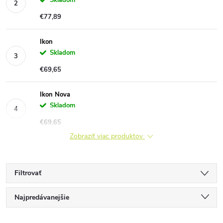
Skladom
€77,89
Ikon
Skladom
€69,65
Ikon Nova
Skladom
€69,65
Zobraziť viac produktov
Filtrovať
R
Najpredávanejšie
Najlacnejšie