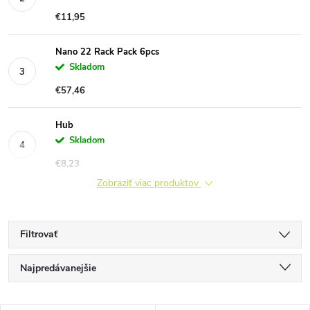
€11,95
Nano 22 Rack Pack 6pcs
Skladom
€57,46
Hub
Skladom
€8,23
Zobraziť viac produktov
Filtrovať
R
Najpredávanejšie
a
Najlacnejšie