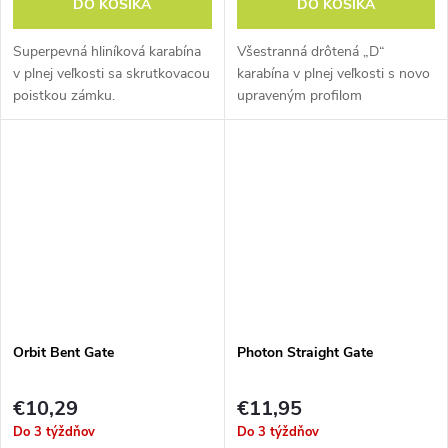
DO KOŠÍKA
DO KOŠÍKA
Superpevná hliníková karabína
Všestranná drôtená „D“
v plnej veľkosti sa skrutkovacou
karabína v plnej veľkosti s novo
poistkou zámku.
upraveným profilom
zaisťujúcim lepšie parametre.
Orbit Bent Gate
Photon Straight Gate
€10,29
€11,95
Do 3 týždňov
Do 3 týždňov