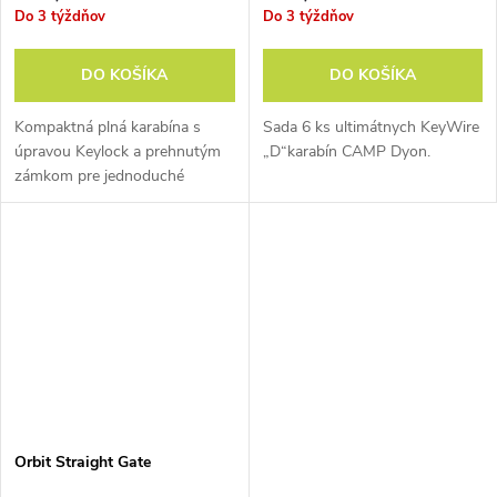
Do 3 týždňov
Do 3 týždňov
DO KOŠÍKA
DO KOŠÍKA
Kompaktná plná karabína s
Sada 6 ks ultimátnych KeyWire
úpravou Keylock a prehnutým
„D“karabín CAMP Dyon.
zámkom pre jednoduché
založenie lana.
Orbit Straight Gate