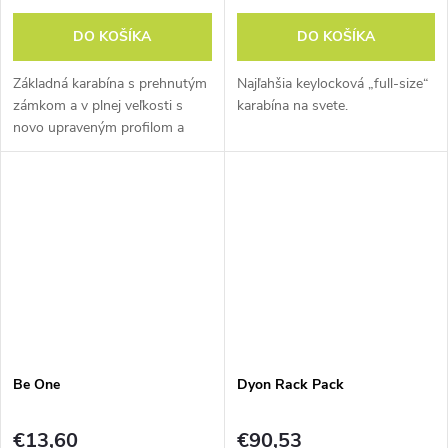
DO KOŠÍKA
DO KOŠÍKA
Základná karabína s prehnutým
Najľahšia keylocková „full-size“
zámkom a v plnej veľkosti s
karabína na svete.
novo upraveným profilom a
úpravou SphereLock.
Be One
Dyon Rack Pack
€13,60
€90,53