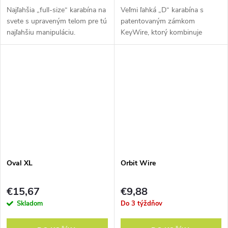
Najľahšia „full-size“ karabína na
Veľmi ľahká „D“ karabína s
svete s upraveným telom pre tú
patentovaným zámkom
najľahšiu manipuláciu.
KeyWire, ktorý kombinuje
výhody plného a drôteného
zámku.
Oval XL
Orbit Wire
€15,67
€9,88
Skladom
Do 3 týždňov