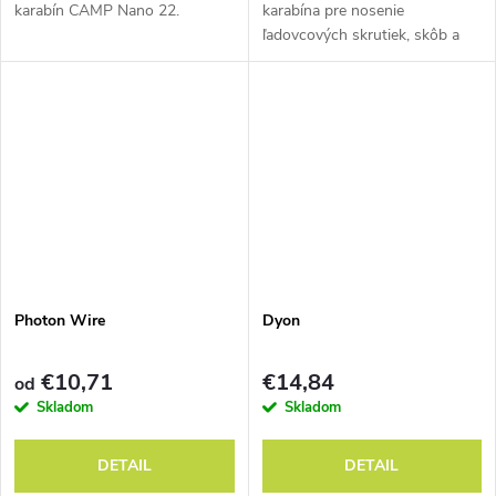
karabín CAMP Nano 22.
karabína pre nosenie
ľadovcových skrutiek, skôb a
náradia na úväzku.
Photon Wire
Dyon
€10,71
€14,84
od
Skladom
Skladom
DETAIL
DETAIL