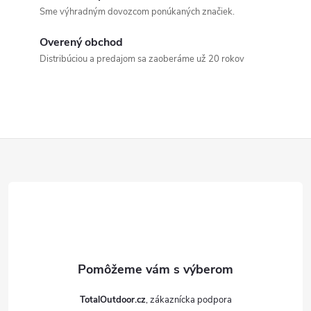
a
Sme výhradným dovozcom ponúkaných značiek.
c
Overený obchod
Distribúciou a predajom sa zaoberáme už 20 rokov
i
e
p
Z
r
v
á
k
p
y
ä
v
t
ý
TotalOutdoor.cz