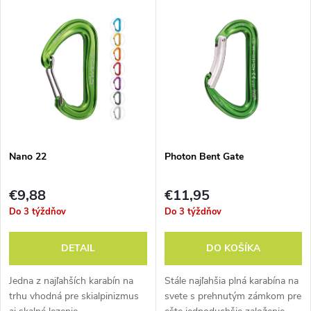
V
Najdrahšie
d
ý
Abecedne
e
p
n
i
i
s
e
Nano 22
Photon Bent Gate
p
p
€9,88
€11,95
r
Do 3 týždňov
Do 3 týždňov
r
o
DETAIL
DO KOŠÍKA
o
d
Jedna z najľahších karabín na
Stále najľahšia plná karabína na
d
trhu vhodná pre skialpinizmus
svete s prehnutým zámkom pre