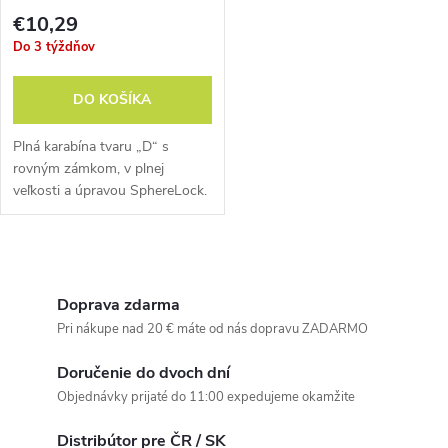
€10,29
Do 3 týždňov
DO KOŠÍKA
Plná karabína tvaru „D“ s
rovným zámkom, v plnej
veľkosti a úpravou SphereLock.
O
v
Doprava zdarma
Pri nákupe nad 20 € máte od nás dopravu ZADARMO
l
Doručenie do dvoch dní
á
Objednávky prijaté do 11:00 expedujeme okamžite
d
Distribútor pre ČR / SK