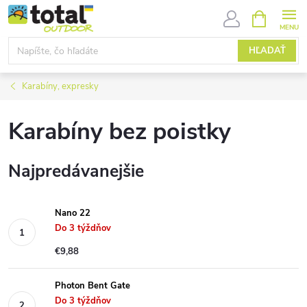
Prejsť
NÁKUPN
KOŠÍK
na
obsah
HĽADAŤ
Karabíny, expresky
Karabíny bez poistky
Najpredávanejšie
Nano 22
Do 3 týždňov
€9,88
Photon Bent Gate
Do 3 týždňov