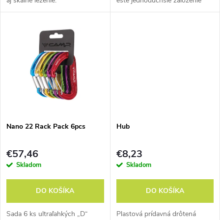
aj skalné lezenie.
ešte jednoduchšie založenie
u
lana.
u
k
k
t
t
o
o
v
v
Nano 22 Rack Pack 6pcs
Hub
€57,46
€8,23
Skladom
Skladom
DO KOŠÍKA
DO KOŠÍKA
Sada 6 ks ultraľahkých „D“
Plastová prídavná drôtená