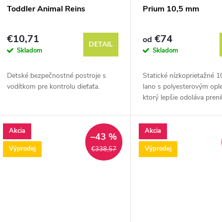
Toddler Animal Reins
Prium 10,5 mm
€10,71
€74
od
DETAIL
Skladom
Skladom
Detské bezpečnostné postroje s
Statické nízkoprietažné 
vodítkom pre kontrolu dieťaťa.
lano s polyesterovým opl
ktorý lepšie odoláva pren
vlhkosti, špiny a prachu.
Akcia
Akcia
–43 %
Výprodej
Výprodej
€338,57