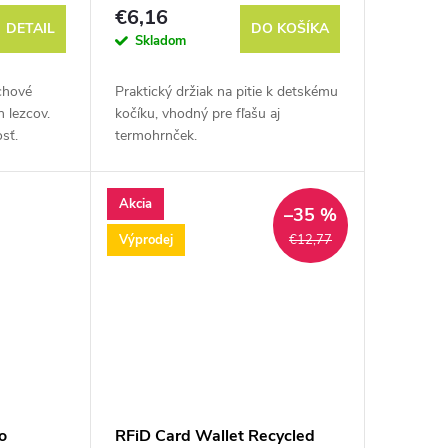
€6,16
DETAIL
DO KOŠÍKA
Skladom
chové
Praktický držiak na pitie k detskému
 lezcov.
kočíku, vhodný pre fľašu aj
sť.
termohrnček.
Akcia
–35 %
Výprodej
€12,77
o
RFiD Card Wallet Recycled