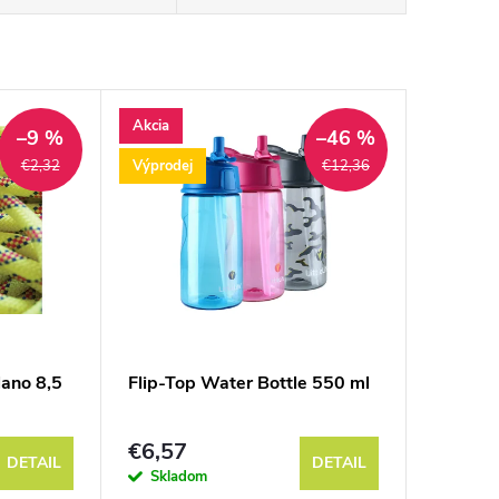
Akcia
–9 %
–46 %
Výprodej
€2,32
€12,36
lano 8,5
Flip-Top Water Bottle 550 ml
€6,57
DETAIL
DETAIL
Skladom