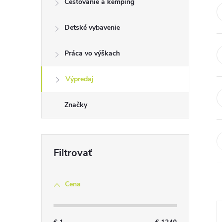
Cestovanie a kemping
n
Detské vybavenie
ý
p
Práca vo výškach
a
Výpredaj
n
Značky
e
l
Cena