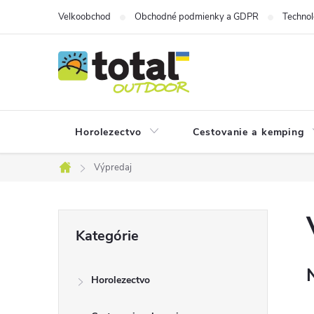
Prejsť
Velkoobchod
Obchodné podmienky a GDPR
Technol
na
obsah
Horolezectvo
Cestovanie a kemping
Výpredaj
Domov
B
Preskočiť
Kategórie
kategórie
o
Horolezectvo
č