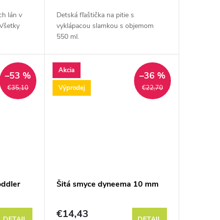
ch lán v
Detská fľaštička na pitie s
 Všetky
vyklápacou slamkou s objemom
550 ml.
ú vhodné
alky, alebo
Akcia
–53 %
–36 %
Výprodej
€35,10
€22,70
oddler
Šitá smyce dyneema 10 mm
€14,43
DETAIL
DETAIL