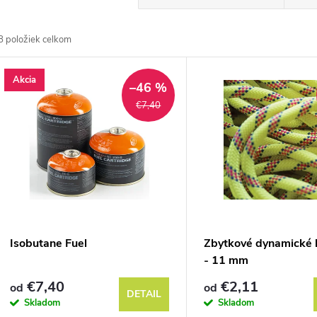
a
8
položiek celkom
d
V
Akcia
e
–46 %
ý
€7,40
n
p
e
s
p
p
Isobutane Fuel
Zbytkové dynamické 
r
- 11 mm
r
€7,40
€2,11
od
od
o
DETAIL
Skladom
Skladom