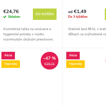
€24,76
€1,49
od
DO KOŠÍKA
Skladom
Do 3 týždňov
Kozmetická taška na umývacie a
Statické laná BEAL v krat
hygienické potreby s múdro
dĺžkach za zvýhodnené ce
rozvrhnutým úložným priestorom,
závesným háčikom a odopínacím
zrkadlom.
Akcia
Akcia
–47 %
Výprodej
Výprodej
€20,21