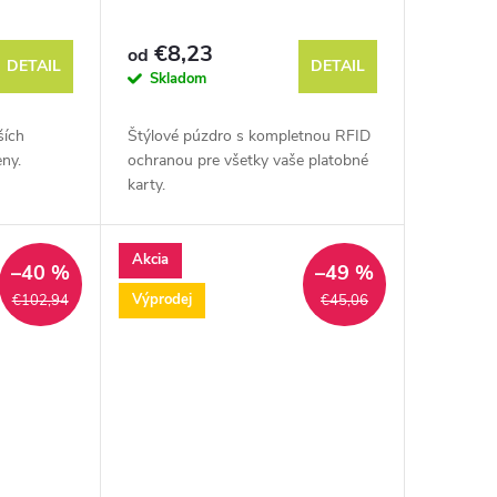
€8,23
od
DETAIL
DETAIL
Skladom
ších
Štýlové púzdro s kompletnou RFID
ny.
ochranou pre všetky vaše platobné
karty.
Akcia
–40 %
–49 %
Výprodej
€102,94
€45,06