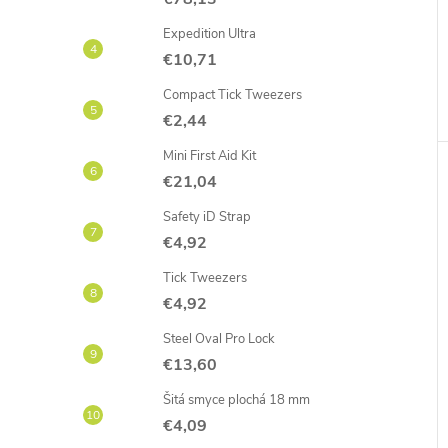
Expedition Ultra
€10,71
Compact Tick Tweezers
€2,44
Mini First Aid Kit
€21,04
Safety iD Strap
€4,92
Tick Tweezers
€4,92
Steel Oval Pro Lock
€13,60
Šitá smyce plochá 18 mm
€4,09