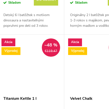
Skladom
Skladom
Detský 6 l batôžtek s motívom
Originálny 2 l batôžtek pr
dinosaura a nastaviteľnými
1-3 rokov s majákom, p
popruhmi pre deti od 3 rokov.
horným madlom a vodítk
Akcia
Akcia
–48 %
Výprodej
Výprodej
€119,47
Titanium Kettle 1 l
Velvet Chalk