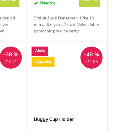
Skladom
e deti od
Šitá slučka z Dyneema v šírke 10
evným
mm a rôznych dĺžkach. Veľmi dobrý
om.
pomocník pre dlhé cesty.
Akcia
–38 %
–48 %
Výprodej
€10,71
€11,95
Buggy Cup Holder