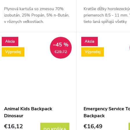
o
d
Plynová kartuša so zmesou 70%
Kratšie dĺžky horolezecký
d
izobután, 25% Propán, 5% n-Bután,
priemeroch 8,5 - 11 mm.
u
v rôznych veľkostiach.
tieto laná spĺňajú všetky
u
bezpečnostné normy a s
k
najmä na steny, kratšie sk
k
nácvik ciest.
Akcia
Akcia
–45 %
t
Výprodej
Výprodej
€29,72
t
o
o
v
v
Animal Kids Backpack
Emergency Service T
Dinosaur
Backpack
€16,12
€16,49
DO KOŠÍKA