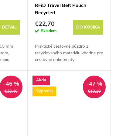
RFiD Travel Belt Pouch
Recycled
€22,70
DETAIL
DO KOŠÍKA
Skladom
10,5 mm
Praktické cestovné púzdro z
etom,
recyklovaného materiálu vhodné pre
ikaniu
cestovné dokumenty.
Akcia
–46 %
–47 %
Výprodej
€38,40
€13,19