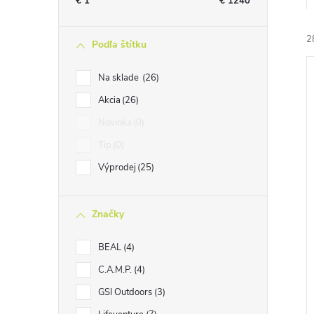
€
1
€
1240
2
Podľa štítku
Na sklade
26
Akcia
26
Novinka
0
Tip
0
i
i
Výprodej
25
Značky
BEAL
4
C.A.M.P.
4
GSI Outdoors
3