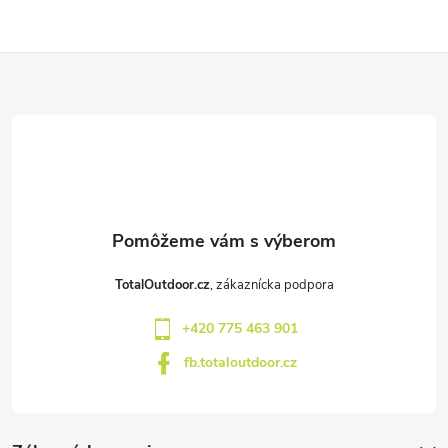
Z
á
p
ä
t
TotalOutdoor.cz
i
+420 775 463 901
e
fb.totaloutdoor.cz