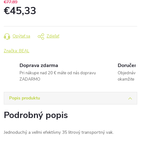
€77,89
€45,33
Jednotková
cena:
Opýtať sa
Zdieľať
Značka:
BEAL
Doprava zdarma
Doručenie
Pri nákupe nad 20 € máte od nás dopravu
Objednávky 
ZADARMO
okamžite
Popis produktu
Podrobný popis
Jednoduchý a veľmi efektívny 35 litrový transportný vak.