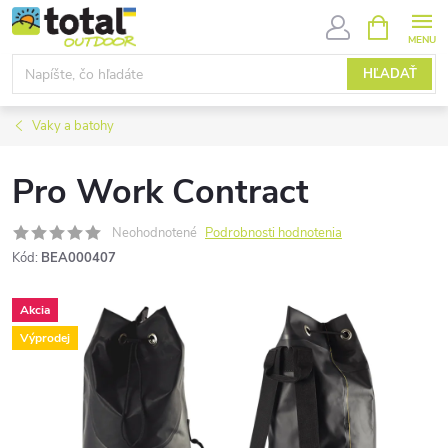
Prejsť
NÁKUPN
KOŠÍK
na
obsah
HĽADAŤ
Vaky a batohy
Pro Work Contract
Neohodnotené
Podrobnosti hodnotenia
Kód:
BEA000407
Akcia
Výprodej