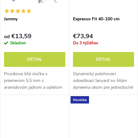
v
v
Jammy
Expresso Fit 40-100 cm
€13,59
€73,94
od
Skladom
Do 3 týždňov
DETAIL
DETAIL
Prusíkova šitá slučka s
Dynamický polohovací
priemerom 5,5 mm s
odsedávací lanyard so šitým
aramidovým jadrom a opletom
dyneema okom pre jednoduché
z polyamidu.
metodické zlanenie.
Novinka