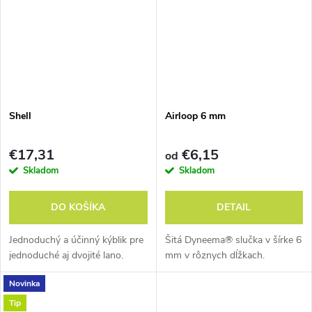
Shell
Airloop 6 mm
€17,31
€6,15
od
Skladom
Skladom
DO KOŠÍKA
DETAIL
Jednoduchý a účinný kýblik pre
Šitá Dyneema® slučka v šírke 6
jednoduché aj dvojité lano.
mm v rôznych dĺžkach.
Novinka
Tip