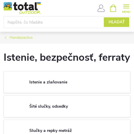
Prejsť
NÁKUPN
KOŠÍK
na
obsah
HĽADAŤ
Horolezectvo
Istenie, bezpečnosť, ferraty
Istenie a zlaňovanie
Šité slučky, odsedky
Slučky a repky metráž