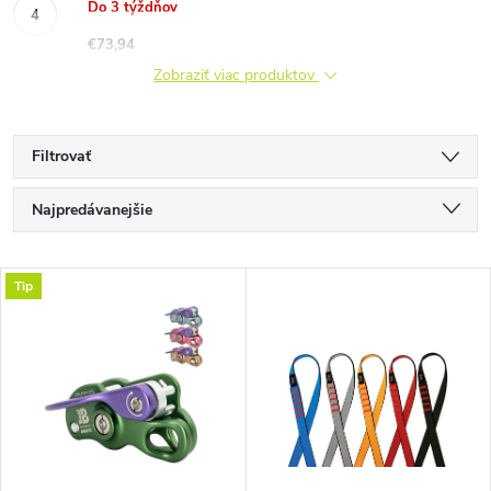
Do 3 týždňov
€73,94
Zobraziť viac produktov
Filtrovať
R
Najpredávanejšie
a
Najlacnejšie
V
Tip
Najdrahšie
d
ý
Abecedne
e
p
n
i
i