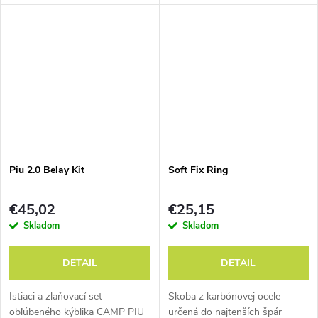
generáciu tenších lán.
nastavenie dĺžky jednou rukou.
Piu 2.0 Belay Kit
Soft Fix Ring
€45,02
€25,15
Skladom
Skladom
DETAIL
DETAIL
Istiaci a zlaňovací set
Skoba z karbónovej ocele
obľúbeného kýblika CAMP PIU
určená do najtenších špár