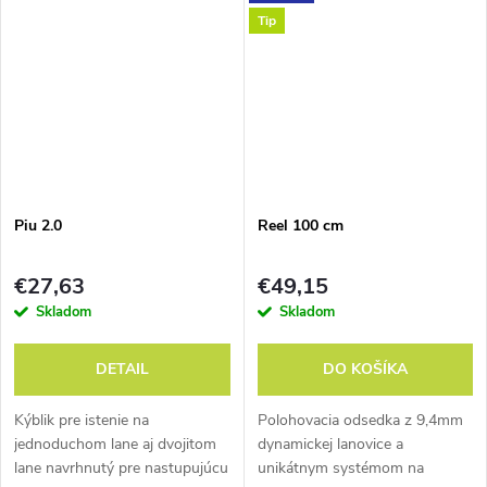
prameňa pre sekundárne
Tip
zaistenie.
Piu 2.0
Reel 100 cm
€27,63
€49,15
Skladom
Skladom
DETAIL
DO KOŠÍKA
Kýblik pre istenie na
Polohovacia odsedka z 9,4mm
jednoduchom lane aj dvojitom
dynamickej lanovice a
lane navrhnutý pre nastupujúcu
unikátnym systémom na