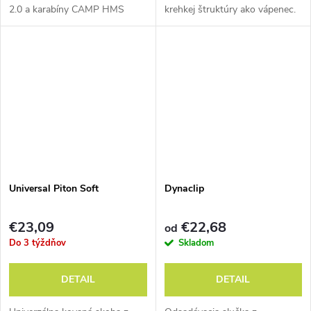
2.0 a karabíny CAMP HMS
krehkej štruktúry ako vápenec.
Core Lock.
Universal Piton Soft
Dynaclip
€23,09
€22,68
od
Do 3 týždňov
Skladom
DETAIL
DETAIL