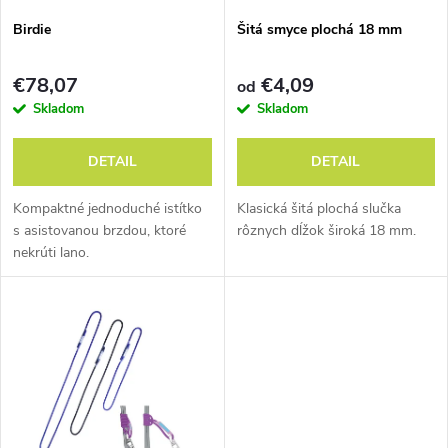
s
e
Birdie
Šitá smyce plochá 18 mm
p
p
€78,07
€4,09
od
r
Skladom
Skladom
r
o
DETAIL
DETAIL
o
d
Kompaktné jednoduché istítko
Klasická šitá plochá slučka
d
s asistovanou brzdou, ktoré
rôznych dĺžok široká 18 mm.
nekrúti lano.
u
u
k
k
t
t
o
o