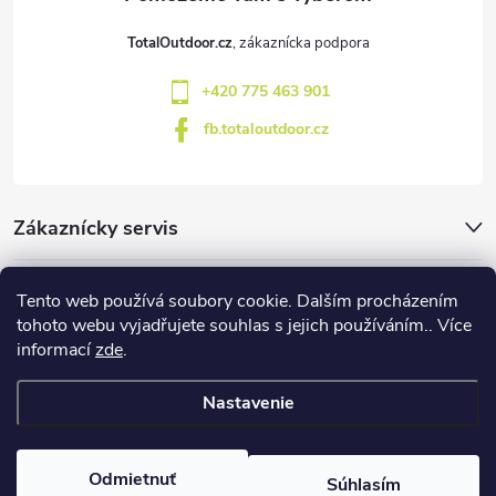
s
t
TotalOutdoor.cz
u
i
+420 775 463 901
e
fb.totaloutdoor.cz
Zákaznícky servis
Značky
Tento web používá soubory cookie. Dalším procházením
tohoto webu vyjadřujete souhlas s jejich používáním.. Více
informací
zde
.
Blog
Nastavenie
Copyright 2026
TotalOutdoor
. Všetky práva vyhradené.
Upraviť
nastavenie cookies
Odmietnuť
Súhlasím