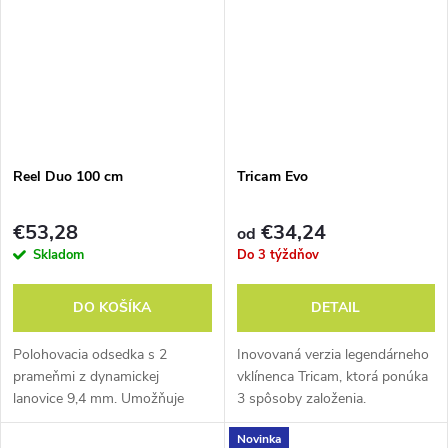
Reel Duo 100 cm
Tricam Evo
€53,28
€34,24
od
Skladom
Do 3 týždňov
DO KOŠÍKA
DETAIL
Polohovacia odsedka s 2
Inovovaná verzia legendárneho
prameňmi z dynamickej
vklínenca Tricam, ktorá ponúka
lanovice 9,4 mm. Umožňuje
3 spôsoby založenia.
nastavenie dĺžky 15 - 100 cm,
Novinka
či využitie druhého 45cm