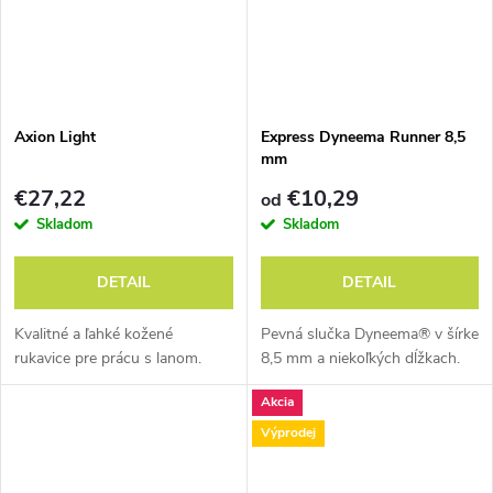
Axion Light
Express Dyneema Runner 8,5
mm
€27,22
€10,29
od
Skladom
Skladom
DETAIL
DETAIL
Kvalitné a ľahké kožené
Pevná slučka Dyneema® v šírke
rukavice pre prácu s lanom.
8,5 mm a niekoľkých dĺžkach.
Akcia
Výprodej