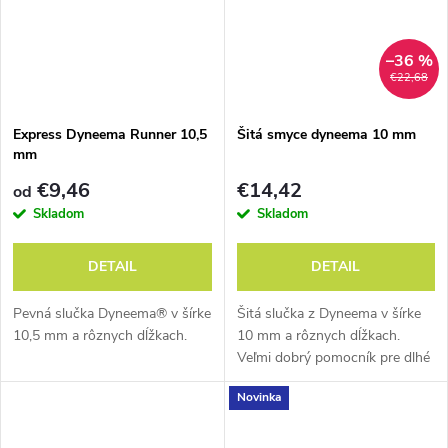
–36 %
€22,68
Express Dyneema Runner 10,5
Šitá smyce dyneema 10 mm
mm
€9,46
€14,42
od
Skladom
Skladom
DETAIL
DETAIL
Pevná slučka Dyneema® v šírke
Šitá slučka z Dyneema v šírke
10,5 mm a rôznych dĺžkach.
10 mm a rôznych dĺžkach.
Veľmi dobrý pomocník pre dlhé
cesty.
Novinka