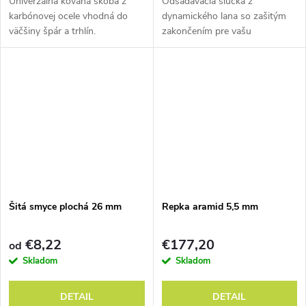
Univerzálna kovaná skoba z
Odsadávacia slučka z
karbónovej ocele vhodná do
dynamického lana so zašitým
väčšiny špár a trhlín.
zakončením pre vašu
bezpečnosť.
Šitá smyce plochá 26 mm
Repka aramid 5,5 mm
€8,22
€177,20
od
Skladom
Skladom
DETAIL
DETAIL