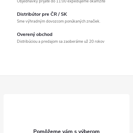
Objednávky prijaté do 11:00 expedujeme okamžite
i
v
a
Distribútor pre ČR / SK
e
Sme výhradným dovozcom ponúkaných značiek.
n
p
i
Overený obchod
e
r
Distribúciou a predajom sa zaoberáme už 20 rokov
v
k
y
Z
v
á
ý
p
p
ä
i