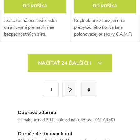
DO KOŠÍKA
DO KOŠÍKA
Jednoduchá oceľová kladka
Doplnok pre zabezpečenie
dizajnovaná pre napínanie
prebytočného konca lana
bezpečnostných sietí.
polohovacej odsedky C.A.M.P.
Reel.
O
NAČÍTAŤ 24 ĎALŠÍCH
v
l
S
1
6
t
á
r
d
á
Doprava zdarma
a
n
Pri nákupe nad 20 € máte od nás dopravu ZADARMO
k
c
Doručenie do dvoch dní
o