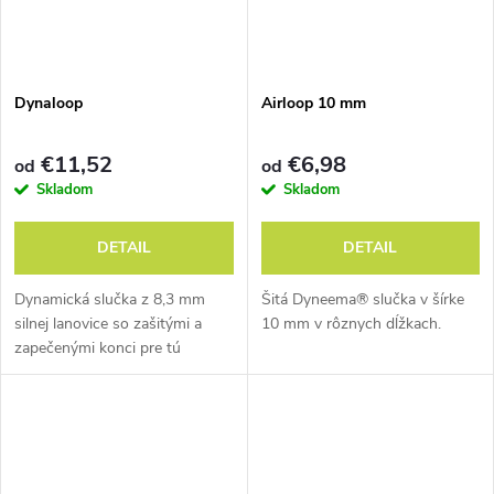
Dynaloop
Airloop 10 mm
€11,52
€6,98
od
od
Skladom
Skladom
DETAIL
DETAIL
Dynamická slučka z 8,3 mm
Šitá Dyneema® slučka v šírke
silnej lanovice so zašitými a
10 mm v rôznych dĺžkach.
zapečenými konci pre tú
najvyššiu bezpečnosť.