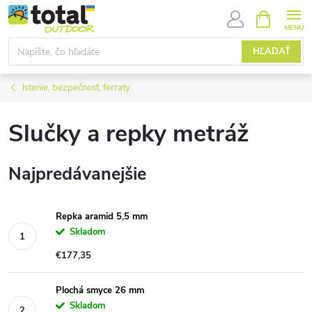
Prejsť
NÁKUPN
KOŠÍK
na
obsah
HĽADAŤ
Istenie, bezpečnosť, ferraty
Slučky a repky metráž
Najpredávanejšie
Repka aramid 5,5 mm
Skladom
€177,35
Plochá smyce 26 mm
Skladom