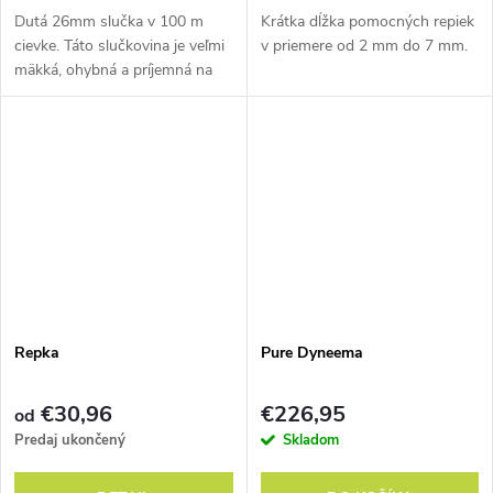
Dutá 26mm slučka v 100 m
Krátka dĺžka pomocných repiek
cievke. Táto slučkovina je veľmi
v priemere od 2 mm do 7 mm.
mäkká, ohybná a príjemná na
prácu.
Repka
Pure Dyneema
€30,96
€226,95
od
Predaj ukončený
Skladom