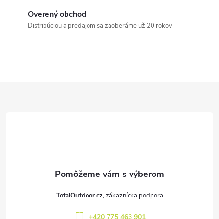
c
Overený obchod
Distribúciou a predajom sa zaoberáme už 20 rokov
i
e
p
Z
r
v
á
k
p
y
ä
v
t
ý
TotalOutdoor.cz
p
i
+420 775 463 901