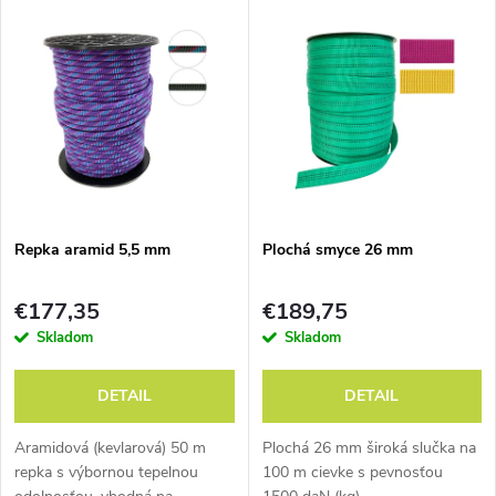
V
Najdrahšie
d
ý
Abecedne
e
p
n
i
i
s
e
Repka aramid 5,5 mm
Plochá smyce 26 mm
p
p
€177,35
€189,75
r
Skladom
Skladom
r
o
DETAIL
DETAIL
o
d
Aramidová (kevlarová) 50 m
Plochá 26 mm široká slučka na
d
repka s výbornou tepelnou
100 m cievke s pevnosťou