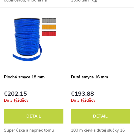
odolnosťou, vhodná na
1500 daN (kg)
u
prusíkovanie.
u
k
k
t
t
o
o
v
v
Plochá smyce 18 mm
Dutá smyce 16 mm
€202,15
€193,88
Do 3 týždňov
Do 3 týždňov
DETAIL
DETAIL
Super úzka a napriek tomu
100 m cievka dutej slučky 16