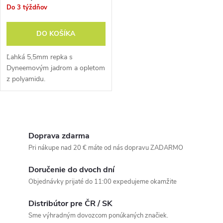
Do 3 týždňov
DO KOŠÍKA
Ľahká 5,5mm repka s
Dyneemovým jadrom a opletom
z polyamidu.
O
v
Doprava zdarma
Pri nákupe nad 20 € máte od nás dopravu ZADARMO
l
Doručenie do dvoch dní
á
Objednávky prijaté do 11:00 expedujeme okamžite
d
Distribútor pre ČR / SK
a
Sme výhradným dovozcom ponúkaných značiek.