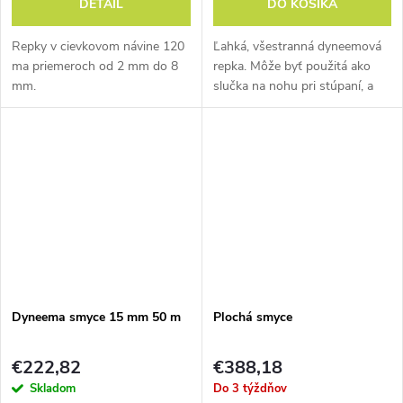
DETAIL
DO KOŠÍKA
Repky v cievkovom návine 120
Ľahká, všestranná dyneemová
ma priemeroch od 2 mm do 8
repka. Môže byť použitá ako
mm.
slučka na nohu pri stúpaní, a
pod.
Dyneema smyce 15 mm 50 m
Plochá smyce
€222,82
€388,18
Skladom
Do 3 týždňov