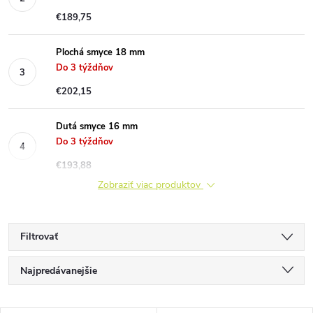
€189,75
Plochá smyce 18 mm
Do 3 týždňov
€202,15
Dutá smyce 16 mm
Do 3 týždňov
€193,88
Zobraziť viac produktov
Filtrovať
R
Najpredávanejšie
a
Najlacnejšie